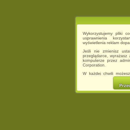
Wykorzystujemy pliki c
usprawnienia korzyst
wyświetlenia reklam dop
Jeśli nie zmienisz ust
przeglądarce, wyrażasz
komputerze przez admin
Corporation.
W każdej chwili możesz
cookies w swojej przeglą
w naszej Pol
Prze
http://chomikuj.pl/Polity
Jednocześnie informuje
może spowodować ogr
Chomikuj.pl.
W przypadku braku twojej
prosimy o opuszczenie se
Wykorzystanie plików c