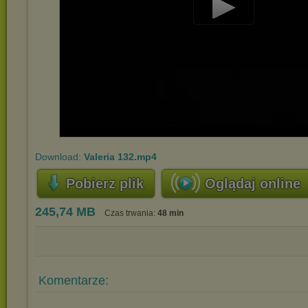
Play
Video
Download:
Valeria 132.mp4
Pobierz plik
Oglądaj online
245,74 MB
Czas trwania:
48 min
Komentarze: