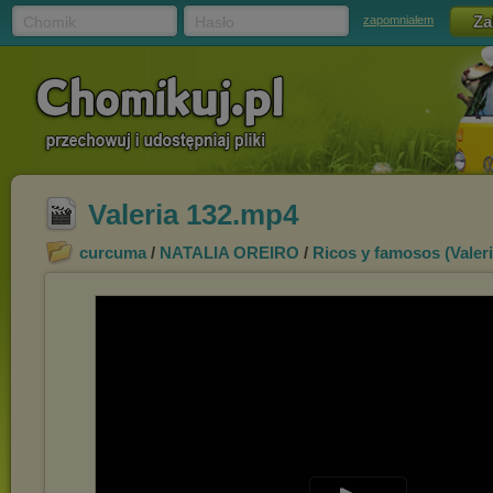
Chomik
Hasło
zapomniałem
Valeria 132.mp4
curcuma
/
NATALIA OREIRO
/
Ricos y famosos (Valeri