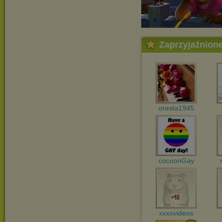
Zaprzyjaźnion
oresta1945
cocoonGay
xxxxvideos