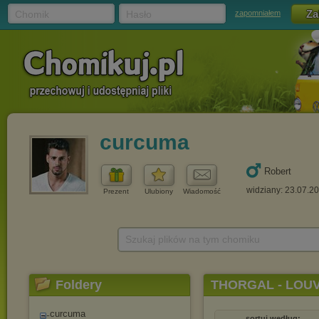
Chomik
Hasło
zapomniałem
curcuma
Robert
widziany: 23.07.2
Prezent
Ulubiony
Wiadomość
Szukaj plików na tym chomiku
Foldery
THORGAL - LOU
curcuma
sortuj według: