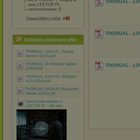
THORGAL - LOUV
sieci LEKTOR PL
zachomikowane
Pokazuj foldery i treści
THORGAL - LOU
Ostatnio pobierane pliki
THORGAL SAGA 01. Żegnaj,
Aaricio (2023).pdf
THORGAL 28. Kriss de Valnor
THORGAL - LOU
(2004).pdf
THORGAL SAGA 03. Shaigan
(v1) (2024).pdf
THORGAL SAGA 05. Ruchome
miasto (2025).pdf
Santa Evita odcinek 3 -
LEKTOR PL - HD.mkv