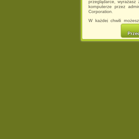
przeglądarce, wyrażasz
komputerze przez admin
Corporation.
W każdej chwili możesz
cookies w swojej przeglą
w naszej Pol
Prze
http://chomikuj.pl/Polity
Jednocześnie informuje
może spowodować ogr
Chomikuj.pl.
W przypadku braku twojej
prosimy o opuszczenie se
Wykorzystanie plików c
(dostosowanie reklam do
działań marketingowych).
Wyrażenie sprzeciwu spo
będzie dopasowana do Tw
wyświetlona przypadkowo
Istnieje możliwość zmian
sposób uniemożliwiając
urządzeniu końcowym. M
dokonując odpowiednich
internetowej.