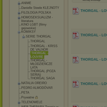
ANIME
Danielle Steele KLEJNOTY
THORGAL - LOU
FILOLOGIA POLSKA
HOMOSEKSUALIZM -
literatura
KINO LGBT (filmy
gejowskie)
KOMIKSY
THORGAL - LOUV
SERIE THORGAL
THORGAL
THORGAL - KRISS
DE VALNOR
THORGAL -
LOUVRE
THORGAL - LOU
THORGAL -
MŁODZIEŃCZE
LATA
THORGAL (POZA
SERIĄ)
THORGAL SAGA
NATALIA OREIRO
THORGAL - LOU
PEDRO ALMODÓVAR
PETA
Prywatne
TELENOWELE
WEB THERAPY Terapia w