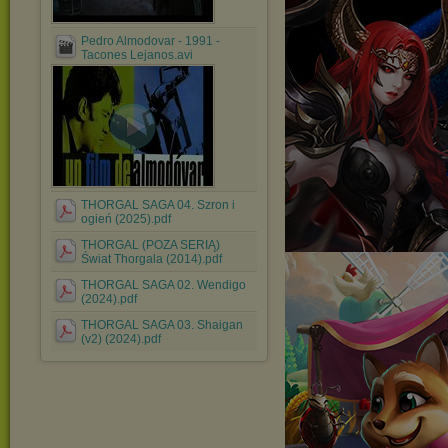
Pedro Almodovar - 1991 -
Tacones Lejanos.avi
THORGAL SAGA 04. Szron i
ogień (2025).pdf
THORGAL (POZA SERIĄ)
Świat Thorgala (2014).pdf
THORGAL SAGA 02. Wendigo
(2024).pdf
THORGAL SAGA 03. Shaigan
(v2) (2024).pdf