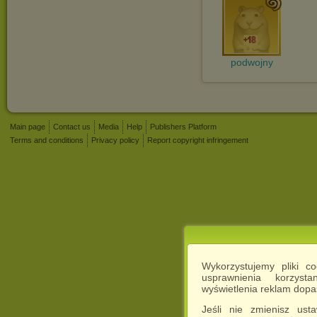
podwojny
Main page
Contact us
Media
Help
Publishers Platform
Terms and conditions
Privacy policy
Report copyright infringement
Wykorzystujemy pliki c
usprawnienia korzyst
wyświetlenia reklam dop
Jeśli nie zmienisz ust