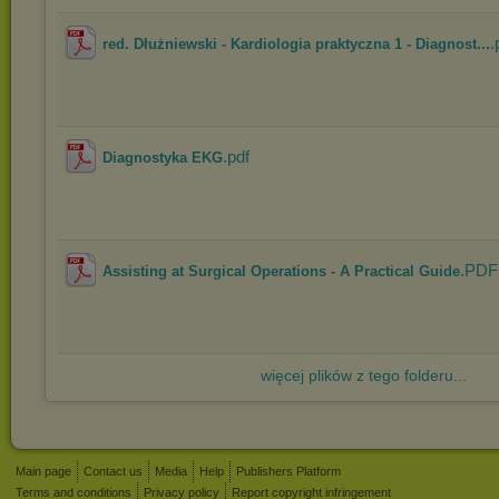
.
red. Dłużniewski - Kardiologia praktyczna 1 - Diagnost...
.pdf
Diagnostyka EKG
.PDF
Assisting at Surgical Operations - A Practical Guide
więcej plików z tego folderu...
Main page
Contact us
Media
Help
Publishers Platform
Terms and conditions
Privacy policy
Report copyright infringement