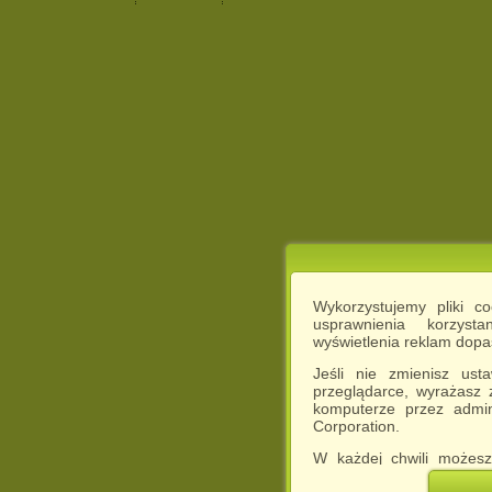
Wykorzystujemy pliki c
usprawnienia korzyst
wyświetlenia reklam dop
Jeśli nie zmienisz ust
przeglądarce, wyrażasz
komputerze przez admin
Corporation.
W każdej chwili możesz
cookies w swojej przeglą