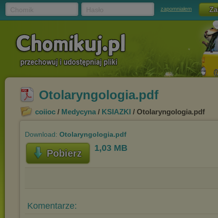
Chomik
Hasło
zapomniałem
Otolaryngologia.pdf
coiioc
/
Medycyna
/
KSIAZKI
/ Otolaryngologia.pdf
Download:
Otolaryngologia.pdf
1,03 MB
Pobierz
Komentarze: