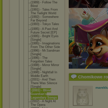
(1989) - Follow The
Blind
(1991) - Tales From
The Twilight World
(1992) - Somewhere
Far Beyond
(1993) - Tokyo Tales
(1995) - A Past And
Future Secret [EP]
(1995) - Bright Eyes
[Single]
(1995) - Imagination
s
From The Other Side
(1996) - Mr.Sandman
[Single]
(1996) - The
Forgotten Tales
(1998) - Mirror Mirror
[Single]
(1998) - Nightfall In
Middle Earth
Chomikowe r
(2001) - And Then
There Was Silence
[Single]
marekk
(2001) - Blind
Guardian's
Legendary Songs
(2002) - A Night At
The Opera