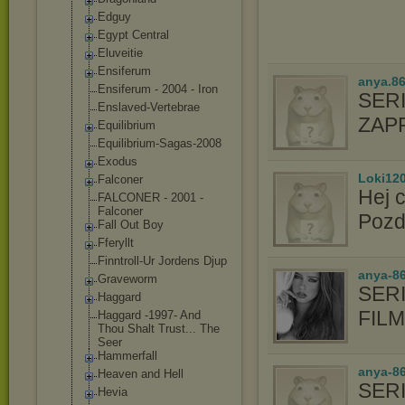
Edguy
Egypt Central
Eluveitie
Ensiferum
anya.8
Ensiferum - 2004 - Iron
SER
Enslaved-Verte
brae
ZAP
Equilibrium
Equilibrium-Sa
gas-2008
Exodus
Loki12
Falconer
Hej 
FALCONER - 2001 -
Falconer
Poz
Fall Out Boy
Fferyllt
Finntroll-Ur Jordens Djup
anya-8
Graveworm
SERI
Haggard
FIL
Haggard -1997- And
Thou Shalt Trust... The
Seer
Hammerfall
anya-86
Heaven and Hell
SERI
Hevia