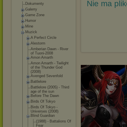
Nie ma pli
Dokumenty
Galerry
Game Zone
Humor
Mine
Muzick
A Perfect Circle
Alestorm
Amberian Dawn - River
of Tuoni-2008
Amon Amarth
Amon Amarth - Twilight
of the Thunder God
(2008)
Avenged Sevenfold
Battlelore
Battlelore (2005) - Third
age of the sun
Before The Dawn
Birds Of Tokyo
Birds Of Tokyo -
Universes (2008)
Blind Guardian
(1988) - Battalions Of
Fear