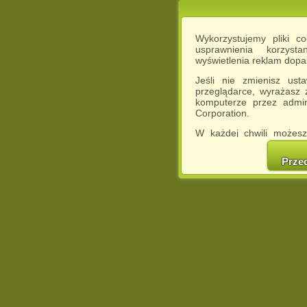
Wykorzystujemy pliki c
usprawnienia korzyst
wyświetlenia reklam dop
Jeśli nie zmienisz ust
przeglądarce, wyrażasz
komputerze przez admin
Corporation.
W każdej chwili możesz
cookies w swojej przeglą
w naszej Pol
Prze
http://chomikuj.pl/Polity
Jednocześnie informuje
może spowodować ogr
Chomikuj.pl.
W przypadku braku twojej
prosimy o opuszczenie se
Wykorzystanie plików c
(dostosowanie reklam do
działań marketingowych).
Wyrażenie sprzeciwu spo