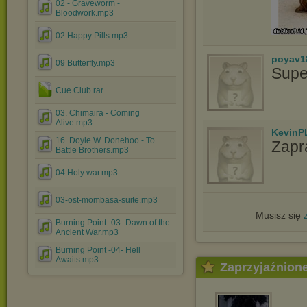
02 - Graveworm -
Bloodwork.mp3
02 Happy Pills.mp3
poyav1
09 Butterfly.mp3
Supe
Cue Club.rar
03. Chimaira - Coming
Alive.mp3
KevinP
16. Doyle W. Donehoo - To
Zapr
Battle Brothers.mp3
04 Holy war.mp3
03-ost-mombasa-suite.mp3
Musisz się
Burning Point -03- Dawn of the
Ancient War.mp3
Burning Point -04- Hell
Awaits.mp3
Zaprzyjaźnion