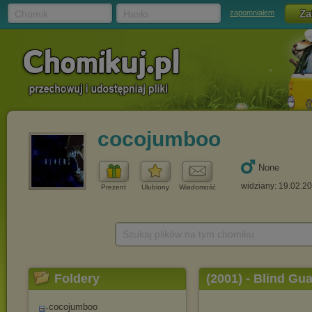
Chomik
Hasło
zapomniałem
cocojumboo
None
widziany: 19.02.2
Prezent
Ulubiony
Wiadomość
Szukaj plików na tym chomiku
Foldery
(2001) - Blind G
cocojumboo