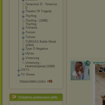
Tenacious D - Tenacius
D
Theatre Of Tragedy
Thyrfing
Thyrfing - (1998) -
Thyrfing
Tristania
Trivium
Turisas
TURISAS Battle Metal
(2004)
Type O Negative
Ulytau
Vintersorg
wagner
Vintersorg -
Hedniskhjartad (1998)
OST's
TV Shows
Pokazuj foldery i treści
Ostatnio pobierane pliki