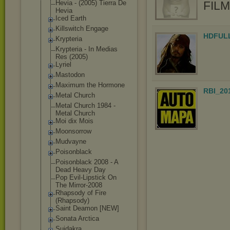
Hevia - (2005) Tierra De
FIL
Hevia
Iced Earth
Killswitch Engage
HDFUL
Krypteria
Krypteria - In Medias
Res (2005)
Lyriel
Mastodon
Maximum the Hormone
RBI_20
Metal Church
Metal Church 1984 -
Metal Church
Moi dix Mois
Moonsorrow
Mudvayne
Poisonblack
Poisonblack 2008 - A
Dead Heavy Day
Pop Evil-Lipstick On
The Mirror-2008
Rhapsody of Fire
(Rhapsody)
Saint Deamon [NEW]
Sonata Arctica
Suidakra