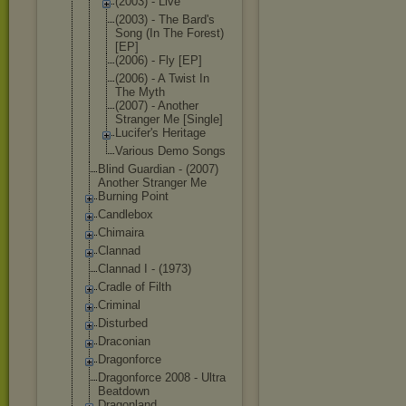
(2003) - Live
(2003) - The Bard's
Song (In The Forest)
[EP]
(2006) - Fly [EP]
(2006) - A Twist In
The Myth
(2007) - Another
Stranger Me [Single]
Lucifer's Heritage
Various Demo Songs
Blind Guardian - (2007)
Another Stranger Me
Burning Point
Candlebox
Chimaira
Clannad
Clannad I - (1973)
Cradle of Filth
Criminal
Disturbed
Draconian
Dragonforce
Dragonforce 2008 - Ultra
Beatdown
Dragonland