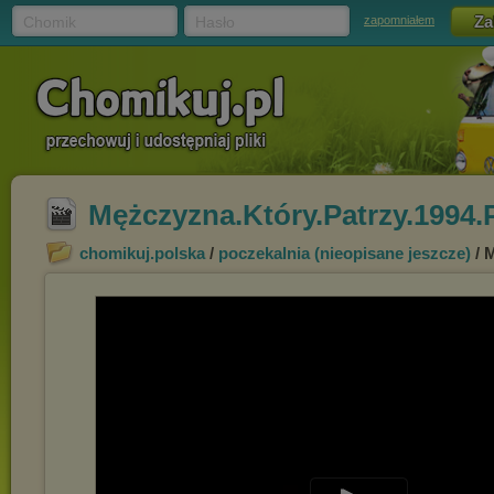
Chomik
Hasło
zapomniałem
Mężczyzna.Który.Patrzy.1994.
chomikuj.polska
/
poczekalnia (nieopisane jeszcze)
/ 