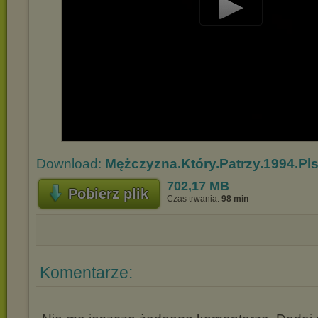
Play
Video
Download:
Mężczyzna.Który.Patrzy.1994.Pl
702,17 MB
Pobierz plik
Czas trwania:
98 min
Komentarze: