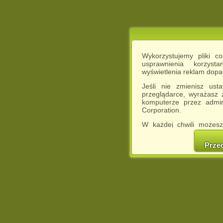
Wykorzystujemy pliki c
usprawnienia korzyst
wyświetlenia reklam dop
Jeśli nie zmienisz ust
przeglądarce, wyrażasz
komputerze przez admin
Corporation.
W każdej chwili możesz
cookies w swojej przeglą
w naszej Pol
Prze
http://chomikuj.pl/Polity
Jednocześnie informuje
może spowodować ogr
Chomikuj.pl.
W przypadku braku twojej
prosimy o opuszczenie se
Wykorzystanie plików c