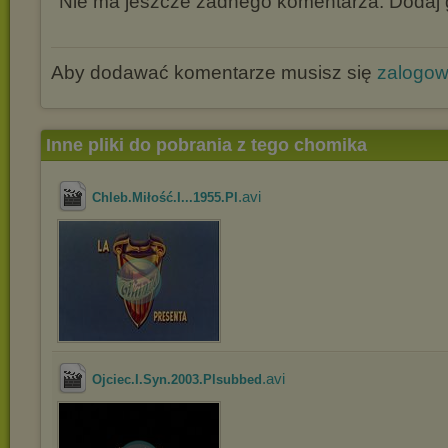
Nie ma jeszcze żadnego komentarza. Dodaj g
Aby dodawać komentarze musisz się
zalogo
Inne pliki do pobrania z tego chomika
.avi
Chleb.Miłość.I...1955.Pl
.avi
Ojciec.I.Syn.2003.Plsubbed