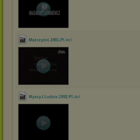
.avi
Mężczyźni.1981.Pl
.avi
Myszy.I.Ludzie.1992.Pl