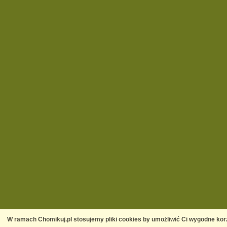
W ramach Chomikuj.pl stosujemy pliki cookies by umożliwić Ci wygodne korz