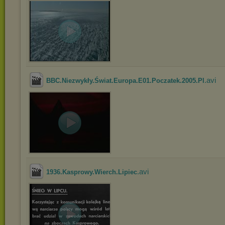
.avi
BBC.Niezwykły.Świat.Europa.E01.Poczatek.2005.Pl
.avi
1936.Kasprowy.Wierch.Lipiec