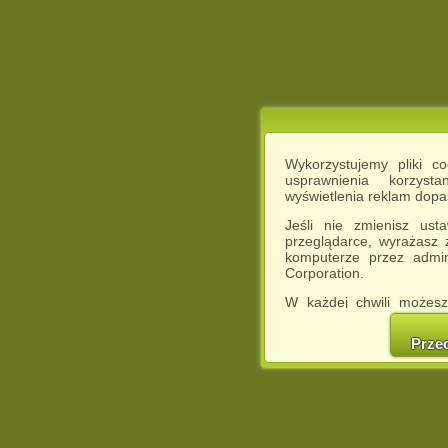
Wykorzystujemy pliki c
usprawnienia korzyst
wyświetlenia reklam dop
Jeśli nie zmienisz ust
przeglądarce, wyrażasz
komputerze przez admin
Corporation.
W każdej chwili możesz
cookies w swojej przeglą
w naszej Pol
Prze
http://chomikuj.pl/Polity
Jednocześnie informuje
może spowodować ogr
Chomikuj.pl.
W przypadku braku twojej