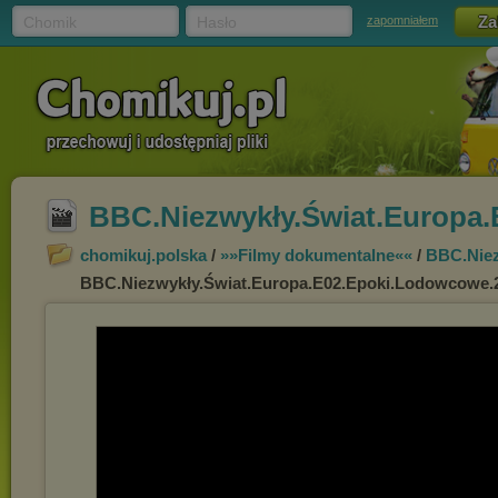
Chomik
Hasło
zapomniałem
BBC.Niezwykły.Świat.Europa.
chomikuj.polska
/
»»Filmy dokumentalne««
/
BBC.Niez
BBC.Niezwykły.Świat.Europa.E02.Epoki.Lodowcowe.2