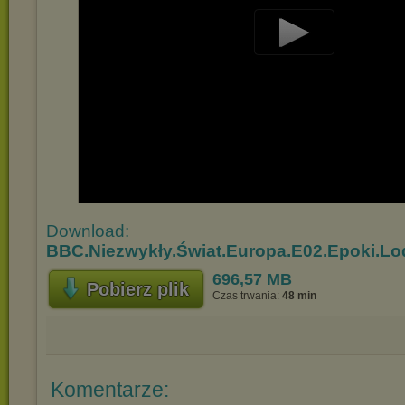
Play
Video
Download:
BBC.Niezwykły.Świat.Europa.E02.Epoki.Lo
696,57 MB
Pobierz plik
Czas trwania:
48 min
Komentarze: