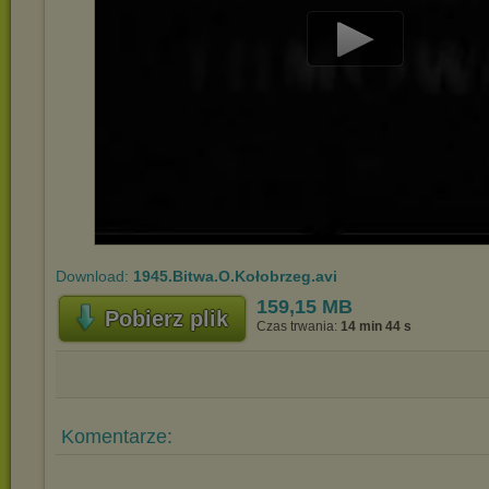
Play
Video
Download:
1945.Bitwa.O.Kołobrzeg.avi
159,15 MB
Pobierz plik
Czas trwania:
14 min 44 s
Komentarze: