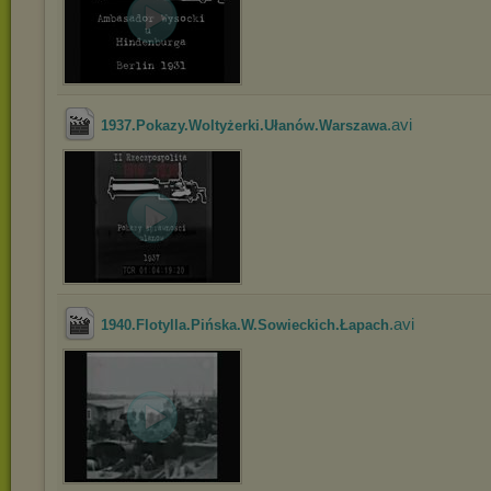
.avi
1937.Pokazy.Woltyżerki.Ułanów.Warszawa
.avi
1940.Flotylla.Pińska.W.Sowieckich.Łapach