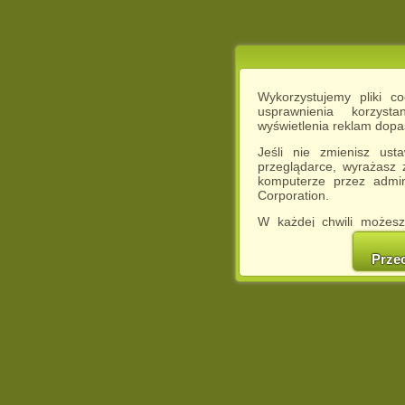
Wykorzystujemy pliki c
usprawnienia korzyst
wyświetlenia reklam dop
Jeśli nie zmienisz ust
przeglądarce, wyrażasz
komputerze przez admin
Corporation.
W każdej chwili możesz
cookies w swojej przeglą
w naszej Pol
Prze
http://chomikuj.pl/Polity
Jednocześnie informuje
może spowodować ogr
Chomikuj.pl.
W przypadku braku twojej
prosimy o opuszczenie se
Wykorzystanie plików c
(dostosowanie reklam do