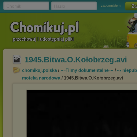
Chomik
Hasło
zapomniałem
1945.Bitwa.O.Kołobrzeg.avi
chomikuj.polska
/
»»Filmy dokumentalne««
/
↝ niepub
moteka narodowa
/ 1945.Bitwa.O.Kołobrzeg.avi