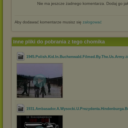
Nie ma jeszcze żadnego komentarza. Dodaj go jak
Aby dodawać komentarze musisz się
zalogować
Inne pliki do pobrania z tego chomika
.a
1945.Polish.Kid.In.Buchenwald.Filmed.By.The.Us.Army
1931.Ambasador.A.Wysocki.U.Prezydenta.Hindenburga.Be