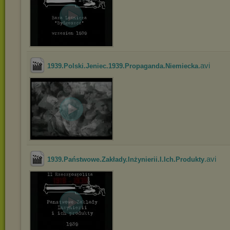
.avi
1939.Polski.Jeniec.1939.Propaganda.Niemiecka
.avi
1939.Państwowe.Zakłady.Inżynierii.I.Ich.Produkty