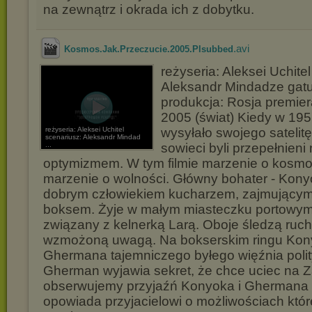
na zewnątrz i okrada ich z dobytku.
.avi
Kosmos.Jak.Przeczucie.2005.Plsubbed
reżyseria: Aleksei Uchite
Aleksandr Mindadze gat
produkcja: Rosja premie
2005 (świat) Kiedy w 19
reżyseria: Aleksei Uchitel
wysyłało swojego satelit
scenariusz: Aleksandr Mindad
...
sowieci byli przepełnieni 
optymizmem. W tym filmie marzenie o kosmo
marzenie o wolności. Główny bohater - Konyo
dobrym człowiekiem kucharzem, zajmującym
boksem. Żyje w małym miasteczku portowy
związany z kelnerką Larą. Oboje śledzą ruchy
wzmożoną uwagą. Na bokserskim ringu Kon
Ghermana tajemniczego byłego więźnia poli
Gherman wyjawia sekret, że chce uciec na Z
obserwujemy przyjaźń Konyoka i Ghermana t
opowiada przyjacielowi o możliwościach któr