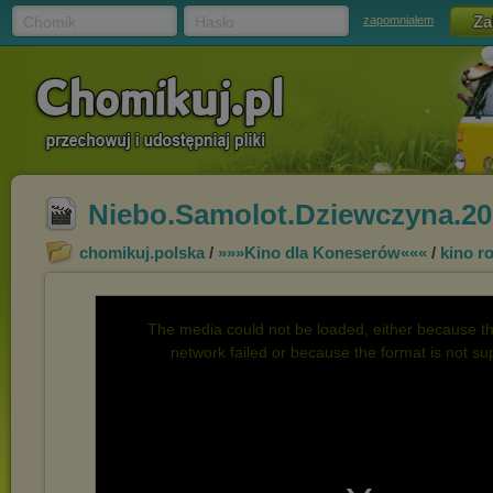
Chomik
Hasło
zapomniałem
Niebo.Samolot.Dziewczyna.20
chomikuj.polska
/
»»»Kino dla Koneserów«««
/
kino ro
The media could not be loaded, either because th
network failed or because the format is not su