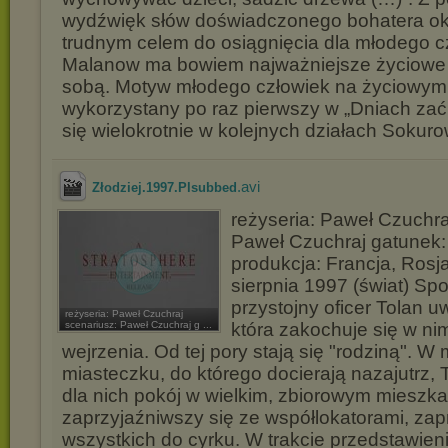
wydźwięk słów doświadczonego bohatera ok
trudnym celem do osiągnięcia dla młodego c
Malanow ma bowiem najważniejsze życiowe
sobą. Motyw młodego człowiek na życiowym
wykorzystany po raz pierwszy w „Dniach zać
się wielokrotnie w kolejnych działach Sokur
.avi
Złodziej.1997.Plsubbed
reżyseria: Paweł Czuchra
Paweł Czuchraj gatunek:
produkcja: Francja, Rosj
sierpnia 1997 (świat) Sp
przystojny oficer Tolan u
reżyseria: Paweł Czuchraj
scenariusz: Paweł Czuchraj g ...
która zakochuje się w n
wejrzenia. Od tej pory stają się "rodziną". W
miasteczku, do którego docierają nazajutrz,
dla nich pokój w wielkim, zbiorowym mieszka
zaprzyjaźniwszy się ze współlokatorami, zap
wszystkich do cyrku. W trakcie przedstawie