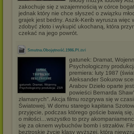
Młody muzyk ludowy Aszi
zakochuje się z wzajemnością w córce boga
jednak który nie chce słyszeć o związku mło
grajek jest bedny. Aszik-Kerib wyrusza więc
zdobyć złoto i wykupić ukochaną, która przy
czekać na jego powrót.
.avi
Smutna.Obojętność.1986.Pl
gatunek: Dramat, Wojenn
Psychologiczny produkc
premiera: luty 1987 (świat
Aleksander Sokurow scen
gatunek: Dramat, Wojenny,
Arabov Dzieło oparte je
Psychologiczny produkcja: ZSR
...
powieści Bernarda Shaw
złamanych”. Akcja filmu rozgrywa się w czas
Światowej. W domu starego kapitana Szotow
przyjęcie, podczas którego goście bawią się, 
o miłości…wszystko to przy akompaniamenci
się za oknem wybuchów bomb i strzałów. Fil
beztroskie życie klasy wyższej, która niewz