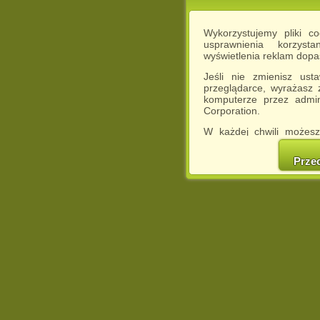
Wykorzystujemy pliki c
usprawnienia korzyst
wyświetlenia reklam dop
Jeśli nie zmienisz ust
przeglądarce, wyrażasz
komputerze przez admin
Corporation.
W każdej chwili możesz
cookies w swojej przeglą
w naszej Pol
Prze
http://chomikuj.pl/Polity
Jednocześnie informuje
może spowodować ogr
Chomikuj.pl.
W przypadku braku twojej
prosimy o opuszczenie se
Wykorzystanie plików c
(dostosowanie reklam do
działań marketingowych).
Wyrażenie sprzeciwu spo
będzie dopasowana do Tw