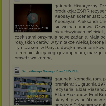
gatunek: Historyczny, P
produkcja: ZSRR reżyse
Keosayan scenariusz: 
Keosayan, Aleksandr Ch
gatunek: Historyczny,
się wojna domowa. Czwó
Przygodowy produkcja: ZSRR
reżys ...
nieuchwytnych mścicieli, 
czekistami otrzymują nowe zadanie. Mają oc
rosyjskich carów, w tym także wielką koronę 
Tymczasem w Paryżu dwójka awanturników 
o tron nieistniejącego już imperium, marząc o
prawdziwą koroną.
.avi
Szczęśliwego.Nowego.Roku.1975.Pl
gatunek: Komedia rom. 
premiera: 31 grudnia 197
reżyseria: Eldar Riazano
Eldar Riazanow, Emil Br
gatunek: Komedia rom.
starych przyjaciół ma w 
produkcja: ZSRR premiera: 31
gr ...
spędzać Sylwestra w publ