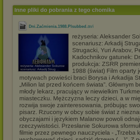
Inne pliki do pobrania z tego chomika
.avi
Dni.Zaćmienia.1988.Plsubbed
reżyseria: Aleksander S
scenariusz: Arkadij Strug
Strugacki, Yuri Arabov, P
Kadochnikov gatunek: Dr
produkcja: ZSRR premier
reżyseria: Aleksander Sokurow
scenariusz: Arkadij Strug ...
1988 (świat) Film oparty j
motywach powieści braci Borysa i Arkadija S
„Milion lat przed końcem świata”. Głównym b
młody lekarz, pracujący w niewielkim Turkm
miasteczku. Mężczyzna leczy dzieci, a w mi
rozwija swoje zainteresowania, próbując swoi
pisarz. Rzucony w obcy sobie świat z niezn
obyczajami i językiem Malanow powoli odnaj
rzeczywistości. Przesłanie Sokurowa sformu
filmie przez pewnego nauczyciela - „Trzeba 
wychowywać dzieci, sadzić drzewa (…)”. Z p