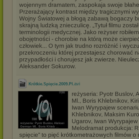
wojennym dramatem, zaspokaja swoje błahe
Przerażający kontrast między tragicznymi wy
Wojny Światowej a błogą zabawą bogaczy br
skrajną ludzką znieczulicę. „Tytuł filmu został
terminologii medycznej. Jako reżyser robiłem
obojętności - chorobie na którą może cierpieć
człowiek... O tym jak trudno rozróżnić i wyczu
przekroczeniu której przestajesz chorować n
przypadłości i chorujesz jak zwierze. Nieulecz
Aleksander Sokurow.
.avi
Krótkie.Spięcie.2009.Pl
reżyseria: Pyotr Buslov,
Ml., Boris Khlebnikov, Kir
Iwan Wyrypajew scenariu
Khlebnikov, Maksim Kuro
Ugarov, Iwan Wyrypajew
reżyseria: Pyotr Buslov, Aleksei
German Ml., Boris Khleb ...
Melodramat produkcja: Ro
spięcie” to pięć krótkometrażowych filmów o 