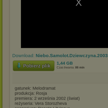
Download:
Niebo.Samolot.Dziewczyna.2003
1,44 GB
Pobierz plik
Czas trwania:
86 min
gatunek: Melodramat
produkcja: Rosja
premiera: 2 września 2002 (świat)
reżyseria: Vera Storozheva