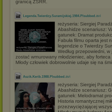
granicą ZSRR.
.avi
Legenda.Twierdzy.Suramijskiej.1984.Plsubbed
reżyseria: Siergiej Para
Abashidze scenariusz: Va
gatunek: Dramat produk
Fabuła filmu oparta jest n
legendzie o Twierdzy Sur
reżyseria: Siergiej Paradżanow,
Dodo Abashidze scenariu ...
Według przepowiedni, w j
zostać wmurowany młodzieniec, aby forteca 
Młody człowiek dobrowolnie udaje się na śmie
.avi
Aszik.Kerib.1988.Plsubbed
reżyseria: Siergiej Para
Abashidze scenariusz: G
gatunek: Melodramat pr
Historia romantycznej mił
przezwyciężającej wszys
reżyseria: Siergiej Paradżanow,
Dodo Abashidze scenariu ...