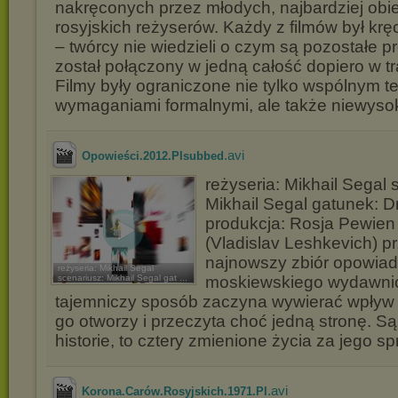
nakręconych przez młodych, najbardziej obi
rosyjskich reżyserów. Każdy z filmów był krę
– twórcy nie wiedzieli o czym są pozostałe pr
został połączony w jedną całość dopiero w t
Filmy były ograniczone nie tylko wspólnym t
wymaganiami formalnymi, ale także niewyso
.avi
Opowieści.2012.Plsubbed
reżyseria: Mikhail Segal 
Mikhail Segal gatunek: 
produkcja: Rosja Pewien
(Vladislav Leshkevich) p
najnowszy zbiór opowia
reżyseria: Mikhail Segal
scenariusz: Mikhail Segal gat ...
moskiewskiego wydawnic
tajemniczy sposób zaczyna wywierać wpływ 
go otworzy i przeczyta choć jedną stronę. Są
historie, to cztery zmienione życia za jego s
.avi
Korona.Carów.Rosyjskich.1971.Pl