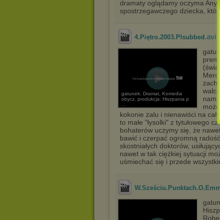
dramaty oglądamy oczyma Any, c
spostrzegawczego dziecka, które
.avi
4.Piętro.2003.Plsubbed
gatun
premi
(świa
Merce
zacho
walcz
gatunek: Dramat, Komedia
nam p
obycz. produkcja: Hiszpania p
...
możem
kokonie żalu i nienawiści na ca
to małe "łysolki" z tytułowego c
bohaterów uczymy się, że nawet
bawić i czerpać ogromną radość
skostniałych doktorów, usiłujący
nawet w tak ciężkiej sytuacji mo
uśmiechać się i przede wszystki
W.Sześciu.Punktach.O.Emmi
gatun
Hiszp
Rober