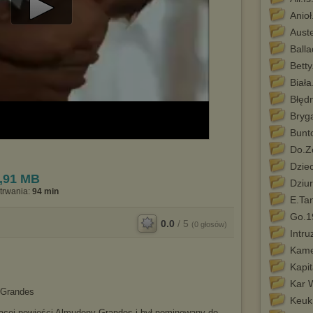
Anio
Play
Aust
Video
Ball
Betty
Biał
Błęd
Bryg
Bunt
Do.Z
Dziec
,91 MB
Dziu
trwania:
94 min
E.Ta
Go.1
0.0
/
5
(
0
głosów)
Intru
Kame
Kapi
Kar 
 Grandes
Keuk
jącej powieści Almudeny Grandes i był nominowany do