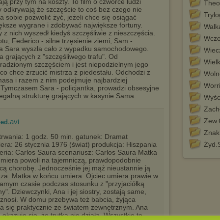
ją przy tym na koszty. To film o czwórce ludzi
Theo
y odkrywają że szczęście to coś bez czego nie
Tryl
 sobie pozwolić żyć, jeżeli chce się osiągać
ększe wygrane i zdobywać największe fortuny.
Walk
 z nich wyszedł kiedyś szczęśliwie z nieszczęścia.
Wcze
u, Federico - silne trzęsienie ziemi, Sam -
, a Sara wyszła cało z wypadku samochodowego.
Wiec
grających z "szczęśliwego trafu". Od
Wielk
kradzionym szczęściem i jest niepodzielnym jego
co chce zrzucić mistrza z piedestału. Odchodzi z
Woln
asa i razem z nim podejmuje najbardziej
Worri
 Tymczasem Sara - policjantka, prowadzi obsesyjne
galną strukturę grających w kasynie Sama.
Wyśc
Zach
Zew.
.avi
bed
Znak
trwania: 1 godz. 50 min. gatunek: Dramat
era: 26 stycznia 1976 (świat) produkcja: Hiszpania
Żyd.
eria: Carlos Saura scenariusz: Carlos Saura Matka
miera powoli na tajemniczą, prawdopodobnie
cą chorobę. Jednocześnie jej mąż nieustannie ją
za. Matka w końcu umiera. Ojciec umiera prawie w
amym czasie podczas stosunku z "przyjaciółką
ny". Dziewczynki, Ana i jej siostry, zostają same,
ie znosi. W domu przebywa też babcia, żyjąca
ca się praktycznie ze światem zewnętrznym. Ana
e okazuje się, że trutka nie działa. Wszystkie te