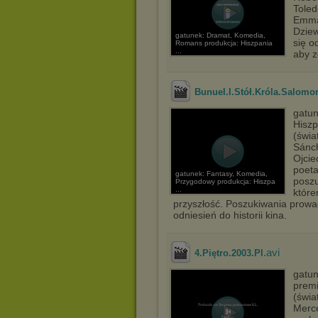
Toled
Emma 
Dziew
gatunek: Dramat, Komedia,
się o
Romans produkcja: Hiszpania
...
aby z
Bunuel.I.Stół.Króla.Salomo
gatun
Hiszp
(świa
Sánch
Ojcie
poeta
gatunek: Fantasy, Komedia,
poszu
Przygodowy produkcja: Hiszpa
...
które
przyszłość. Poszukiwania prow
odniesień do historii kina.
.avi
4.Piętro.2003.Pl
gatun
premi
(świa
Merce