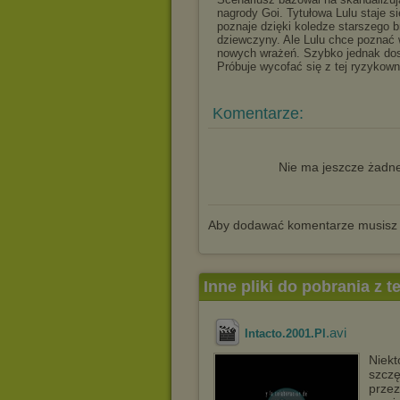
nagrody Goi. Tytułowa Lulu staje 
poznaje dzięki koledze starszego 
dziewczyny. Ale Lulu chce poznać 
nowych wrażeń. Szybko jednak dostr
Próbuje wycofać się z tej ryzykowne
Komentarze:
Nie ma jeszcze żadne
Aby dodawać komentarze musisz
Inne pliki do pobrania z 
.avi
Intacto.2001.Pl
Niekt
szczę
przez