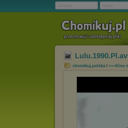
Chomik
Hasło
Lulu.1990.Pl.av
chomikuj.polska
/
»»»Kino 