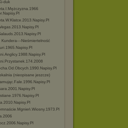
Ki-duk
eta.I.Mężczyzna.1966
r.Napisy.Pl
eta.W.Klatce.2013.Napisy.Pl
.Vegas.2013.Napisy.Pl
Salauds.2013.Napisy.Pl
n Kundera---Nieśmiertelność
uri.1965.Napisy.Pl
ni.Anglicy.1988.Napisy.Pl
tni.Przystanek.174.2008
echa.Od.Obcych.1990.Napisy.Pl
kalnia (nieopisane jeszcze)
łamując.Fale.1996.Napisy.Pl
ara.2001.Napisy.Pl
stiane.1976.Napisy.Pl
a.2010.Napisy.Pl
emnaście.Mgnień.Wiosny.1973.Pl
a.2006
ocz.2006.Napisy.Pl