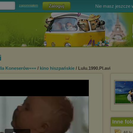
Nie masz jeszcze
zapomniałem
i
dla Koneserów«««
/
kino hiszpańskie
/ Lulu.1990.Pl.avi
Inne fol
All.I