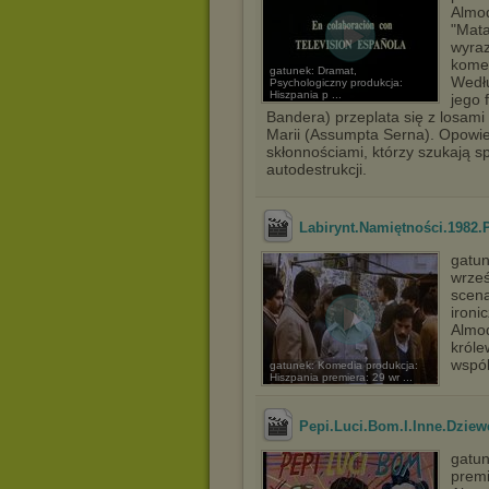
Almod
"Mata
wyraz
komed
gatunek: Dramat,
Wedłu
Psychologiczny produkcja:
Hiszpania p ...
jego 
Bandera) przeplata się z losami
Marii (Assumpta Serna). Opowie
skłonnościami, którzy szukają sp
autodestrukcji.
Labirynt.Namiętności.1982.
gatun
wrześ
scena
ironi
Almod
króle
wspól
gatunek: Komedia produkcja:
Hiszpania premiera: 29 wr ...
Pepi.Luci.Bom.I.Inne.Dziew
gatun
premi