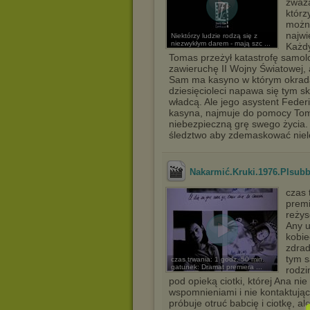
zważa
którz
można
najwi
Niektórzy ludzie rodzą się z
niezwykłym darem - mają szc ...
Każdy
Tomas przeżył katastrofę samolot
zawieruchę II Wojny Światowej
Sam ma kasyno w którym okrada 
dziesięcioleci napawa się tym s
władcą. Ale jego asystent Federi
kasyna, najmuje do pomocy Tom
niebezpieczną grę swego życia.
śledztwo aby zdemaskować niele
Nakarmić.Kruki.1976.Plsub
czas 
premi
reżys
Any u
kobie
zdrad
tym s
czas trwania: 1 godz. 50 min.
gatunek: Dramat premiera ...
rodzi
pod opieką ciotki, której Ana n
wspomnieniami i nie kontaktują
próbuje otruć babcię i ciotkę, al