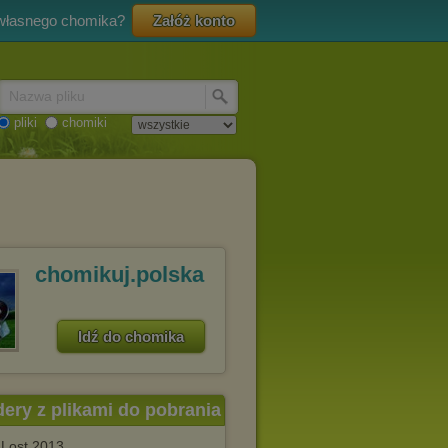
 własnego chomika?
Załóż konto
Nazwa pliku
pliki
chomiki
chomikuj.polska
Idź do chomika
dery z plikami do pobrania
s.Lost.2013