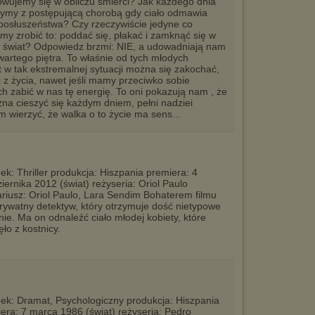
wujemy się w obliczu śmierci? Jak każdego dnia
ymy z postępującą chorobą gdy ciało odmawia
osłuszeństwa? Czy rzeczywiście jedyne co
y zrobić to: poddać się, płakać i zamknąć się w
ły świat? Odpowiedz brzmi: NIE, a udowadniają nam
zwartego piętra. To właśnie od tych młodych
 w tak ekstremalnej sytuacji można się zakochać,
 z życia, nawet jeśli mamy przeciwko sobie
ch zabić w nas tę energię. To oni pokazują nam , że
żna cieszyć się każdym dniem, pełni nadziei
m wierzyć, że walka o to życie ma sens...
ek: Thriller produkcja: Hiszpania premiera: 4
iernika 2012 (świat) reżyseria: Oriol Paulo
riusz: Oriol Paulo, Lara Sendim Bohaterem filmu
prywatny detektyw, który otrzymuje dość nietypowe
nie. Ma on odnaleźć ciało młodej kobiety, które
ęło z kostnicy.
ek: Dramat, Psychologiczny produkcja: Hiszpania
era: 7 marca 1986 (świat) reżyseria: Pedro