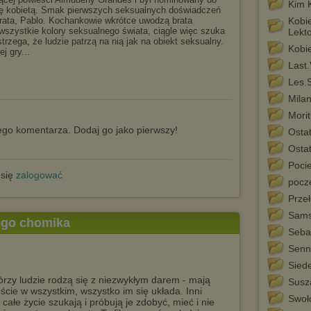
Kim 
się kobietą. Smak pierwszych seksualnych doświadczeń
brata, Pablo. Kochankowie wkrótce uwodzą brata
Kobi
wszystkie kolory seksualnego świata, ciągle więc szuka
Lekto
zega, że ludzie patrzą na nią jak na obiekt seksualny.
Kobi
j gry...
Last
Les.
Mila
Morit
go komentarza. Dodaj go jako pierwszy!
Ostat
Osta
Poci
 się
zalogować
pocze
Prze
Sams
tego chomika
Seba
Senn
Sied
órzy ludzie rodzą się z niezwykłym darem - mają
Susz
ście w wszystkim, wszystko im się układa. Inni
Swoł
 całe życie szukają i próbują je zdobyć, mieć i nie