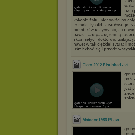
zacho
walcz
gatunek: Dramat, Komedia
nam p
obycz. produkcja: Hiszpania p
...
możem
kokonie żalu i nienawiści na ca
to małe "łysolki" z tytułowego c
bohaterów uczymy się, że nawet
bawić i czerpać ogromną radość
skostniałych doktorów, usiłujący
nawet w tak ciężkiej sytuacji mo
uśmiechać się i przede wszystki
.avi
Ciało.2012.Plsubbed
gatun
paźdz
scena
jest 
zlece
znikn
gatunek: Thriller produkcja:
Hiszpania premiera: 4 pa ...
.avi
Matador.1986.Pl
gatun
premi