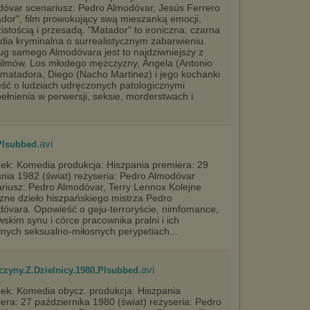
óvar scenariusz: Pedro Almodóvar, Jesús Ferrero
dor", film prowokujący swą mieszanką emocji,
istością i przesadą. "Matador" to ironiczna, czarna
ia kryminalna o surrealistycznym zabarwieniu.
g samego Almodóvara jest to najdziwniejszy z
filmów. Los młodego mężczyzny, Ángela (Antonio
 matadora, Diego (Nacho Martinez) i jego kochanki
ść o ludziach udręczonych patologicznymi
ełnienia w perwersji, seksie, morderstwach i
.avi
Plsubbed
ek: Komedia produkcja: Hiszpania premiera: 29
nia 1982 (świat) reżyseria: Pedro Almodóvar
riusz: Pedro Almodóvar, Terry Lennox Kolejne
czne dzieło hiszpańskiego mistrza Pedro
óvara. Opowieść o geju-terroryście, nimfomance,
wskim synu i córce pracownika pralni i ich
nych seksualno-miłosnych perypetiach...
.avi
czyny.Z.Dzielnicy.1980.Plsubbed
ek: Komedia obycz. produkcja: Hiszpania
era: 27 października 1980 (świat) reżyseria: Pedro