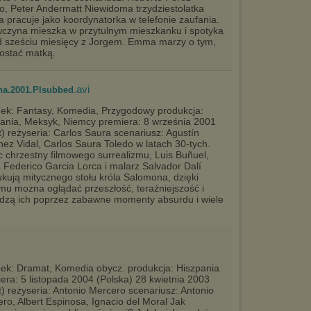
sposób uniemożliwiający przechowywanie plików cookies na
o, Peter Andermatt Niewidoma trzydziestolatka
urządzeniu końcowym. Można również usunąć pliki cookies,
pracuje jako koordynatorka w telefonie zaufania.
dokonując odpowiednich zmian w ustawieniach przeglądarki
czyna mieszka w przytulnym mieszkanku i spotyka
internetowej.
d sześciu miesięcy z Jorgem. Emma marzy o tym,
ostać matką.
Pełną informację na ten temat znajdziesz pod adresem
http://chomikuj.pl/PolitykaPrywatnosci.aspx
.
.avi
na.2001.Plsubbed
ek: Fantasy, Komedia, Przygodowy produkcja:
ania, Meksyk, Niemcy premiera: 8 września 2001
t) reżyseria: Carlos Saura scenariusz: Agustín
ez Vidal, Carlos Saura Toledo w latach 30-tych.
c chrzestny filmowego surrealizmu, Luis Buñuel,
 Federico Garcia Lorca i malarz Salvador Dalí
kują mitycznego stołu króla Salomona, dzięki
mu można oglądać przeszłość, teraźniejszość i
adzą ich poprzez zabawne momenty absurdu i wiele
ek: Dramat, Komedia obycz. produkcja: Hiszpania
era: 5 listopada 2004 (Polska) 28 kwietnia 2003
t) reżyseria: Antonio Mercero scenariusz: Antonio
ro, Albert Espinosa, Ignacio del Moral Jak