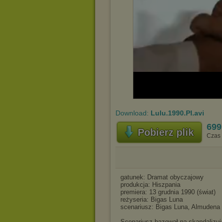
Download:
Lulu.1990.Pl.avi
699
Pobierz plik
Czas 
gatunek: Dramat obyczajowy
produkcja: Hiszpania
premiera: 13 grudnia 1990 (świat)
reżyseria: Bigas Luna
scenariusz: Bigas Luna, Almudena
Scenariusz bazował na skandalizu