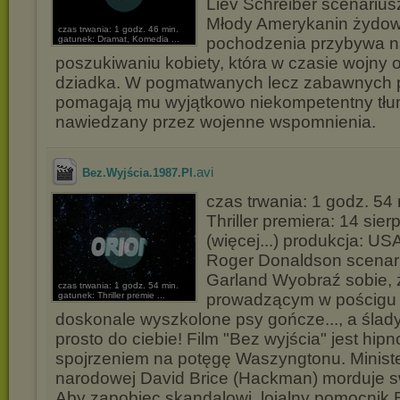
Liev Schreiber scenarius
Młody Amerykanin żydo
czas trwania: 1 godz. 46 min.
gatunek: Dramat, Komedia ...
pochodzenia przybywa n
poszukiwaniu kobiety, która w czasie wojny o
dziadka. W pogmatwanych lecz zabawnych 
pomagają mu wyjątkowo niekompetentny tłum
nawiedzany przez wojenne wspomnienia.
.avi
Bez.Wyjścia.1987.Pl
czas trwania: 1 godz. 54
Thriller premiera: 14 sier
(więcej...) produkcja: US
Roger Donaldson scenari
Garland Wyobraź sobie, 
czas trwania: 1 godz. 54 min.
gatunek: Thriller premie ...
prowadzącym w pościgu
doskonale wyszkolone psy gończe..., a śla
prosto do ciebie! Film "Bez wyjścia" jest hip
spojrzeniem na potęgę Waszyngtonu. Minist
narodowej David Brice (Hackman) morduje 
Aby zapobiec skandalowi, lojalny pomocnik Br