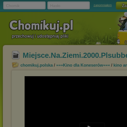
Chomik
Hasło
zapomniałem
Miejsce.Na.Ziemi.2000.Plsubb
chomikuj.polska
/
»»»Kino dla Koneserów«««
/
kino a