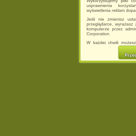
Wykorzystujemy pliki c
usprawnienia korzyst
wyświetlenia reklam dop
Jeśli nie zmienisz ust
przeglądarce, wyrażasz
komputerze przez admin
Corporation.
W każdej chwili możesz
cookies w swojej przeglą
w naszej Pol
Prze
http://chomikuj.pl/Polity
Jednocześnie informuje
może spowodować ogr
Chomikuj.pl.
W przypadku braku twojej
prosimy o opuszczenie se
Wykorzystanie plików c
(dostosowanie reklam do
działań marketingowych).
Wyrażenie sprzeciwu spo
będzie dopasowana do Tw
wyświetlona przypadkowo
Istnieje możliwość zmian