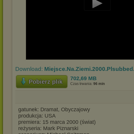
Play
Video
Download:
Miejsce.Na.Ziemi.2000.Plsubbed.
702,69 MB
Pobierz plik
Czas trwania:
96 min
gatunek: Dramat, Obyczajowy
produkcja: USA
premiera: 15 marca 2000 (świat)
reżyseria: Mark Piznarski