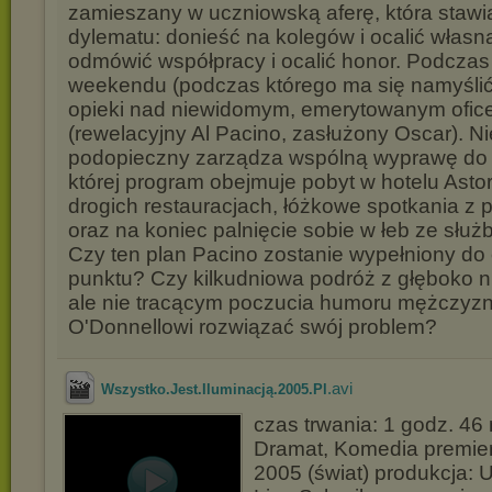
zamieszany w uczniowską aferę, która staw
dylematu: donieść na kolegów i ocalić własną
odmówić współpracy i ocalić honor. Podczas
weekendu (podczas którego ma się namyślić
opieki nad niewidomym, emerytowanym ofic
(rewelacyjny Al Pacino, zasłużony Oscar). Ni
podopieczny zarządza wspólną wyprawę do
której program obejmuje pobyt w hotelu Astor
drogich restauracjach, łóżkowe spotkania z 
oraz na koniec palnięcie sobie w łeb ze służ
Czy ten plan Pacino zostanie wypełniony do 
punktu? Czy kilkudniowa podróż z głęboko n
ale nie tracącym poczucia humoru mężczyzn
O'Donnellowi rozwiązać swój problem?
.avi
Wszystko.Jest.Iluminacją.2005.Pl
czas trwania: 1 godz. 46
Dramat, Komedia premier
2005 (świat) produkcja: 