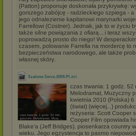
(Patton) proponuje doskonała przykrywkę: 
gorszego zabójcę - radzieckiego szpiega - a
jego odnalezienie kapitanowi marynarki woj
Farrellowi (Costner). Jednak, jak to w życiu 
także silne powiązania z ofiarą... i teraz wszy
poprowadzą prosto do niego! W desperackim
czasem, polowanie Farrella na mordercę to ni
bezpieczeństwa narodowego, ale także prob
własnej skóry.
.avi
Szalone.Serce.2009.Pl
czas trwania: 1 godz. 52
Melodramat, Muzyczny p
kwietnia 2010 (Polska) 6
(świat) (więcej...) produk
reżyseria: Scott Cooper s
czas trwania: 1 godz. 52 min.
gatunek: Melodramat, Muzy ...
Cooper Film opowiada hi
Blake'a (Jeff Bridges), piosenkarza country
wieku. Jego egzystencja to pasmo niepowo