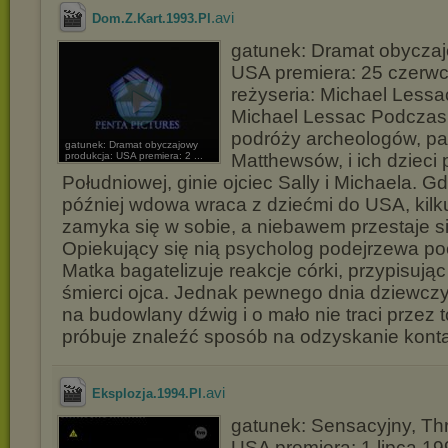
.avi
Dom.Z.Kart.1993.Pl
gatunek: Dramat obyczaj
USA premiera: 25 czerwc
reżyseria: Michael Lessa
Michael Lessac Podczas 
podróży archeologów, p
gatunek: Dramat obyczajowy
produkcja: USA premiera: 2 ...
Matthewsów, i ich dzieci
Południowej, ginie ojciec Sally i Michaela. G
później wdowa wraca z dziećmi do USA, kilku
zamyka się w sobie, a niebawem przestaje s
Opiekujący się nią psycholog podejrzewa po
Matka bagatelizuje reakcje córki, przypisują
śmierci ojca. Jednak pewnego dnia dziewcz
na budowlany dźwig i o mało nie traci przez t
próbuje znaleźć sposób na odzyskanie konta
.avi
Eksplozja.1994.Pl
gatunek: Sensacyjny, Thri
USA premiera: 1 lipca 19