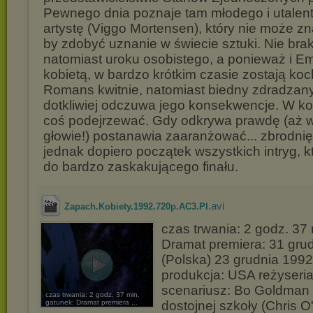
Pewnego dnia poznaje tam młodego i utale
artystę (Viggo Mortensen), który nie może z
by zdobyć uznanie w świecie sztuki. Nie bra
natomiast uroku osobistego, a ponieważ i Em
kobietą, w bardzo krótkim czasie zostają ko
Romans kwitnie, natomiast biedny zdradzan
dotkliwiej odczuwa jego konsekwencje. W k
coś podejrzewać. Gdy odkrywa prawdę (aż wł
głowie!) postanawia zaaranżować... zbrodni
jednak dopiero początek wszystkich intryg, 
do bardzo zaskakującego finału.
.avi
Zapach.Kobiety.1992.720p.AC3.Pl
czas trwania: 2 godz. 37
Dramat premiera: 31 gru
(Polska) 23 grudnia 1992
produkcja: USA reżyseria
scenariusz: Bo Goldman
czas trwania: 2 godz. 37 min.
gatunek: Dramat premiera ...
dostojnej szkoły (Chris O