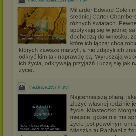
Choć.Goni.Nas.Czas.2007.Pl
Miliarder Edward Cole i 
średniej Carter Chamber
różnych światach. Pewn
spotykają się w jednej sali
Miliarder Edward Cole i
dochodzą do wniosku, że
mechanik z klasy średniej Carter
...
które ich łączą: chcą robi
których zawsze marzyli, a nie zdążyli ich zre
odkryć kim tak naprawdę są. Wyruszają wsp
ich życia, odkrywają przyjaźń i uczą się jak n
życie.
.avi
The.Brave.1997.Pl
Najcenniejszą ofiarą, ja
złożyć własnej rodzinie j
życie. Miasteczko Morga
miejsce, gdzie nie ma spr
życie jest powolnym umi
Najcenniejszą ofiarą, jaką
człowiek może złożyć własnej ...
Mieszka tu Raphael z żon