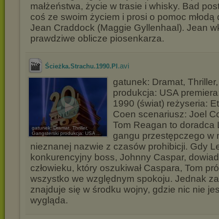
małżeństwa, życie w trasie i whisky. Bad pos
coś ze swoim życiem i prosi o pomoc młodą 
Jean Craddock (Maggie Gyllenhaal). Jean w
prawdziwe oblicze piosenkarza.
.avi
Ścieżka.Strachu.1990.Pl
gatunek: Dramat, Thriller
produkcja: USA premiera
1990 (świat) reżyseria: 
Coen scenariusz: Joel C
Tom Reagan to doradca 
gatunek: Dramat, Thriller,
Gangsterski produkcja: USA ...
gangu przestępczego w 
nieznanej nazwie z czasów prohibicji. Gdy Le
konkurencyjny boss, Johnny Caspar, dowiadu
człowieku, który oszukiwał Caspara, Tom pr
wszystko we względnym spokoju. Jednak za
znajduje się w środku wojny, gdzie nic nie jest
wygląda.