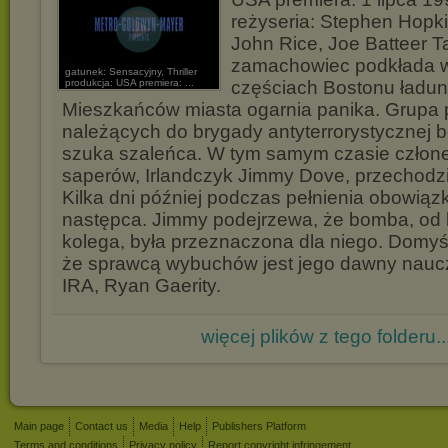
reżyseria: Stephen Hopki
John Rice, Joe Batteer T
zamachowiec podkłada 
gatunek: Sensacyjny, Thriller
produkcja: USA premiera: ...
częściach Bostonu ładu
Mieszkańców miasta ogarnia panika. Grupa 
należących do brygady antyterrorystycznej 
szuka szaleńca. W tym samym czasie człone
saperów, Irlandczyk Jimmy Dove, przechodzi
Kilka dni później podczas pełnienia obowiąz
następca. Jimmy podejrzewa, że bomba, od k
kolega, była przeznaczona dla niego. Domyśl
że sprawcą wybuchów jest jego dawny nauczyc
IRA, Ryan Gaerity.
więcej plików z tego folderu..
Main page
Contact us
Media
Help
Publishers Platform
Terms and conditions
Privacy policy
Report copyright infringement