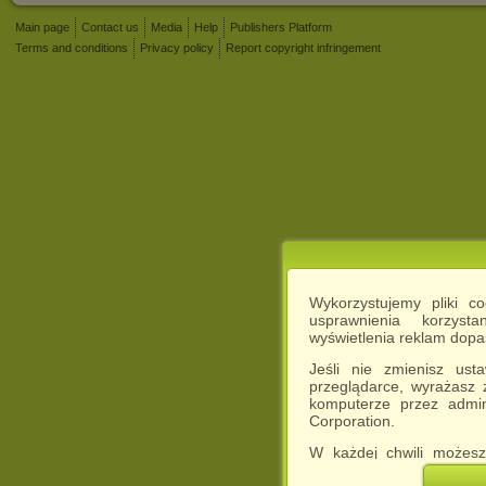
Main page
Contact us
Media
Help
Publishers Platform
Terms and conditions
Privacy policy
Report copyright infringement
Wykorzystujemy pliki c
usprawnienia korzyst
wyświetlenia reklam dop
Jeśli nie zmienisz ust
przeglądarce, wyrażasz
komputerze przez admin
Corporation.
W każdej chwili możesz
cookies w swojej przeglą