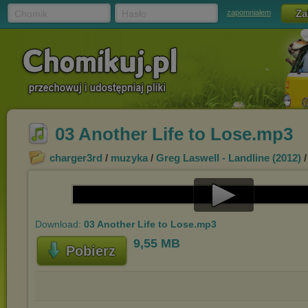
Chomik
Hasło
zapomniałem
03 Another Life to Lose.mp3
charger3rd
/
muzyka
/
Greg Laswell - Landline (2012)
/
Play
Download:
03 Another Life to Lose.mp3
Video
9,55 MB
Pobierz