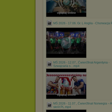
oglądaj online
MŚ 2026 - 17.06. Gr. L Anglia - Chorwacja 
MŚ 2026 - 12.07., Ćwierćfinał Argentyna -
Szwajcaria s....mp4
oglądaj online
MŚ 2026 - 11.07., Ćwierćfinał Norwegia – A
skrót PL.mp4