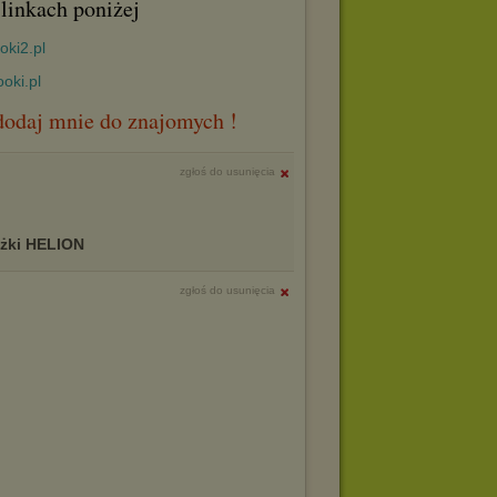
linkach poniżej
oki2.pl
oki.pl
. dodaj mnie do znajomych !
zgłoś do usunięcia
ążki HELION
zgłoś do usunięcia