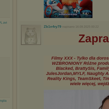
PL.avi
Zb1n4ry79
napisano 16.09.2025 00:22
Zapr
Filmy XXX - Tylko dla doros
WZBRONIONY Różne produkc
Blacked, BrattySis, Famil
JulesJordan,MYLF, Naughty Ame
Reality Kings, TeamSkeet, Tin
wiele więcej, wejd
nglia