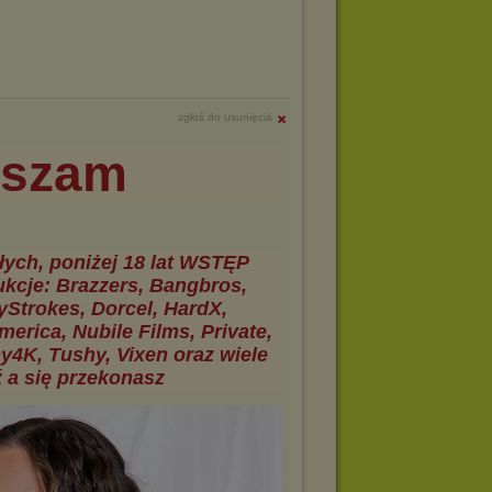
zgłoś do usunięcia
aszam
łych, poniżej 18 lat WSTĘP
je: Brazzers, Bangbros,
yStrokes, Dorcel, HardX,
rica, Nubile Films, Private,
y4K, Tushy, Vixen oraz wiele
ź a się przekonasz