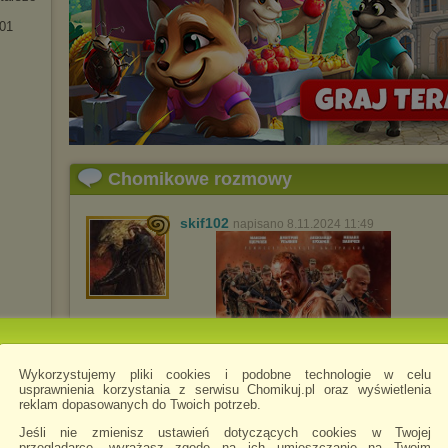
01
Chomikowe rozmowy
skif102
napisano 8.11.2024 11:49
Wykorzystujemy pliki cookies i podobne technologie w celu
usprawnienia korzystania z serwisu Chomikuj.pl oraz wyświetlenia
reklam dopasowanych do Twoich potrzeb.
Jeśli nie zmienisz ustawień dotyczących cookies w Twojej
przeglądarce, wyrażasz zgodę na ich umieszczanie na Twoim