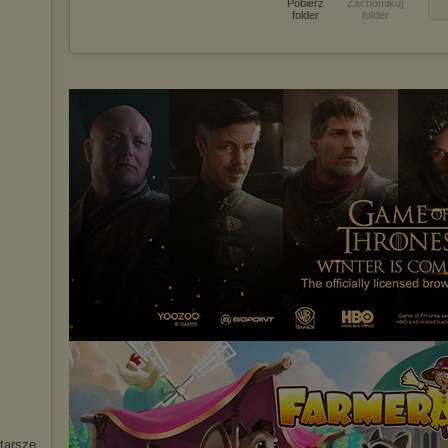
Pobierz
Zachomikuj
folder
folder
starsze