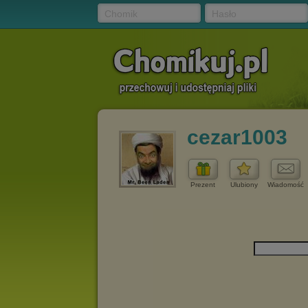
Chomik
Hasło
cezar1003
Prezent
Ulubiony
Wiadomość