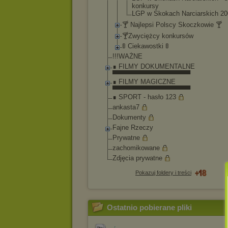
konkursy
LGP w Skokach Narciarskic
h 20
🍸 Najlepsi Polscy Skoczkowie 🍸
🍸Zwyciężcy konkursów
🚦 Ciekawostki 🚦
!!!WAŻNE
∎ FILMY DOKUMENTALNE
▀▀▀▀▀▀▀▀▀▀▀▀▀▀▀▀▀
∎ FILMY MAGICZNE
▀▀▀▀▀▀▀▀▀▀▀▀▀▀▀▀▀
∎ SPORT - hasło 123
ankasta7
Dokumenty
Fajne Rzeczy
Prywatne
zachomikowane
Zdjęcia prywatne
Pokazuj foldery i treści
Ostatnio pobierane pliki