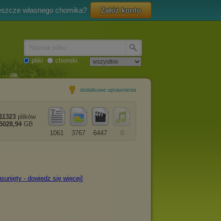
eszcze własnego chomika?
Załóż konto
Nazwa pliku
pliki
chomiki
dodatkowe uprawnienia
11323
plików
5028,94
GB
1061
3767
6447
0