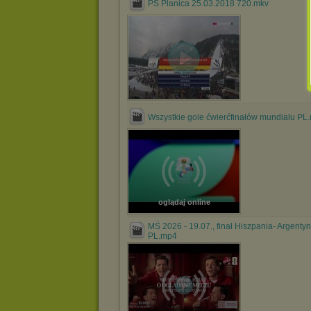
PŚ Planica 25.03.2018 720.mkv
Wszystkie gole ćwierćfinałów mundialu PL
oglądaj online
MŚ 2026 - 19.07., finał Hiszpania- Argentyn
PL.mp4