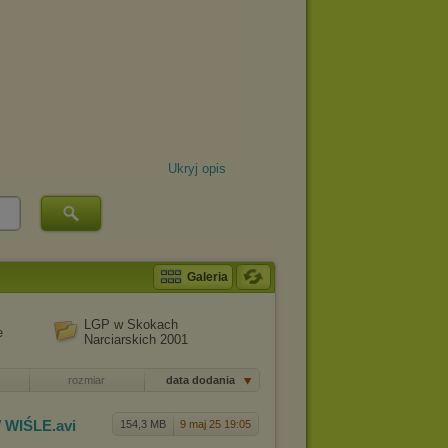
Ukryj opis
Galeria
LGP w Skokach
e
Narciarskich 2001
rozmiar
data dodania
 WIŚLE
.avi
154,3 MB
9 maj 25 19:05