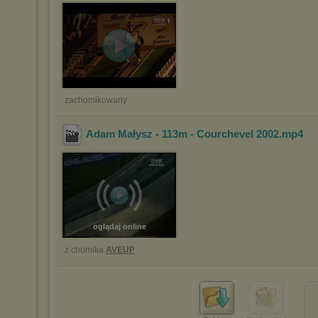
zachomikowany
Adam Małysz - 113m - Courchevel 2002
.mp4
oglądaj online
z chomika
AVEUP