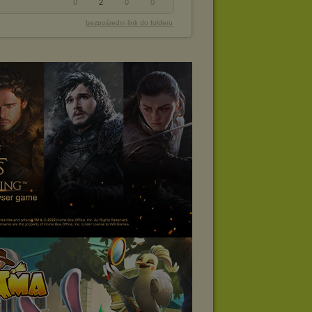
0
2
0
0
bezpośredni link do folderu