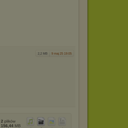
2,2 MB
9 maj 25 19:05
2
plików
156,44
MB