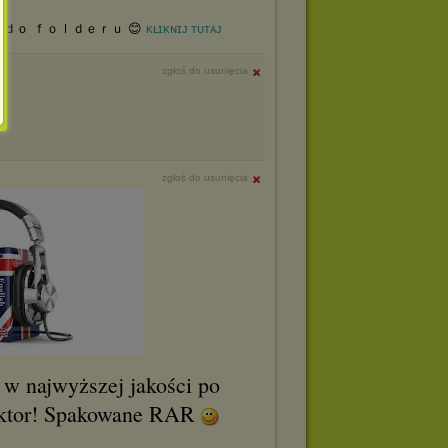
ｄｏ ｆｏｌｄｅｒｕ 😊
ᴋʟɪᴋɴɪᴊ ᴛᴜᴛᴀᴊ
zgłoś do usunięcia
zgłoś do usunięcia
 w najwyższej jakości po
lektor! Spakowane RAR