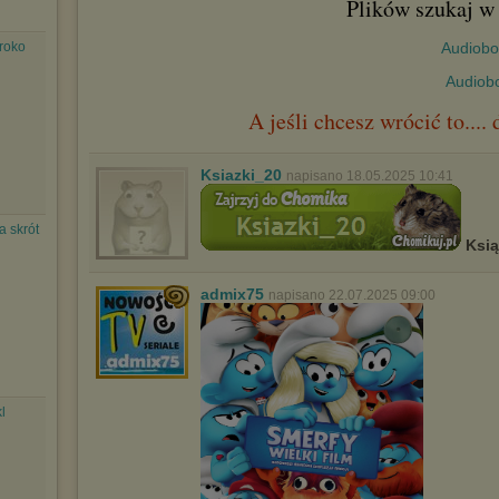
Plików szukaj w 
aroko
Audiobo
Audiobo
A jeśli chcesz wrócić to...
Ksiazki_20
napisano 18.05.2025 10:41
a skrót
Ksi
admix75
napisano 22.07.2025 09:00
l