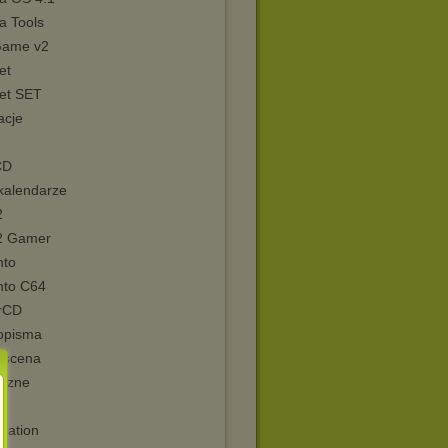
a Tools
ame v2
et
et SET
acje
CD
kalendarze
2
2 Gamer
nto
nto C64
rCD
opisma
scena
yczne
dation