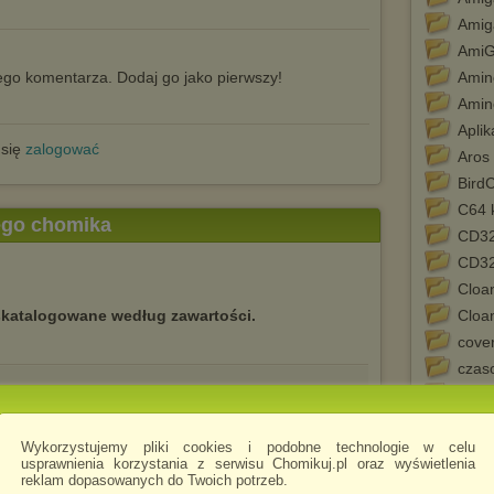
Amig
AmiG
go komentarza. Dodaj go jako pierwszy!
Amin
Amin
Aplik
 się
zalogować
Aros
Bird
C64 
tego chomika
CD3
CD3
Cloa
skatalogowane według zawartości.
Cloa
cove
czas
ip
demo
Erot
programów: Page Stream, Sculpt-Animate 4D,
 Paint III, Videoscope 3D oraz Math Amation.
Wykorzystujemy pliki cookies i podobne technologie w celu
eXec
usprawnienia korzystania z serwisu Chomikuj.pl oraz wyświetlenia
Foun
reklam dopasowanych do Twoich potrzeb.