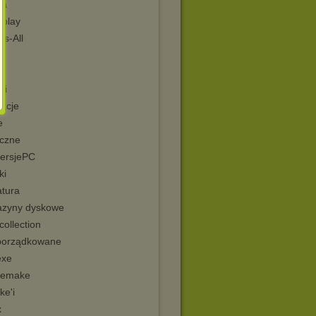
ia
play
s-All
PL
hi
ukcje
e
yczne
ersjePC
ki
atura
zyny dyskowe
ollection
porządkowane
exe
Remake
ke'i
x