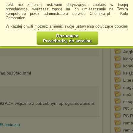
galer
.zip
L)
Jeśli nie zmienisz ustawień dotyczących cookies w Twojej
game
przeglądarce, wyrażasz zgodę na ich umieszczanie na Twoim
komputerze przez administratora serwisu Chomikuj.pl – Kelo
Game
Corporation.
GFX
W każdej chwili możesz zmienić swoje ustawienia dotyczące cookies
gry 
w swojej przeglądarce internetowej. Dowiedz się więcej w naszej
.zip
LL)
Polityce Prywatności -
http://chomikuj.pl/PolitykaPrywatnosci.aspx
.
Rozumiem
Hitac
Przechodzę do serwisu
yskietek.
Jednocześnie informujemy że zmiana ustawień przeglądarki może
instr
spowodować ograniczenie korzystania ze strony Chomikuj.pl.
Jingl
W przypadku braku twojej zgody na akceptację cookies niestety
klas
prosimy o opuszczenie serwisu chomikuj.pl.
konw
Wykorzystanie plików cookies
przez
Zaufanych Partnerów
faq/os39faq.html
książ
(dostosowanie reklam do Twoich potrzeb, analiza skuteczności działań
marketingowych).
Liter
Wyrażenie sprzeciwu spowoduje, że wyświetlana Ci reklama nie
maga
będzie dopasowana do Twoich preferencji, a będzie to reklama
mp3 c
wyświetlona przypadkowo.
nieu
liki ADF, włącznie z potrzebnym oprogramowaniem.
Istnieje możliwość zmiany ustawień przeglądarki internetowej w
sposób uniemożliwiający przechowywanie plików cookies na
PC .
urządzeniu końcowym. Można również usunąć pliki cookies,
PC 
dokonując odpowiednich zmian w ustawieniach przeglądarki
internetowej.
rema
.zip
5-lecie
Pełną informację na ten temat znajdziesz pod adresem
remi