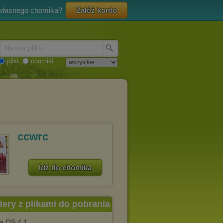
 własnego chomika?
Załóż konto
Nazwa pliku
pliki
chomiki
ccwrc
Idź do chomika
dery z plikami do pobrania
a OS 4.1