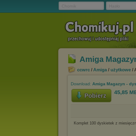
Chomik
Hasło
Amiga Magazyn 
ccwrc
/
Amiga
/
użytkowe
/ 
Download:
Amiga Magazyn - dysk
45,85 M
Pobierz
Komplet 100 dyskietek z miesięcz