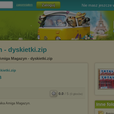
Nie masz jeszcze
zapomniałem
- dyskietki.zip
Amiga Magazyn - dyskietki.zip
ietki.zip
B
0.0
/
5
(
0
głosów)
nika Amiga Magazyn.
Inne fol
Amig