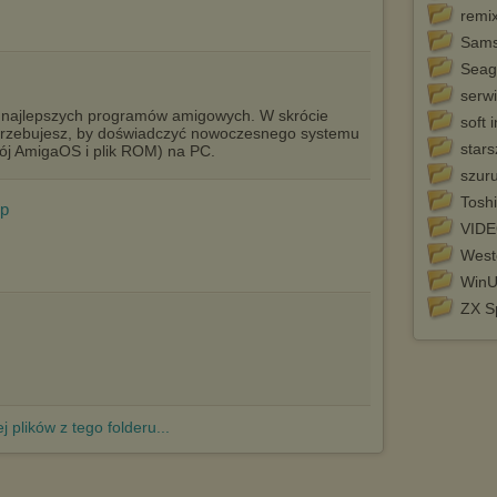
http://chomikuj.pl/PolitykaPrywatnosci.aspx
.
remix
Sam
Seag
serw
 najlepszych programów amigowych. W skrócie
soft 
otrzebujesz, by doświadczyć nowoczesnego systemu
stars
wój AmigaOS i plik ROM) na PC.
szur
Tosh
ip
VID
West
Win
ZX S
j plików z tego folderu...