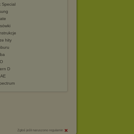
 Special
sung
ate
isówki
instrukcje
ze hity
uburu
iba
EO
ern D
UAE
pectrum
Zgłoś jeśli naruszono regulamin