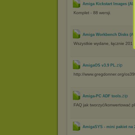
Amiga Kickstart Images (AL
Komplet - 88 wersji.
Amiga Workbench Disks (A
Wszystkie wydane, łącznie 201 d
.zip
AmigaOS v3.9 PL
http://www.gregdonner.org/os39
.zip
Amiga-PC ADF tools
FAQ jak tworzyć/konwertować p
AmigaSYS - mini pakiet na 2