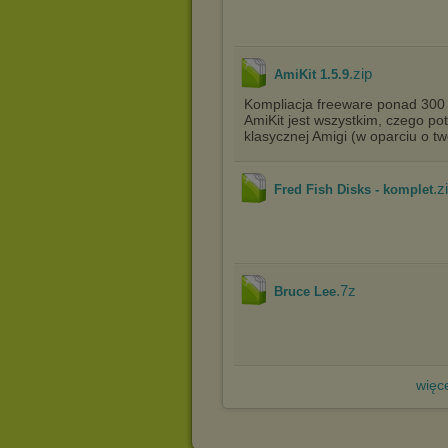
.zip
AmiKit 1.5.9
Kompliacja freeware ponad 300
AmiKit jest wszystkim, czego p
klasycznej Amigi (w oparciu o t
.z
Fred Fish Disks - komplet
.7z
Bruce Lee
więce