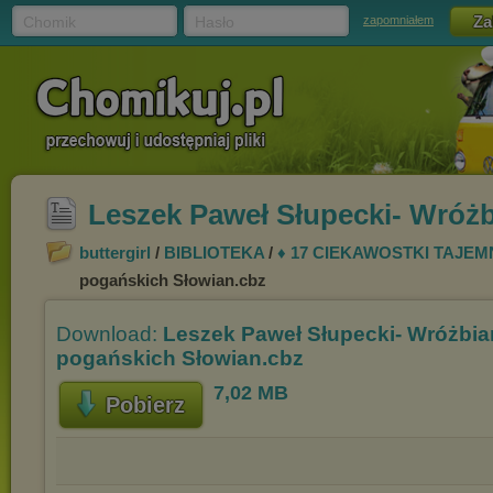
Chomik
Hasło
zapomniałem
Leszek Paweł Słupecki- Wróż
buttergirl
/
BIBLIOTEKA
/
♦ 17 CIEKAWOSTKI TAJEM
pogańskich Słowian.cbz
Download:
Leszek Paweł Słupecki- Wróżbia
pogańskich Słowian.cbz
7,02 MB
Pobierz