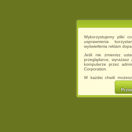
Wykorzystujemy pliki c
usprawnienia korzyst
wyświetlenia reklam dop
Jeśli nie zmienisz ust
przeglądarce, wyrażasz
komputerze przez admin
Corporation.
W każdej chwili możesz
cookies w swojej przeglą
w naszej Pol
Prze
http://chomikuj.pl/Polity
Jednocześnie informuje
może spowodować ogr
Chomikuj.pl.
W przypadku braku twojej
prosimy o opuszczenie se
Wykorzystanie plików c