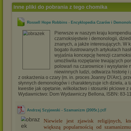
Inne pliki do pobrania z tego chomika
Rossell Hope Robbins - Encyklopedia Czarów i Demonolo
Pierwsze w naszym kraju kompendi
czarnoksięstwie i demonologii, dzie
znanych, a jakże interesujących. W k
bogato ilustrowanych artykułach has
wyjaśnia koncepcję herezji czarnoksi
umożliwiła rozpętanie trwających po
polowań na czarownice i wysyłanie n
niewinnych ludzi, odtwarza historię 
z oskarżenia o czary (m. in. proces Joanny D\'Arc), pr
słynnych demonologów i charakteryzuje ich dzieła, a 
kwestie jak opętanie, wilkołactwo i stosunki płciowe z 
Wydawnictwo: Dom Wydawniczy Bellona, ISBN: 83-1
.pdf
Andrzej Szyjewski - Szamanizm (2005r.)
Niewiele jest zjawisk religijnych, kt
większą popularnością od szamanizmu