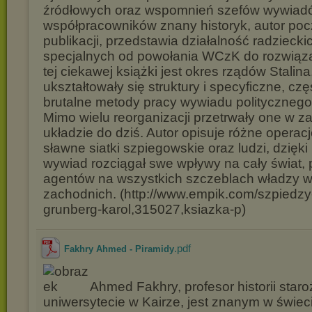
źródłowych oraz wspomnień szefów wywiadów 
współpracowników znany historyk, autor po
publikacji, przedstawia działalność radziecki
specjalnych od powołania WCzK do rozwiąz
tej ciekawej książki jest okres rządów Stalina
ukształtowały się struktury i specyficzne, czę
brutalne metody pracy wywiadu politycznego
Mimo wielu reorganizacji przetrwały one w 
układzie do dziś. Autor opisuje różne opera
sławne siatki szpiegowskie oraz ludzi, dzięki
wywiad rozciągał swe wpływy na cały świat, 
agentów na wszystkich szczeblach władzy 
zachodnich. (http://www.empik.com/szpiedzy-
grunberg-karol,315027,ksiazka-p)
.pdf
Fakhry Ahmed - Piramidy
Ahmed Fakhry, profesor historii staro
uniwersytecie w Kairze, jest znanym w świec