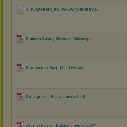
.txt
A. F. GRABSKI_BOLESŁAW CHROBRY
.pdf
Plutarch-Żywoty Sławnych Mężów
.pdf
Rewolucje w Rosji 1905-1922
.pdf
Świat grecki - P. Leveque cz.4
.pdf
Żydzi w Polsce - Katalog cmentarzy