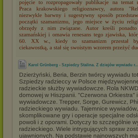
pojęcie to rozpropagowały publikacje na temat 
Praca krakowskiego religioznawcy, autora "Re
niezwykle barwny i sugestywny sposób przedstaw
początki szamanizmu, jego miejsce w życiu relig
obrzędy z nim związane. Autor kreśli ponadto
szamańskiej i omawia renesans tego zjawiska, któr
60. XX w., kiedy to szamanizm przestał być
ciekawostką, a stał się swoistym wzorem przeżyć d
Karol Grünberg - Szpiedzy Stalina. Z dziejów wywiadu r..
Dzierżyński, Beria, Berzin twórcy wywiadu to
Szpiedzy radzieccy w Polsce międzywojenne
radzieckie służby wywiadowcze. Rola NKWD
domowej w Hiszpanii. "Czerwona Orkiestra" i 
wywiadowcze. Trepper, Sorge, Gurewicz, Phi
radzieckiego wywiadu. Tajemnice wywiadów,
skomplikowane gry i operacje specjalne ods
powoli i z oporami. Dotyczy to szczególnie 
radzieckiego. Wiele intrygujących spraw zost
ujawnionych. Na podstawie najnowszych ma