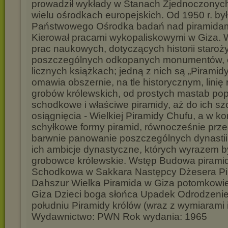
prowadził wykłady w Stanach Zjednoczonych
wielu ośrodkach europejskich. Od 1950 r. by
Państwowego Ośrodka badań nad piramidami
Kierował pracami wykopaliskowymi w Giza. 
prac naukowych, dotyczących historii staroży
poszczególnych odkopanych monumentów, 
licznych książkach; jedną z nich są „Piramid
omawia obszernie, na tle historycznym, lini
grobów królewskich, od prostych mastab pop
schodkowe i właściwe piramidy, aż do ich s
osiągnięcia - Wielkiej Piramidy Chufu, a w 
schyłkowe formy piramid, równocześnie prze
barwnie panowanie poszczególnych dynastii, 
ich ambicje dynastyczne, których wyrazem by
grobowce królewskie. Wstęp Budowa pirami
Schodkowa w Sakkara Następcy Dżesera Pi
Dahszur Wielka Piramida w Giza potomkowie
Giza Dzieci boga słońca Upadek Odrodzenie
południu Piramidy królów (wraz z wymiarami 
Wydawnictwo: PWN Rok wydania: 1965