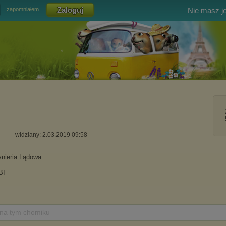
Nie masz j
zapomniałem
widziany: 2.03.2019 09:58
 na tym chomiku