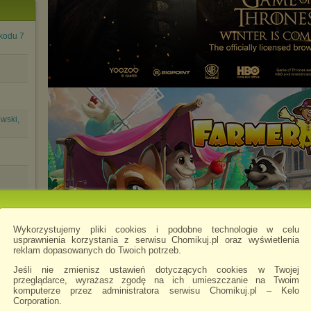
kodu 7
wski,
Wykorzystujemy pliki cookies i podobne technologie w celu
usprawnienia korzystania z serwisu Chomikuj.pl oraz wyświetlenia
reklam dopasowanych do Twoich potrzeb.
Jeśli nie zmienisz ustawień dotyczących cookies w Twojej
przeglądarce, wyrażasz zgodę na ich umieszczanie na Twoim
Chomikowe rozmowy
ZĘŚĆ
komputerze przez administratora serwisu Chomikuj.pl – Kelo
Corporation.