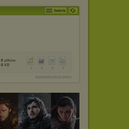
Galeria
0
plików
0
KB
0
0
0
0
bezpośredni link do folderu