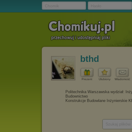
Chomik
Hasło
bthd
Prezent
Ulubiony
Wiadomość
Szukaj plików