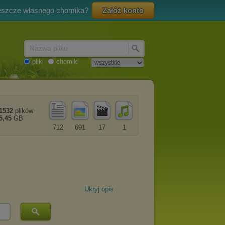
eszcze własnego chomika?
Załóż konto
Nazwa pliku
pliki
chomiki
1532
plików
5,45
GB
712
691
17
1
Ukryj opis