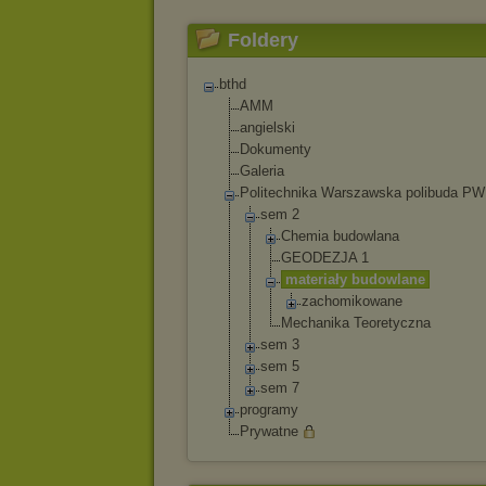
Foldery
bthd
AMM
angielski
Dokumenty
Galeria
Politechnika Warszawska polibuda P
sem 2
Chemia budowlana
GEODEZJA 1
materiały budowlane
zachomik
owane
Mechanika Teoretyczna
sem 3
sem 5
sem 7
programy
Prywatne