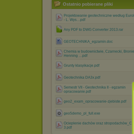
Ostatnio pobierane pliki
Projektowanie geotechniczne według Euro
- L. Wys....pdf
Any PDF to DWG Converter 2013.rar
GEOTECHNIKA_egzamin.doc
Chemia w budownictwie, Czarnecki, Bronie
Henning ....pdf
Grunty klasyikacje.pdf
Geotechnika DA3x.pdf
Semestr VII - Geotechnika II - egzamin
opracowanie.pdf
geo2_exam_opracowanie-zjebiste.pdf
geo5demo_pl_full.exe
Ocieplenie dachów oraz stropodachów_C
3.pdf