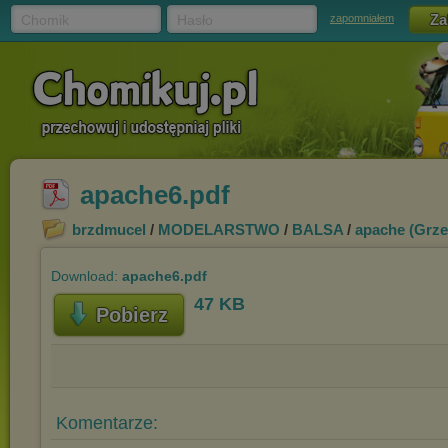
Chomik
Hasło
zapomniałem
apache6.pdf
brzdmucel
/
MODELARSTWO
/
BALSA
/
apache (Grze
Download:
apache6.pdf
47 KB
Pobierz
Komentarze: