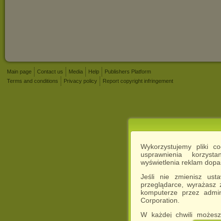
Main page
Contact us
Media
Help
Publishers Platform
Terms and conditions
Privacy policy
Report copyright infringement
Wykorzystujemy pliki c
usprawnienia korzyst
wyświetlenia reklam dop
Jeśli nie zmienisz ust
przeglądarce, wyrażasz
komputerze przez admin
Corporation.
W każdej chwili możesz