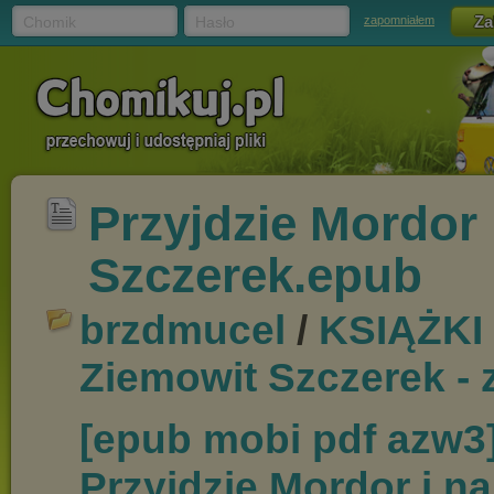
Chomik
Hasło
zapomniałem
Przyjdzie Mordor i
Szczerek.epub
brzdmucel
/
KSIĄŻKI
Ziemowit Szczerek - z
[epub mobi pdf azw3
Przyjdzie Mordor i nas