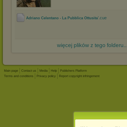
.cue
Adriano Celentano - La Pubblica Ottusita'
więcej plików z tego folderu..
Main page
Contact us
Media
Help
Publishers Platform
Terms and conditions
Privacy policy
Report copyright infringement