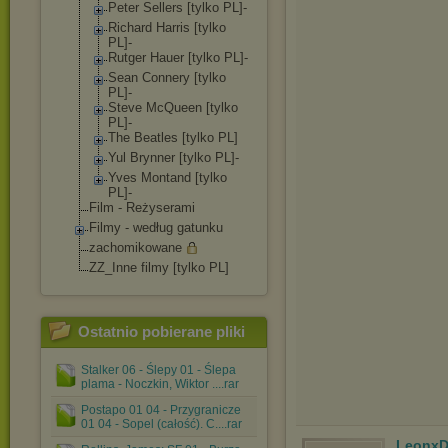
Peter Sellers [tylko PL]-
Richard Harris [tylko
PL]-
Rutger Hauer [tylko PL]-
Sean Connery [tylko
PL]-
Steve McQueen [tylko
PL]-
The Beatles [tylko PL]
Yul Brynner [tylko PL]-
Yves Montand [tylko
PL]-
Film - Reżyserami
Filmy - według gatunku
zachomikowane
ZZ_Inne filmy [tylko PL]
Ostatnio pobierane pliki
Stalker 06 - Ślepy 01 - Ślepa
plama - Noczkin, Wiktor ....rar
Postapo 01 04 - Przygranicze
01 04 - Sopel (całość). C....rar
LeonxD