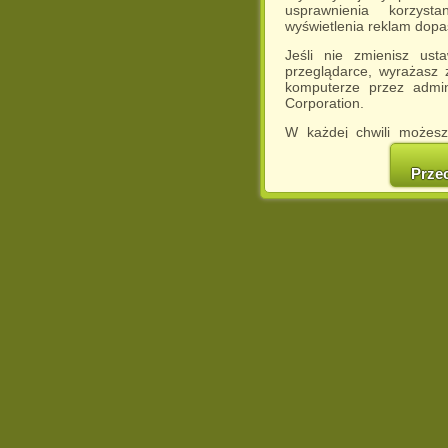
usprawnienia korzyst
wyświetlenia reklam dop
Jeśli nie zmienisz ust
przeglądarce, wyrażasz
komputerze przez admin
Corporation.
W każdej chwili możesz
cookies w swojej przeglą
w naszej Pol
Prze
http://chomikuj.pl/Polity
Jednocześnie informuje
może spowodować ogr
Chomikuj.pl.
W przypadku braku twojej
prosimy o opuszczenie se
Wykorzystanie plików c
(dostosowanie reklam do
działań marketingowych).
Wyrażenie sprzeciwu spo
będzie dopasowana do Tw
wyświetlona przypadkowo
Istnieje możliwość zmian