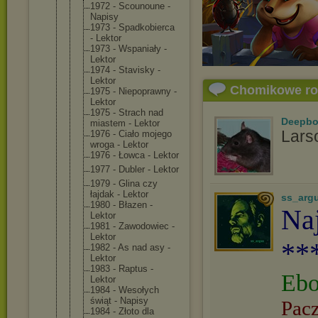
1972 - Scounoune -
Napisy
1973 - Spadkobierc
a
- Lektor
1973 - Wspaniały -
Lektor
1974 - Stavisky -
Lektor
Chomikowe r
1975 - Niepoprawny -
Lektor
1975 - Strach nad
Deepb
miastem - Lektor
Larso
1976 - Ciało mojego
wroga - Lektor
1976 - Łowca - Lektor
1977 - Dubler - Lektor
1979 - Glina czy
łajdak - Lektor
ss_arg
1980 - Błazen -
Naj
Lektor
1981 - Zawodowiec -
Lektor
**
1982 - As nad asy -
Lektor
1983 - Raptus -
Ebo
Lektor
1984 - Wesołych
świąt - Napisy
Pac
1984 - Złoto dla