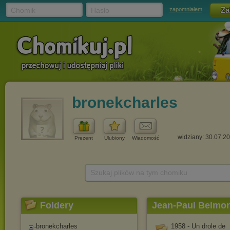
Chomik
Hasło
zapomniałem
bronekcharles
widziany: 30.07.2
Prezent
Ulubiony
Wiadomość
Szukaj plików na tym chomiku
Foldery
Jean-Paul Belmon
bronekcharles
1958 - Un drole de