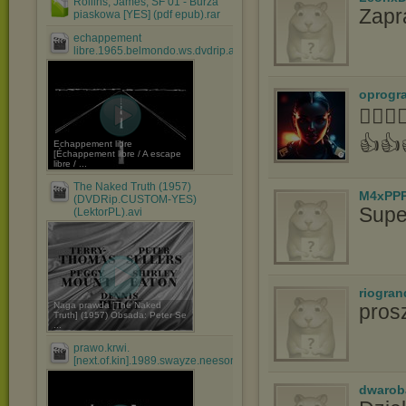
Rollins, James; SF 01 - Burza
Zapr
piaskowa [YES] (pdf epub).rar
echappement
libre.1965.belmondo.ws.dvdrip.avi
oprogr
👍🏻
👍👍
Echappement libre
[Échappement libre / A escape
libre / ...
The Naked Truth (1957)
M4xPP
(DVDRip.CUSTOM-YES)
Supe
(LektorPL).avi
riogran
Naga prawda [The Naked
pros
Truth] (1957) Obsada: Peter Se
...
prawo.krwi.
[next.of.kin].1989.swayze.neeson.baldwin.hu....avi
dwarob