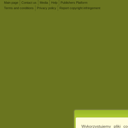
Main page
Contact us
Media
Help
Publishers Platform
Terms and conditions
Privacy policy
Report copyright infringement
Wykorzystujemy pliki c