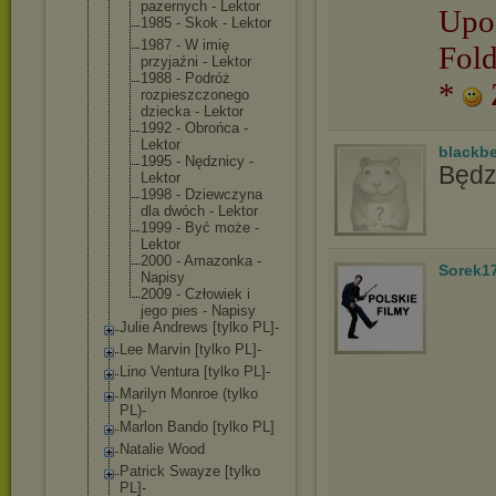
pazernych - Lektor
Upo
1985 - Skok - Lektor
1987 - W imię
Fol
przyjaźni - Lektor
1988 - Podróż
*
rozpieszczo
nego
dziecka - Lektor
1992 - Obrońca -
Lektor
blackbe
1995 - Nędznicy -
Będz
Lektor
1998 - Dziewczyna
dla dwóch - Lektor
1999 - Być może -
Lektor
2000 - Amazonka -
Sorek1
Napisy
2009 - Człowiek i
jego pies - Napisy
Julie Andrews [tylko PL]-
Lee Marvin [tylko PL]-
Lino Ventura [tylko PL]-
Marilyn Monroe (tylko
PL)-
Marlon Bando [tylko PL]
Natalie Wood
Patrick Swayze [tylko
PL]-