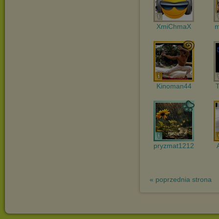
XmiChmaX
m
Kinoman44
pryzmat1212
« poprzednia strona