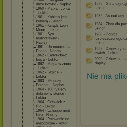
1979 - Glina czy łaj
duże ryzyko - Napisy
Lektor
1960 - Matka i córka
- Lektor
1982 - As nad asy -
1961 - Kobieta jest
kobietą - Lektor
1984 - Złoto dla pa
1961 - Ksiądz Leon
Lektor
Morin - Lektor
1961 - Syn
1988 - Podróż
marnotrawny -
rozpieszczonego dz
Napisy
Lektor
1961 - Un nomme La
1998 - Dziewczyna 
Rocca - Napisy
dwóch - Lektor
1962 - Cartouche-z
2009 - Człowiek i je
bójca - Lektor
Napisy
1962 - Małpa w zimie
- Lektor
1962 - Szpicel -
Nie ma pli
Lektor
1963 - Młodszy
Ferchau - Napisy
1964 - 100 tysięcy
dolarów w słońcu -
Lektor
1964 - Człowiek z
Rio - Lektor
1964 - Echappement
libre - Napisy
1964 - Polowanie na
mężczyznę - lektor