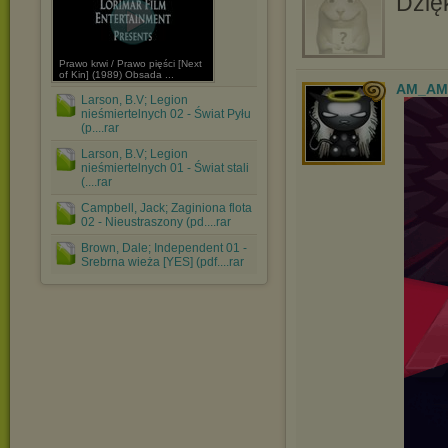
Dzięk
Prawo krwi / Prawo pięści [Next
of Kin] (1989) Obsada ...
AM_AM
Larson, B.V; Legion
nieśmiertelnych 02 - Świat Pyłu
(p....rar
Larson, B.V; Legion
nieśmiertelnych 01 - Świat stali
(....rar
Campbell, Jack; Zaginiona flota
02 - Nieustraszony (pd....rar
Brown, Dale; Independent 01 -
Srebrna wieża [YES] (pdf....rar