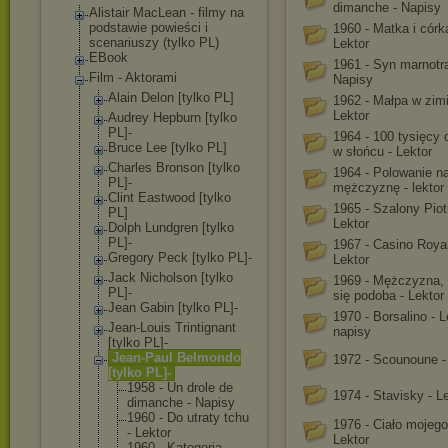
dimanche - Napisy
Alistair MacLean - filmy na
podstawie powieści i
1960 - Matka i córk
scenariuszy (tylko PL)
Lektor
EBook
1961 - Syn marnotr
Film - Aktorami
Napisy
Alain Delon [tylko PL]
1962 - Małpa w zimi
Lektor
Audrey Hepburn [tylko
PL]-
1964 - 100 tysięcy 
Bruce Lee [tylko PL]
w słońcu - Lektor
Charles Bronson [tylko
1964 - Polowanie n
PL]-
mężczyznę - lektor
Clint Eastwood [tylko
1965 - Szalony Piot
PL]
Lektor
Dolph Lundgren [tylko
PL]-
1967 - Casino Royal
Gregory Peck [tylko PL]-
Lektor
Jack Nicholson [tylko
1969 - Mężczyzna, 
PL]-
się podoba - Lektor
Jean Gabin [tylko PL]-
1970 - Borsalino - L
Jean-Louis Trintignant
napisy
[tylko PL]-
Jean-Paul Belmondo
1972 - Scounoune -
[tylko PL]-
1958 - Un drole de
1974 - Stavisky - L
dimanche - Napisy
1960 - Do utraty tchu
1976 - Ciało mojego
- Lektor
Lektor
1960 - Kategoria -