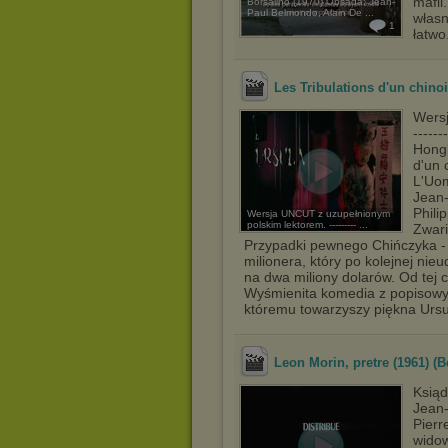
mafii
Borsalino (1970) Obsada: Jean-
Paul Belmondo, Alain De ...
własn
1
łatwo
Les Tribulations d'un chino
Wersj
------
Hongk
d'un 
L'Uom
Jean-
Phili
Wersja UNCUT z uzupełnionym
polskim lektorem. --------- ...
Zwari
Przypadki pewnego Chińczyka -
milionera, który po kolejnej ni
na dwa miliony dolarów. Od tej c
Wyśmienita komedia z popisowy
któremu towarzyszy piękna Ursu
Leon Morin, pretre (1961) (
Ksiąd
Jean
Pierr
widow