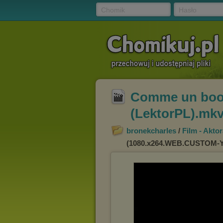
Chomik
Hasło
Comme un boo
(LektorPL).mk
bronekcharles
/
Film - Akto
(1080.x264.WEB.CUSTOM-Y