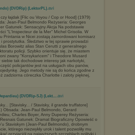
wyświetlona przypadkowo.
.avi
ondo) (DVDRip) (LektorPL)
Istnieje możliwość zmiany ustawień przeglądarki internetowej w
sposób uniemożliwiający przechowywanie plików cookies na
 czy łajdak [Flic ou Voyou / Cop or Hood] (1979)
urządzeniu końcowym. Można również usunąć pliki cookies,
da: Jean-Paul Belmondo Reżyseria: Georges
dokonując odpowiednich zmian w ustawieniach przeglądarki
er Gatunek: Sensacyjny Akcja Na podstawie
internetowej.
ści "L'Inspecteur de la Mer" Michel Grisolia. W
Pełną informację na ten temat znajdziesz pod adresem
u Printania w Nicei zostają zamordowani komisarz
http://chomikuj.pl/PolitykaPrywatnosci.aspx
.
ji i prostytutka. Śledztwo w tej sprawie prowadzi
slas Borowitz alias Stan Cerutti z generalnego
ktoratu policji. Szybko orientuje się, że miastem
olfoni zwany "Korsykańcem" i Theodore Musard
y siebie tak dochodowe interesy jak narkotyki,
e część policjantów jest na usługach obu panów,
pojedynkę. Jego metody nie są do końca zgodne z
zadziorna córeczka Charlotte i zaloty pięknej,
.avi
epardieu) (DVDRip-SJ) (Lekt...
ky... [Stavisky... / Stavisky, il grande truffatore]
4) Obsada: Jean-Paul Belmondo, Gerard
dieu, Charles Boyer, Anny Duperey Reżyseria:
 Resnais Gatunek: Dramat Biograficzny Opowieść o
'u Staviskym (Jean-Paul Belmondo), drobnym
cie, którego niezwykły urok i talent pozwoliły mu
kać przyjaciół na najwyższych szczeblach polityki i