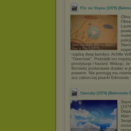
Flic ou Voyou (1979) (Belm
Glina
Obsa
Lautn
powie
motel
polic
Stani
Glina czy łajdak [Flic ou Voyou /
Cop or Hood] (1979) ...
inspe
rządzą dwaj bandyci, Achille V
"Owerniak". Podzielili oni międz
prostytucja i hazard. Widząc, ż
Borowitz postanawia działać w 
prawem. Nie pomogą mu również 
acz zaborczej pisarki Edmonde.
Stavisky (1974) (Belmondo D
Stavis
(197
Depar
Alain
Serge
oszuś
pozys
Stavisky... [Stavisky... / Stavisky,