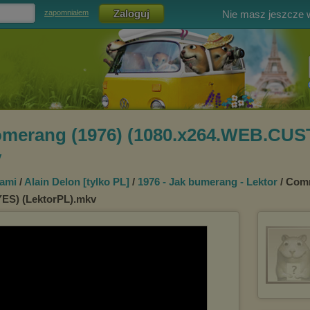
Nie masz jeszcze
zapomniałem
merang (1976) (1080.x264.WEB.CU
v
rami
/
Alain Delon [tylko PL]
/
1976 - Jak bumerang - Lektor
/ Com
ES) (LektorPL).mkv