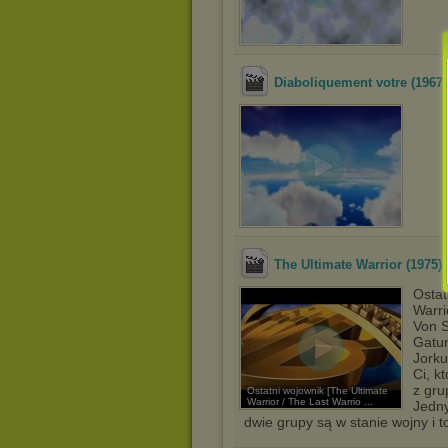
Diaboliquement votre (1967)
The Ultimate Warrior (1975)
Ostat
Warri
Von S
Gatun
Jorku
Ci, k
z gru
Ostatni wojownik [The Ultimate
Warrior / The Last Warrio ...
Jedny
dwie grupy są w stanie wojny i 