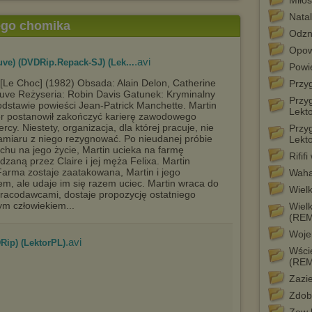
Miłoś
Nata
tego chomika
Odzn
Opow
.avi
ve) (DVDRip.Repack-SJ) (Lek...
Powi
[Le Choc] (1982) Obsada: Alain Delon, Catherine
Przy
ve Reżyseria: Robin Davis Gatunek: Kryminalny
Przy
dstawie powieści Jean-Patrick Manchette. Martin
Lekt
er postanowił zakończyć karierę zawodowego
rcy. Niestety, organizacja, dla której pracuje, nie
Przy
miaru z niego rezygnować. Po nieudanej próbie
Lekt
hu na jego życie, Martin ucieka na farmę
Rifif
dzaną przez Claire i jej męża Felixa. Martin
 Farma zostaje zaatakowana, Martin i jego
Waha
m, ale udaje im się razem uciec. Martin wraca do
Wielk
pracodawcami, dostaje propozycję ostatniego
ym człowiekiem...
Wielk
(RE
Woje
.avi
DRip) (LektorPL)
Wście
(RE
Zazie
Zdob