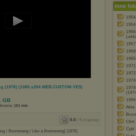
Inne fol
1954
1954 
Play
1956
Lekt
Video
1957
1958 
1965 
1971 
1972 
1974 
 (1976) (1080.x264.WEB.CUSTOM-YES)
1974
(1974
1 GB
1994 
trwania:
101 min
Akta
Bruce
0.0
/
5
(
0
głosów)
Clint
Cykl
g / Boomerang / Like a Boomerang] (1976)