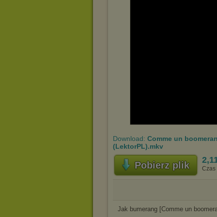
Download:
Comme un boomerang
(LektorPL).mkv
2,1
Pobierz plik
Czas 
Jak bumerang [Comme un boomeran