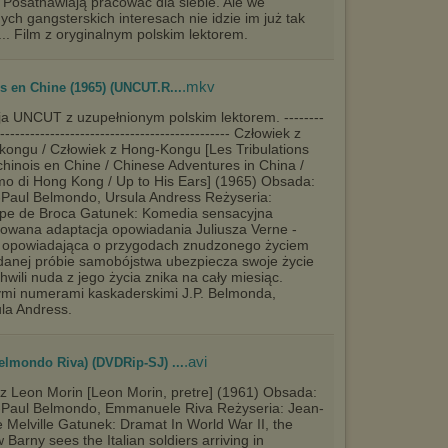
. Posatnawiają pracować dla siebie. Ale we
ych gangsterskich interesach nie idzie im już tak
... Film z oryginalnym polskim lektorem.
.mkv
is en Chine (1965) (UNCUT.R...
a UNCUT z uzupełnionym polskim lektorem. --------
----------------------------------------------- Człowiek z
ongu / Człowiek z Hong-Kongu [Les Tribulations
chinois en Chine / Chinese Adventures in China /
o di Hong Kong / Up to His Ears] (1965) Obsada:
Paul Belmondo, Ursula Andress Reżyseria:
ppe de Broca Gatunek: Komedia sensacyjna
owana adaptacja opowiadania Juliusza Verne -
 opowiadająca o przygodach znudzonego życiem
eudanej próbie samobójstwa ubezpiecza swoje życie
hwili nuda z jego życia znika na cały miesiąc.
mi numerami kaskaderskimi J.P. Belmonda,
la Andress.
.avi
Belmondo Riva) (DVDRip-SJ) ...
z Leon Morin [Leon Morin, pretre] (1961) Obsada:
-Paul Belmondo, Emmanuele Riva Reżyseria: Jean-
e Melville Gatunek: Dramat In World War II, the
 Barny sees the Italian soldiers arriving in