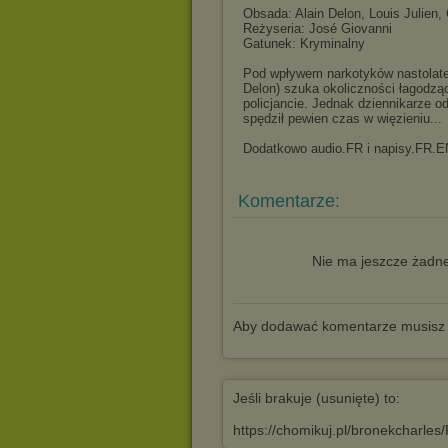
Obsada: Alain Delon, Louis Julien,
Reżyseria: José Giovanni
Gatunek: Kryminalny
Pod wpływem narkotyków nastolatek
Delon) szuka okoliczności łagodzą
policjancie. Jednak dziennikarze 
spędził pewien czas w więzieniu...
Dodatkowo audio.FR i napisy.FR.E
Komentarze:
Nie ma jeszcze żadne
Aby dodawać komentarze musisz
Jeśli brakuje (usunięte) to:
https://chomikuj.pl/bronekcharle