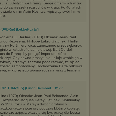
su lat 30-stych we Francji. Serge omamił ich w tak
to do zamieszek i rozruchów w kraju. Po 40 latach
wiada o nim Alain Resnais, wpisując swój film w
tro.
.avi
) (DVDRip) (LektorPL)
obierca [L'Héritier] (1973) Obsada: Jean-Paul
ndo Reżyseria: Philippe Labro Gatunek: Thriller
nalny Po śmierci ojca, zamożnego przedsiębiorcy,
 ginie w katastrofie samolotowej, Bart Cordell
ca do Francji by przejąć imperium które
dziczył. Gdy pewna prostytutka usiłuje wrobić go w
tykowy przemyt, zaczyna podejrzewać, że ojciec
 zostać zamordowany. Dochodzenie Barta odkrywa
rygi, w której jego własna rodzina wraz z teściem
.mkv
ip.CUSTOM-YES) (Delon Belmond...
lino (1970) Obsada: Jean-Paul Belmondo, Alain
 Reżyseria: Jacques Deray Gatunek: Kryminalny
 W 1930 roku w Marsylii dwóch drobnych
aczków łączy swoje siły podczas kłótni o kobietę.
óźniejsze zajęcia okazują się być pracą dla bossa