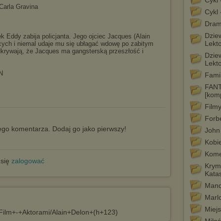
Cykl 
 Carla Gravina
Cykl 
Dram
Dzie
 Eddy zabija policjanta. Jego ojciec Jacques (Alain
Lekt
cych i niemal udaje mu się ubłagać wdowę po zabitym
odkrywają, że Jacques ma gangsterską przeszłość i
Dzie
Lekt
N
Famil
FAN
[komp
Film
Forb
go komentarza. Dodaj go jako pierwszy!
John 
Kobi
Kome
 się
zalogować
Krymi
Katas
Mand
Marlo
Miej
s/Film+-+Aktorami/Alain+Delon+(h+123)