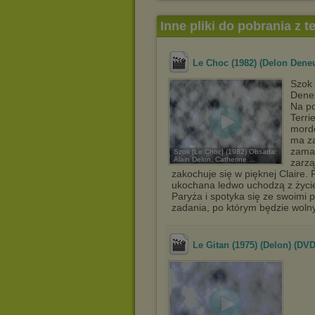
Inne pliki do pobrania z 
Le Choc (1982) (Delon Deneu
Szok 
Deneu
Na po
Terri
morde
ma za
zamac
Szok [Le Choc] (1982) Obsada:
Alain Delon, Catherine ...
zarzą
zakochuje się w pięknej Claire.
ukochana ledwo uchodzą z życie
Paryża i spotyka się ze swoimi 
zadania, po którym będzie woln
Le Gitan (1975) (Delon) (DV