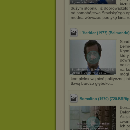
il grande truffator ...
bizne
dużym stopniu, iż doprowadziło 
od samobójstwa Stavisky'ego opo
modną wówczas poetykę kina re
L'Heritier (1973) (Belmondo
Spadk
Belmo
Krymi
który
powra
odzie
narko
Spadkobierca [L'Héritier] (1973)
Obsada: Jean-Paul Be ...
mógł
kompleksową sieć politycznej int
tkwią bardzo głęboko...
Borsalino (1970) (720.BRR
Borsa
Delon
Akcja
cwani
Ich p