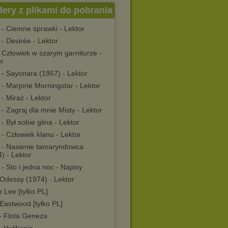
dery z plikami do pobrania
 - Ciemne sprawki - Lektor
- Desirée - Lektor
 Człowiek w szarym garniturze -
or
 - Sayonara (1957) - Lektor
- Marjorie Morningstar - Lektor
- Miraż - Lektor
- Zagraj dla mnie Misty - Lektor
- Był sobie glina - Lektor
- Człowiek klanu - Lektor
 - Nasienie tamaryndowca
) - Lektor
- Sto i jedna noc - Napisy
 Odessy (1974) - Lektor
 Lee [tylko PL]
 Eastwood [tylko PL]
 - Flota Geneza