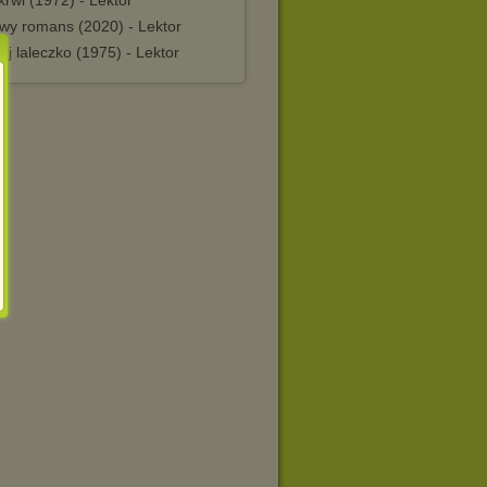
rwi (1972) - Lektor
wy romans (2020) - Lektor
j laleczko (1975) - Lektor