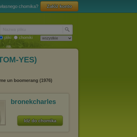
 własnego chomika?
Załóż konto
Nazwa pliku
pliki
chomiki
STOM-YES)
me un boomerang (1976)
bronekcharles
Idź do chomika