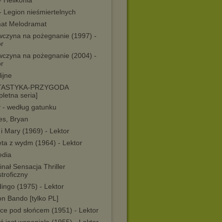
- Helikonia
- Legion nieśmiertelnych
at Melodramat
wczyna na pożegnanie (1997) -
or
wczyna na pożegnanie (2004) -
or
ijne
TASTYKA-PRZYGODA
letna seria]
y - według gatunku
es, Bryan
i Mary (1969) - Lektor
eta z wydm (1964) - Lektor
dia
nał Sensacja Thriller
troficzny
ingo (1975) - Lektor
n Bando [tylko PL]
sce pod słońcem (1951) - Lektor