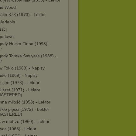
ć jest wspaniała (1955) - Lektor
lie Wood
aka 373 (1973) - Lektor
iadania
eści
godowe
gody Hucka Finna (1993) -
or
gody Tomka Sawyera (1938) -
or
i w Tokio (1963) - Napisy
dło (1969) - Napisy
i sen (1978) - Lektor
i szef (1971) - Lektor
MASTERED)
nna miłość (1958) - Lektor
kłe pięści (1972) - Lektor
MASTERED)
 w metrze (1960) - Lektor
ycz (1966) - Lektor