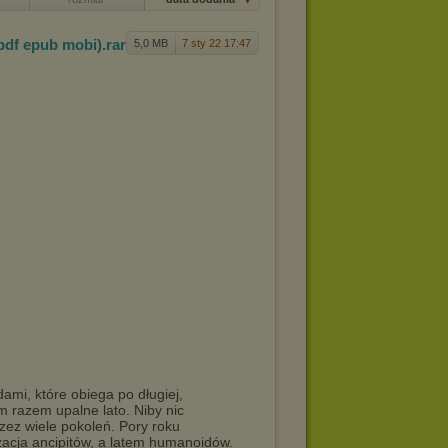
(pd
f epub mobi)
.rar
5,0 MB
7 sty 22 17:47
ami, które obiega po długiej,
m razem upalne lato. Niby nic
rzez wiele pokoleń. Pory roku
izacja ancipitów, a latem humanoidów.