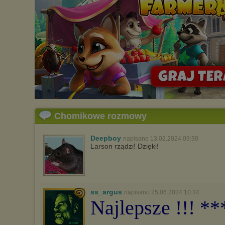
Chomikowe rozmowy
Deepboy
napisano 13.02.2024 09:30
Larson rządzi! Dzięki!
ss_argus
napisano 25.06.2024 10:34
Najlepsze !!! *