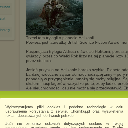
gatunek
wiat
 berety
Trzeci tom trylogii o planecie Helikonii.
Powieść jest laureatką British Science Fiction Award, n
Pasjonująca trylogia Aldissa o świecie Helikonii, porusz
gwiazdy, przez co Wielki Rok liczy na tej planecie liczy 1
przez stulecia.
Jesień przyszła na Helikonię bardzo szybko. Planeta od
bardziej widoczne są oznaki nadchodzącej zimy – pory r
popadają w przygnębienie, mnożą się ruchy religijne. Są 
eksterminacji fagorów, wszystko po to, żeby ludzie przet
Ale nieuchronności losu nie można się przeciwstawić. E
mechanizmy pozwalające rasie ludzkiej przetrwać – wirus 
śmiercią, zbiera krwawe żniwo. Kto przeżyje ten jest pr
zabija, ale i daje życie.
Zmiany widać także na krążącej na orbicie ziemskiej stac
Wykorzystujemy pliki cookies i podobne technologie w celu
usprawnienia korzystania z serwisu Chomikuj.pl oraz wyświetlenia
reklam dopasowanych do Twoich potrzeb.
z chomika
jubasz
Jeśli nie zmienisz ustawień dotyczących cookies w Twojej
przeglądarce, wyrażasz zgodę na ich umieszczanie na Twoim