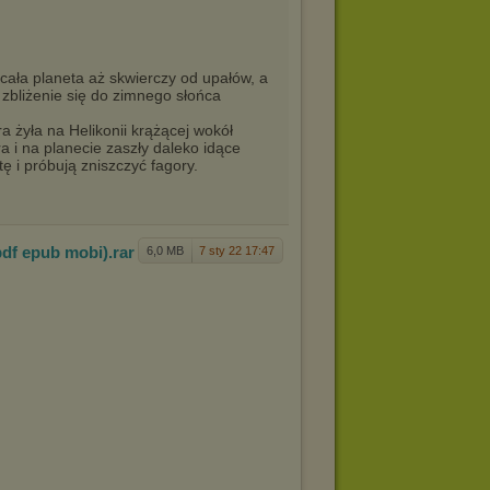
 cała planeta aż skwierczy od upałów, a
 zbliżenie się do zimnego słońca
ra żyła na Helikonii krążącej wokół
a i na planecie zaszły daleko idące
ę i próbują zniszczyć fagory.
pd
f epub mobi)
.rar
6,0 MB
7 sty 22 17:47