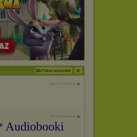
Pokaż wszystkie
zgłoś do usunięcia
zgłoś do usunięcia
** Audiobooki