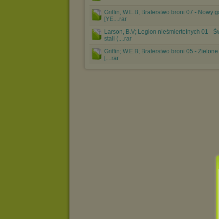
Griffin; W.E.B; Braterstwo broni 07 - Nowy 
[YE....rar
Larson, B.V; Legion nieśmiertelnych 01 - Ś
stali (....rar
Griffin; W.E.B; Braterstwo broni 05 - Zielone
[....rar