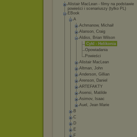
Alistair MacLean - filmy na podstawie
powieści i scenariuszy (tylko PL)
EBook
A
Achmanow, Michaił
Alanson, Craig
Aldiss, Brian Wilson
Cykl - Helikoni
a
Opowiada
nia
Powieści
Alistair MacLean
Altman, John
Anderson, Gillian
Arenson, Daniel
ARTEFAKTY
Asensi, Matilde
Asimov, Isaac
Auel, Jean Marie
B
C
D
E
F