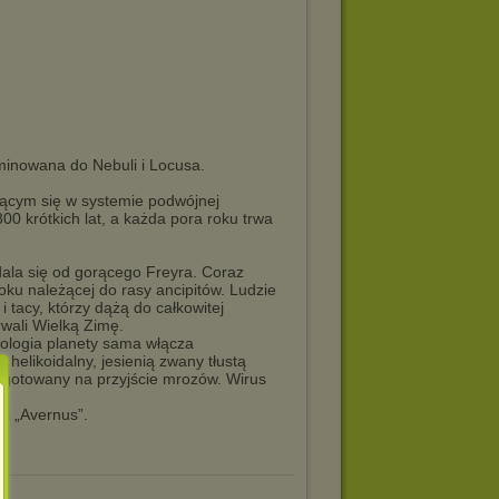
ominowana do Nebuli i Locusa.
ającym się w systemie podwójnej
800 krótkich lat, a każda pora roku trwa
dala się od gorącego Freyra. Coraz
oku należącej do rasy ancipitów. Ludzie
i tacy, którzy dążą do całkowitej
rwali Wielką Zimę.
kologia planety sama włącza
helikoidalny, jesienią zwany tłustą
zygotowany na przyjście mrozów. Wirus
ji „Avernus”.