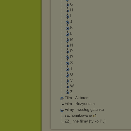
G
H
I
J
K
L
M
N
P
R
S
T
U
V
W
Z
Film - Aktorami
Film - Reżyserami
Filmy - według gatunku
zachomikowane
ZZ_Inne filmy [tylko PL]