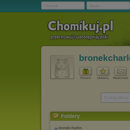
Chomik
Hasło
bronekcharl
Prezent
Ulubiony
Wiadomość
Szukaj plików
Foldery
bronekcharles