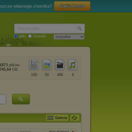
eszcze własnego chomika?
Załóż konto
Nazwa pliku
pliki
chomiki
1873
plików
745,64
GB
180
50
496
6
Galeria
rozmiar
data dodania