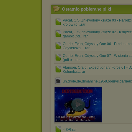
Ostatnio pobierane pliki
Pacat, C.S; Zniewolony książę 03 - Narodz
królów (p....rar
Pacat, C.S; Zniewolony książę 02 - Książęc
gambit (pd....rar
Currie, Evan; Odyssey One 06 - Przebudze
Odyseusza ....rar
Currie, Evan; Odyssey One 07 - W cieniu z
(pdf e....rar
Alanson, Craig; Expeditionary Force 01 - D
Kolumba....rar
un.drôle.de.dimanche.1958.bourvil.darrieu
Un Drôle de dimanche (1958)
Obsada: Bourvil, Danielle ...
4-OR.rar