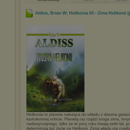
Aldiss, Brian W; Helikonia 03 - Zima Helikonii 
Helikonia to planeta należąca do układu z dwoma gwiazd
karkołomnej orbicie. Planetą raz rządzi sroga zima, inny
nadzwyczajnego, tylko że te pory roku trwają setki lat, p
determinują też życie na Helikonii. Zimą włada nią cywil