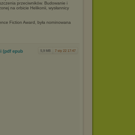
szczenia przeciwników. Budowanie i
onej na orbicie Helikonii, wysłannicy
ience Fiction Award, była nominowana
i (
pdf epub
5,9 MB
7 sty 22 17:47