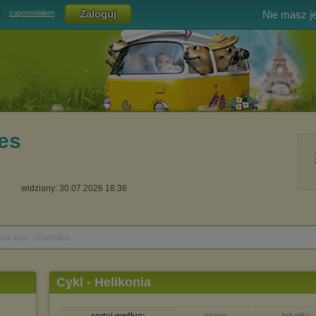
Nie masz j
zapomniałem
es
widziany: 30.07.2026 18:36
 na tym chomiku
Cykl - Helikonia
sortuj według:
nazwa
typ pliku