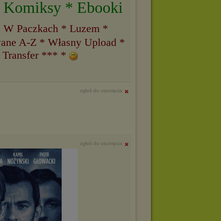
* Komiksy * Ebooki
* W Paczkach * Luzem *
ane A-Z * Własny Upload *
 Transfer *** *
zgłoś do usunięcia
zgłoś do usunięcia