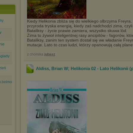
iny
Kiedy Helikonia zbliża się do wielkiego olbrzyma Freyra,
przyroda tryska energią, kiedy zaś nadchodzi zima, czyli
Bataliksy - życie prawie zamiera, wszystko skuwa lód.
y
Zima to żywioł inteligentnej rasy ancipitów - fagorów, któ
Bataliksy, zanim ten system dostał się we władanie Freyr
nie
mutacje. Lato to czas ludzi, którzy opanowują całą planet
z chomika
jubasz
agłady
zień
Aldiss, Brian W; Helikonia 02 - Lato Helikonii (
x.belmondo.dv....mkv