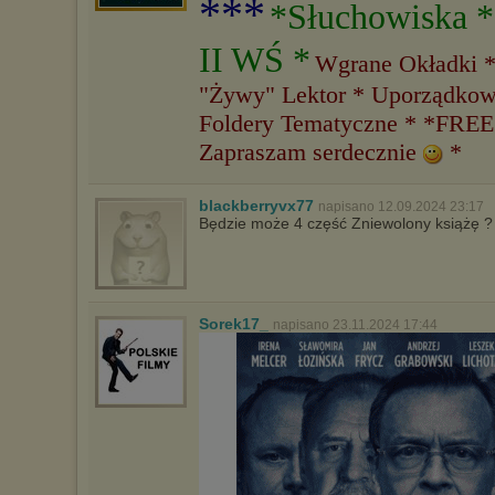
***
*Słuchowiska 
II WŚ *
Wgrane Okładki 
"Żywy" Lektor * Uporządkow
Foldery Tematyczne * *FREE
Zapraszam serdecznie
*
blackberryvx77
napisano 12.09.2024 23:17
Będzie może 4 część Zniewolony książę ?
Sorek17_
napisano 23.11.2024 17:44