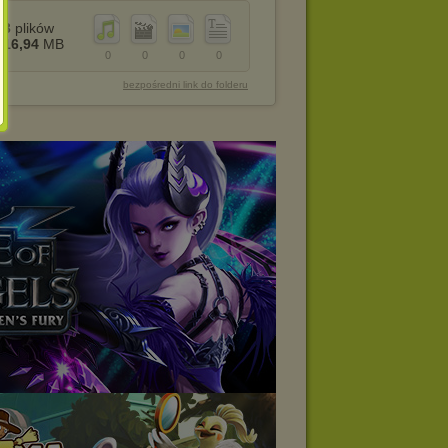
3
plików
16,94
MB
0
0
0
0
bezpośredni link do folderu