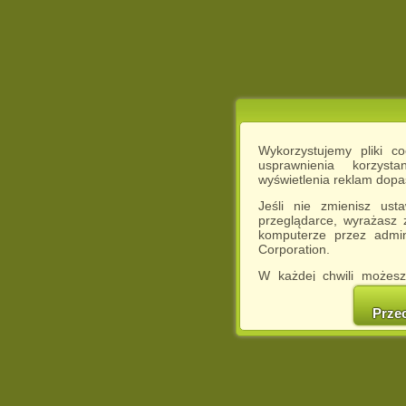
Wykorzystujemy pliki c
usprawnienia korzyst
wyświetlenia reklam dop
Jeśli nie zmienisz ust
przeglądarce, wyrażasz
komputerze przez admin
Corporation.
W każdej chwili możesz
cookies w swojej przeglą
w naszej Pol
Prze
http://chomikuj.pl/Polity
Jednocześnie informuje
może spowodować ogr
Chomikuj.pl.
W przypadku braku twojej