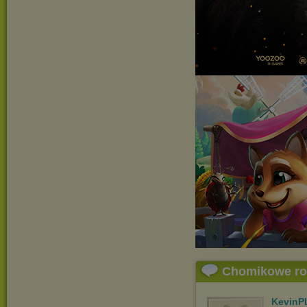
Chomikowe r
KevinP