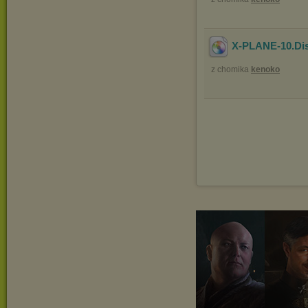
X-PLANE-10.Di
z chomika
kenoko