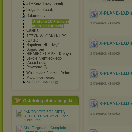
aTVBe(Zdrowy kanał)
bieganie e-book
X-PLANE-10.Di
Dokumenty
X-plane 10 + patch i
z chomika
kenoko
instrukcja (crack)
Galeria
JEZYK WLOSKI KURS
AUDIO
X-PLANE-10.Di
Napoleon Hill - Myśl i
Bogać Się
z chomika
kenoko
NIEMIECKI MP3 - Kursy i
Lekcje Niemieckiego
(Audiobooki)
Prywatne
Walkiewicz Jacek - Pełna
X-PLANE-10.Di
MOC możliwości
zachomikowane
z chomika
kenoko
Ostatnio pobierane pliki
X-PLANE-10.Di
JAK TO JEST Z TĄ DIETĄ
z chomika
kenoko
KETO I TŁUSZCZAMI - Jacek
Safut....mp3
Matt Fitzgerald - Complete