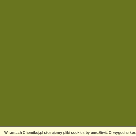
W ramach Chomikuj.pl stosujemy pliki cookies by umożliwić Ci wygodne korz