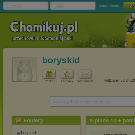
Chomik
Hasło
zapomniałem
boryskid
widziany: 30.04.2
Prezent
Ulubiony
Wiadomość
Szukaj plików na tym chomiku
Foldery
X-plane 10 + patch
boryskid
sortuj według: