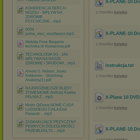
Triathlon Book.pdf
X-PLANE-10.Di
KOHERENCJA SERCA I
z chomika
kenoko
MÓZGU - WPŁYW NA
ZDROWIE
PSYCHICZNE....mp3
0004
X-PLANE-10.Di
pelna_moc_mozliwosci.mp3
Metoda Pose Bieganie
z chomika
kenoko
technika dr Romanova.pdf
TECHNOLOGIA 5G - JAK
WPŁYWA NA NASZE
ZDROWIE I ŚRODOWI....mp3
instrukcja
.txt
Arnold G. Nelson, Jouko
Kokkonen - Stretching
z chomika
kenoko
Anatomy(1).pdf
NAJGROŹNIEJSZE BŁĘDY
ŻYWIENIOWE Andrzej Kawka
X-Plane 10 DVD 
PEŁNIA Z....mp3
Mistrz QiDong NOWE CUDA
z chomika
kenoko
LUDZKIEGO CIAŁA Emil
Piasecki ....mp3
ZASKAKUJĄCE PRZYCZYNY
PEWNYCH DOLEGLIWOŚCI
X-PLANE-10.Di
PRZEWLEKŁYC....mp3
z chomika
kenoko