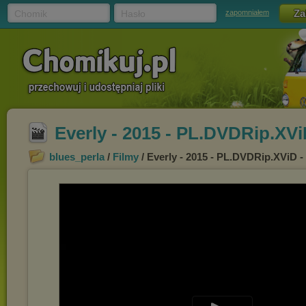
Chomik
Hasło
zapomniałem
Everly - 2015 - PL.DVDRip.XV
blues_perla
/
Filmy
/ Everly - 2015 - PL.DVDRip.XViD 