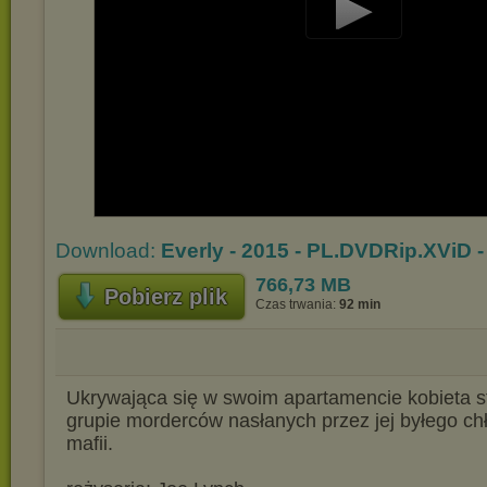
Play
Video
Download:
Everly - 2015 - PL.DVDRip.XViD 
766,73 MB
Pobierz plik
Czas trwania:
92 min
Ukrywająca się w swoim apartamencie kobieta st
grupie morderców nasłanych przez jej byłego ch
mafii.