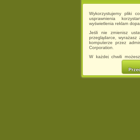
Wykorzystujemy pliki c
usprawnienia korzyst
wyświetlenia reklam dop
Jeśli nie zmienisz ust
przeglądarce, wyrażasz
komputerze przez admin
Corporation.
W każdej chwili możesz
cookies w swojej przeglą
w naszej Pol
Prze
http://chomikuj.pl/Polity
Jednocześnie informuje
może spowodować ogr
Chomikuj.pl.
W przypadku braku twojej
prosimy o opuszczenie se
Wykorzystanie plików c
(dostosowanie reklam do
działań marketingowych).
Wyrażenie sprzeciwu spo
będzie dopasowana do Tw