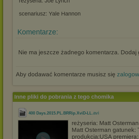
reżyseria: Joe Lynch
scenariusz: Yale Hannon
Komentarze:
Nie ma jeszcze żadnego komentarza. Dodaj g
Aby dodawać komentarze musisz się
zalogo
Inne pliki do pobrania z tego chomika
.avi
400 Days.2015.PL.BRRip.XviD-LL
reżyseria: Matt Osterman
Matt Osterman gatunek: Th
produkcja:USA premiera: