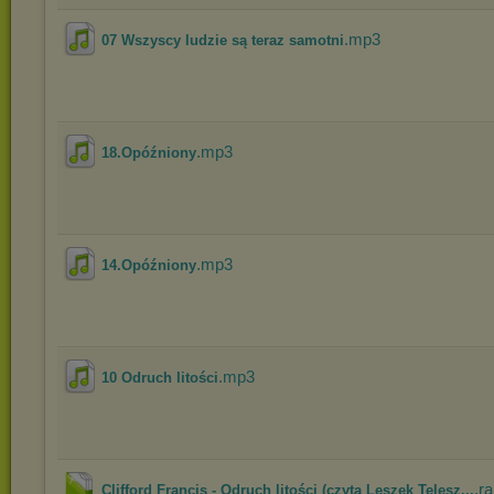
.mp3
07 Wszyscy ludzie są teraz samotni
.mp3
18.Opóźniony
.mp3
14.Opóźniony
.mp3
10 Odruch litości
.ra
Clifford Francis - Odruch litości (czyta Leszek Telesz...