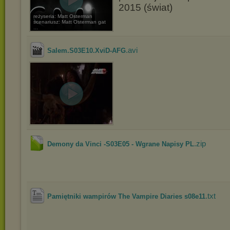
2015 (świat)
reżyseria: Matt Osterman
scenariusz: Matt Osterman gat
...
.avi
Salem.S03E10.XviD-AFG
.zip
Demony da Vinci -S03E05 - Wgrane Napisy PL
.txt
Pamiętniki wampirów The Vampire Diaries s08e11