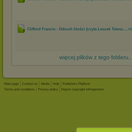
.ra
Clifford Francis - Odruch litości (czyta Leszek Telesz...
więcej plików z tego folderu..
Main page
Contact us
Media
Help
Publishers Platform
Terms and conditions
Privacy policy
Report copyright infringement