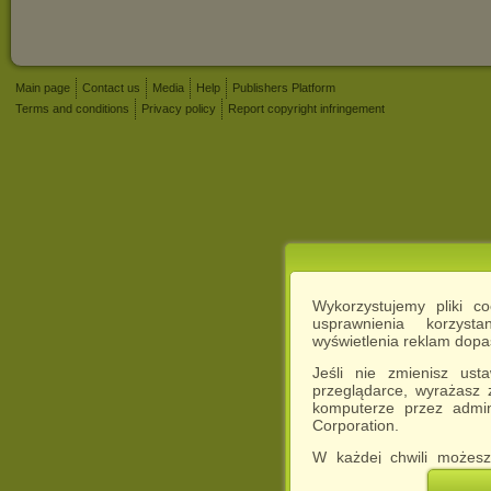
Main page
Contact us
Media
Help
Publishers Platform
Terms and conditions
Privacy policy
Report copyright infringement
Wykorzystujemy pliki c
usprawnienia korzyst
wyświetlenia reklam dop
Jeśli nie zmienisz ust
przeglądarce, wyrażasz
komputerze przez admin
Corporation.
W każdej chwili możesz
cookies w swojej przeglą