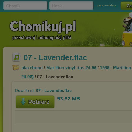
Chomik
Hasło
zapomniałem
07 - Lavender.flac
blazebond
/
Marillion vinyl rips 24-96
/
1988 - Marillio
24-96)
/ 07 - Lavender.flac
Download:
07 - Lavender.flac
53,82 MB
Pobierz