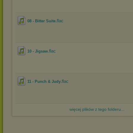
.flac
08 - Bitter Suite
.flac
10 - Jigsaw
.flac
11 - Punch & Judy
więcej plików z tego folderu...