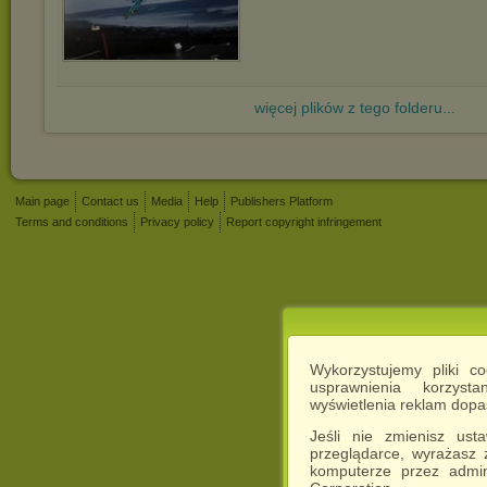
więcej plików z tego folderu...
Main page
Contact us
Media
Help
Publishers Platform
Terms and conditions
Privacy policy
Report copyright infringement
Wykorzystujemy pliki c
usprawnienia korzyst
wyświetlenia reklam dop
Jeśli nie zmienisz ust
przeglądarce, wyrażasz
komputerze przez admin