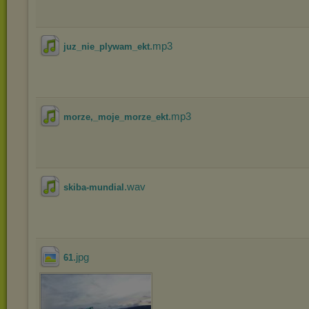
.mp3
juz_nie_plywam_ekt
.mp3
morze,_moje_morze_ekt
.wav
skiba-mundial
.jpg
61