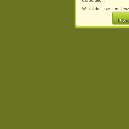
Corporation.
W każdej chwili możesz
cookies w swojej przeglą
w naszej Pol
Prze
http://chomikuj.pl/Polity
Jednocześnie informuje
może spowodować ogr
Chomikuj.pl.
W przypadku braku twojej
prosimy o opuszczenie se
Wykorzystanie plików c
(dostosowanie reklam do
działań marketingowych).
Wyrażenie sprzeciwu spo
będzie dopasowana do Tw
wyświetlona przypadkowo
Istnieje możliwość zmian
sposób uniemożliwiając
urządzeniu końcowym. M
dokonując odpowiednich
internetowej.
Pełną informację na 
http://chomikuj.pl/Polity