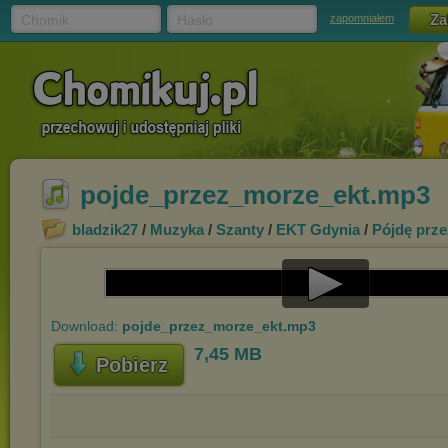
Chomik
Hasło
zapomniałem
pojde_przez_morze_ekt.mp3
bladzik27
/
Muzyka
/
Szanty
/
EKT Gdynia
/
Pójdę prz
Play
Download:
pojde_przez_morze_ekt.mp3
Video
7,45 MB
Pobierz