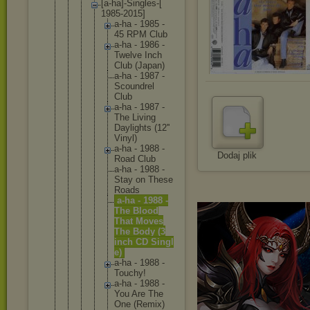
[a-ha]-S
ingles-[
1985-201
5]
a-ha - 1985 -
45 RPM Club
a-ha - 1986 -
Twelv
e Inch
Club (Japa
n)
a-ha - 1987 -
Scoun
drel
Club
a-ha - 1987 -
The Livin
g
Dayli
ghts (12''
Vinyl
)
a-ha - 1988 -
Dodaj plik
Road Club
a-ha - 1988 -
Stay on These
Roads
a-ha - 1988 -
The Blood
That Moves
The Body (3
inch CD Singl
e)
a-ha - 1988 -
Touch
y!
a-ha - 1988 -
You Are The
One (Remi
x)