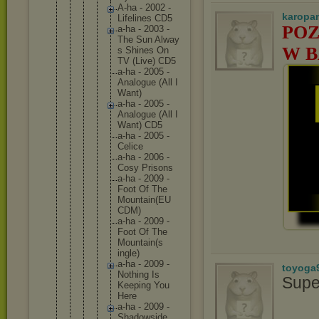
A-ha - 2002 -
karopa
Lifel
ines CD5
POZ
a-ha - 2003 -
The Sun Alway
W B
s Shine
s On
TV (Live
) CD5
a-ha - 2005 -
Analo
gue (All I
Want)
a-ha - 2005 -
Analo
gue (All I
Want) CD5
a-ha - 2005 -
Celic
e
a-ha - 2006 -
Cosy Priso
ns
a-ha - 2009 -
Foot Of The
Mount
ain(E
U
CDM)
a-ha - 2009 -
Foot Of The
Mount
ain(s
ingle
)
a-ha - 2009 -
toyoga
Nothi
ng Is
Supe
Keepi
ng You
Here
a-ha - 2009 -
Shado
wside