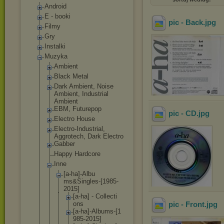
Android
E - booki
pic - Back
.jpg
Filmy
Gry
Instalki
Muzyka
Ambient
Black Metal
Dark Ambient, Noise
Ambient, Industrial
Ambient
EBM, Futurepop
pic - CD
.jpg
Electro House
Electro-Indust
rial,
Aggrotech, Dark Electro
Gabber
Happy Hardcore
Inne
[a-ha]-Albu
ms&Singles-
[1985-
2015]
[a-ha] - Collecti
ons
pic - Front
.jpg
[a-ha]-A
lbums-[1
985-2015
]