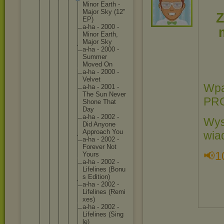
Minor Earth -
Major Sky (12''
Z
EP)
a-ha - 2000 -
Minor Earth
,
Major Sky
a-ha - 2000 -
Summe
r
Moved On
a-ha - 2000 -
Velve
t
Wpa
a-ha - 2001 -
The Sun Never
PR
Shone That
Day
a-ha - 2002 -
Wys
Did Anyon
e
Appro
ach You
wia
a-ha - 2002 -
Forev
er Not
📢1
Yours
a-ha - 2002 -
Lifel
ines (Bonu
s Editi
on)
a-ha - 2002 -
Lifel
ines (Remi
xes)
a-ha - 2002 -
Lifel
ines (Sing
le)