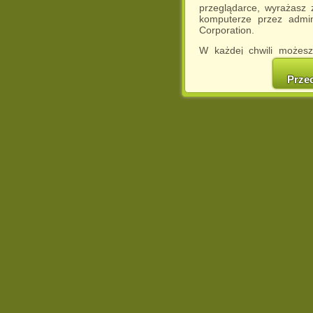
przeglądarce, wyrażasz
komputerze przez admin
Corporation.
W każdej chwili możesz
cookies w swojej przeglą
w naszej Pol
Prze
http://chomikuj.pl/Polity
Jednocześnie informuje
może spowodować ogr
Chomikuj.pl.
W przypadku braku twojej
prosimy o opuszczenie se
Wykorzystanie plików c
(dostosowanie reklam do
działań marketingowych).
Wyrażenie sprzeciwu spo
będzie dopasowana do Tw
wyświetlona przypadkowo
Istnieje możliwość zmian
sposób uniemożliwiając
urządzeniu końcowym. M
dokonując odpowiednich
internetowej.