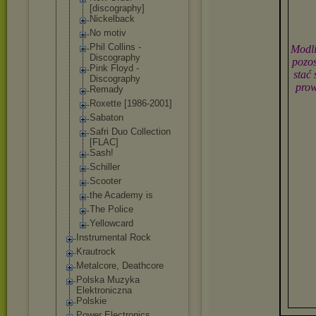
[discograph
y]
Nickelback
No motiv
Phil Collins -
Modli
Discography
pozos
Pink Floyd -
stać
Discography
prow
Remady
Roxette [1986-2001]
Sabaton
Safri Duo Collection
[FLAC]
Sash!
Schiller
Scooter
the Academy is
The Police
Yellowcard
Instrumental Rock
Krautrock
Metalcore, Deathcore
Polska Muzyka
Elektroniczna
Polskie
Power Electronics,