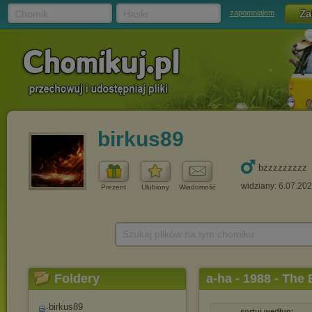
Chomik
Hasło
zapomniałem
birkus89
bzzzzzzzzz
widziany: 6.07.20
Prezent
Ulubiony
Wiadomość
Szukaj plików na tym chomiku
Foldery
a-ha - 1988 - The
birkus89
sortuj według: