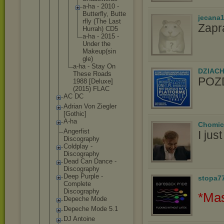
a-ha - 2010 -
Butte
rfly, Butte
jecana
rfly (The Last
Zapr
Hurra
h) CD5
a-ha - 2015 -
Under the
Makeu
p(sin
gle)
a-ha - Stay On
DZIAC
These Roads
POZD
1988 [Deluxe]
(2015) FLAC
AC DC
Adrian Von Ziegler
[Gothic]
A-ha
Chomic
Angerfist
I ju
Discography
Coldplay -
Discography
Dead Can Dance -
Discography
Deep Purple -
stopa7
Complete
Discography
*Mas
Depeche Mode
Depeche Mode 5.1
DJ Antoine