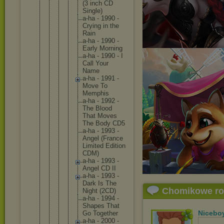
(3 inch CD
Singl
e)
a-ha - 1990 -
Cryin
g in the
Rain
a-ha - 1990 -
Early Morni
ng
a-ha - 1990 - I
Call Your
Name
a-ha - 1991 -
Move To
Memph
is
a-ha - 1992 -
The Blood
That Moves
The Body CD5
a-ha - 1993 -
Angel (Fran
ce
Limit
ed Editi
on
CDM)
a-ha - 1993 -
Angel CD II
a-ha - 1993 -
Dark Is The
Chomikowe r
Night (2CD)
a-ha - 1994 -
Shape
s That
Nicebo
Go Toget
her
a-ha - 2000 -