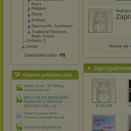
Noise
Religijne
Najlep
Różne
Zapr
Schranz
Spacesynth, Synthwave
Traditional Electronic,
Berlin School
Osobiste
Musisz się
Seriale
Pokazuj foldery i treści
Zaprzyjaźnion
Ostatnio pobierane pliki
Solarz Jacek - SS Wiking
(monografia).rar
MIECZYSŁAW SIEMIEŃSKI -
ROZMOWY Z ERICHEM
Endriu00
A
KOCHEM. Prób....zip
Gilbert Gustave Mark -
Dziennik norymberski.pdf
Narodowy Socjalizm.rar