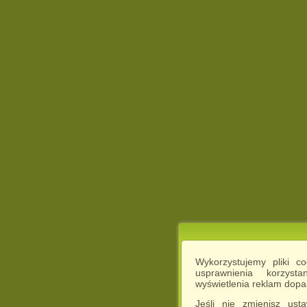
Wykorzystujemy pliki c
usprawnienia korzyst
wyświetlenia reklam dop
Jeśli nie zmienisz ust