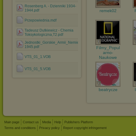
Rosenberg A. - Dzienniki 1934-
remek02
1944.pdf
Przepowiednia.mdf
Tadeusz Dutkiewicz - Chemia
Toksykologiczna,T2.pdf
Jednostki_Gorskie_Armii_Nemieckej_1933-
1945.pdf
Filmy_Popul
arno-
VTS_01_1.VOB
Naukowe
VTS_01_5.VOB
beatrycze
Main page
Contact us
Media
Help
Publishers Platform
Terms and conditions
Privacy policy
Report copyright infringement