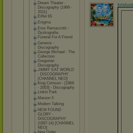
Dream Theater -
krisluc
Discography (1989 -
2011)
Eiffel 65
Enigma
Eros Ramazzotti -
Dyskografia
Funeral For A Friend
Genesis -
Discography
George Michael - The
Collection
Gregorian
Discography
JIMMY EAT WORLD
- DISCOGRAPHY
[CHANNEL NEO]
King Crimson - [1969
- 2003] - Discography
Linkin Park
Maroon 5
Modern Talking
NEW FOUND
GLORY -
DISCOGRAPHY
(1997-14) [CHANNEL
NEO]
New Order