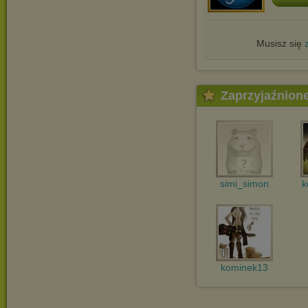
Musisz się
Zaprzyjaźnion
simi_simon
k
kominek13