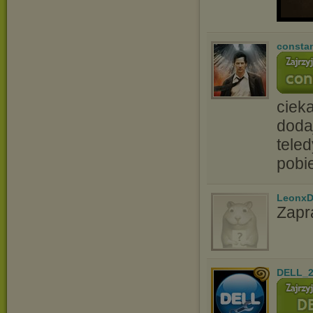
consta
ciek
doda
tele
pobi
LeonxD
Zapr
DELL_2