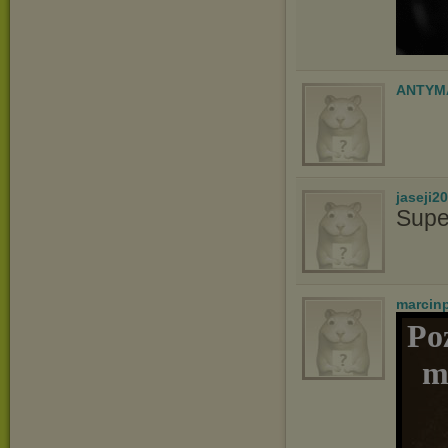
ANTYM
jaseji2
Supe
marcin
Po
m