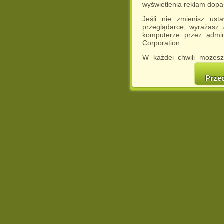
wyświetlenia reklam dop
Jeśli nie zmienisz ust
przeglądarce, wyrażasz
komputerze przez admin
Corporation.
W każdej chwili możesz
cookies w swojej przeglą
w naszej Pol
Prze
http://chomikuj.pl/Polity
Jednocześnie informuje
może spowodować ogr
Chomikuj.pl.
W przypadku braku twojej
prosimy o opuszczenie se
Wykorzystanie plików c
(dostosowanie reklam do
działań marketingowych).
Wyrażenie sprzeciwu spo
będzie dopasowana do Tw
wyświetlona przypadkowo
Istnieje możliwość zmian
sposób uniemożliwiając