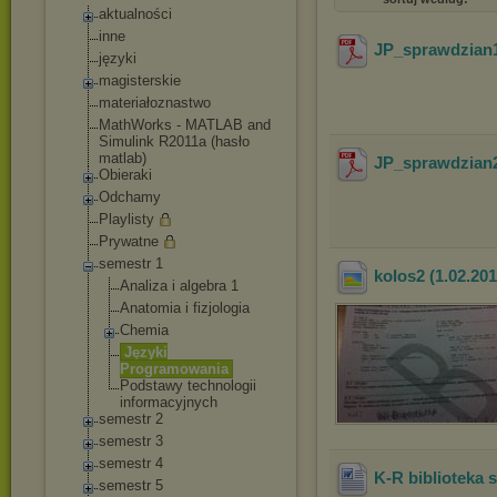
aktualności
inne
JP_sprawdzian
języki
magisterskie
materiałoznastwo
MathWorks - MATLAB and
Simulink R2011a (hasło
matlab)
JP_sprawdzian
Obieraki
Odchamy
Playlisty
Prywatne
semestr 1
kolos2 (1.02.201
Analiza i algebra 1
Anatomia i fizjologia
Chemia
Języki
Programowania
Podstawy technologii
informacyjnych
semestr 2
semestr 3
semestr 4
K-R biblioteka 
semestr 5