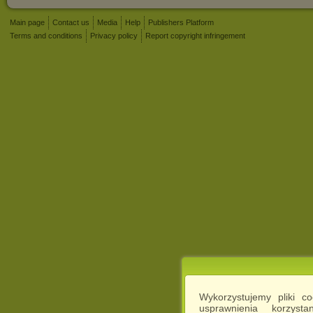
Main page
Contact us
Media
Help
Publishers Platform
Terms and conditions
Privacy policy
Report copyright infringement
Wykorzystujemy pliki c
usprawnienia korzyst