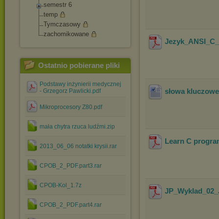
semestr 6
temp
Tymczasowy
zachomikowane
Jezyk_ANSI_C_-
Ostatnio pobierane pliki
Podstawy inżynierii medycznej
słowa kluczowe
- Grzegorz Pawlicki.pdf
Mikroprocesory Z80.pdf
mała chytra rzuca ludźmi.zip
Learn C progra
2013_06_06 notatki krysii.rar
CPOB_2_PDF.part3.rar
CPOB-Kol_1.7z
JP_Wyklad_02_
CPOB_2_PDF.part4.rar