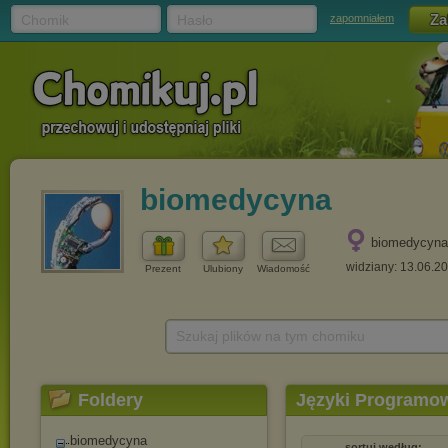
Chomik
Hasło
zapomniałem
biomedycyna
biomedycyna
widziany: 13.06.2
Prezent
Ulubiony
Wiadomość
Szukaj plików na tym chomiku
Foldery
Języki Programo
biomedycyna
sortuj według: