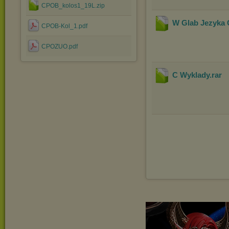
CPOB_kolos1_19L.zip
W Glab Jezyka 
CPOB-Kol_1.pdf
CPOZUO.pdf
C Wyklady
.rar