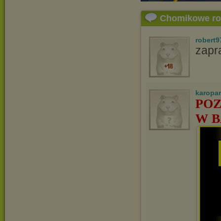
Chomikowe r
robert9
zapr
karopa
POZ
W B