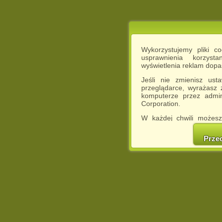
Wykorzystujemy pliki c
usprawnienia korzyst
wyświetlenia reklam dop
Jeśli nie zmienisz ust
przeglądarce, wyrażasz
komputerze przez admin
Corporation.
W każdej chwili możesz
cookies w swojej przeglą
w naszej Pol
Prze
http://chomikuj.pl/Polity
Jednocześnie informuje
może spowodować ogr
Chomikuj.pl.
W przypadku braku twojej
prosimy o opuszczenie se
Wykorzystanie plików c
(dostosowanie reklam do