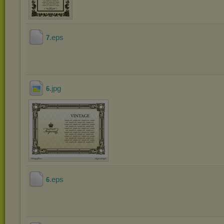
.eps
7
.jpg
6
.eps
6