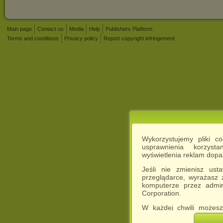
Main page
Contact us
Media
Help
Publishers Platform
Terms and conditions
Privacy policy
Report copyright infringement
Wykorzystujemy pliki c
usprawnienia korzyst
wyświetlenia reklam dop
Jeśli nie zmienisz ust
przeglądarce, wyrażasz
komputerze przez admin
Corporation.
W każdej chwili możesz
cookies w swojej przeglą