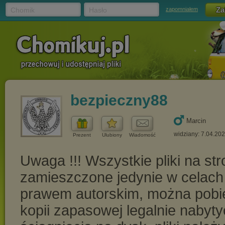
Chomik
Hasło
zapomniałem
bezpieczny88
Marcin
widziany: 7.04.20
Prezent
Ulubiony
Wiadomość