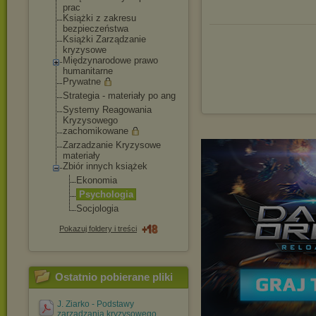
prac
Książki z zakresu
bezpieczeństwa
Książki Zarządzanie
kryzysowe
Międzynarodowe prawo
humanitarne
Prywatne
Strategia - materiały po ang
Systemy Reagowania
Kryzysowego
zachomikowane
Zarzadzanie Kryzysowe
materiały
Zbiór innych książek
Ekonomia
Psychologia
Socjologia
Pokazuj foldery i treści
Ostatnio pobierane pliki
J. Ziarko - Podstawy
zarządzania kryzysowego.