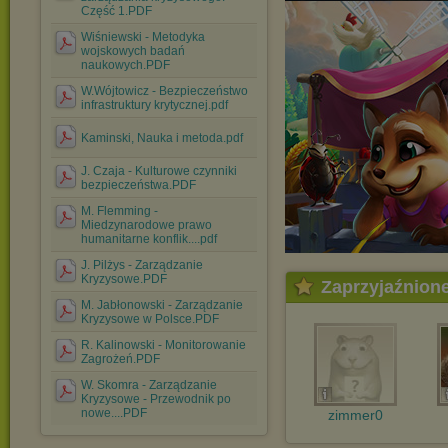
Część 1.PDF
Wiśniewski - Metodyka
wojskowych badań
naukowych.PDF
W.Wójtowicz - Bezpieczeństwo
infrastruktury krytycznej.pdf
Kaminski, Nauka i metoda.pdf
J. Czaja - Kulturowe czynniki
bezpieczeństwa.PDF
M. Flemming -
Miedzynarodowe prawo
humanitarne konflik....pdf
J. Pilżys - Zarządzanie
Kryzysowe.PDF
Zaprzyjaźnion
M. Jabłonowski - Zarządzanie
Kryzysowe w Polsce.PDF
R. Kalinowski - Monitorowanie
Zagrożeń.PDF
W. Skomra - Zarządzanie
Kryzysowe - Przewodnik po
nowe....PDF
zimmer0