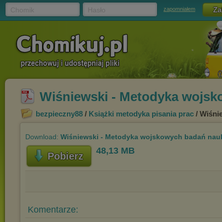
Chomik
Hasło
zapomniałem
Wiśniewski - Metodyka wojs
bezpieczny88
/
Książki metodyka pisania prac
/ Wiśni
Download:
Wiśniewski - Metodyka wojskowych badań na
48,13 MB
Pobierz
Komentarze: