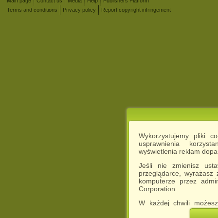
Main page
Contact us
Media
Help
Publishers Platform
Terms and conditions
Privacy policy
Report copyright infringement
Wykorzystujemy pliki c
usprawnienia korzyst
wyświetlenia reklam dop
Jeśli nie zmienisz ust
przeglądarce, wyrażasz
komputerze przez admin
Corporation.
W każdej chwili możesz
cookies w swojej przeglą