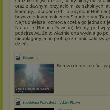
strażakiem (Brian Cox), który nigdy nie straci
oraz z dawnymi przyjaciółmi ze szkolnych la
literatury, Jacobem (Philip Seymour Hoffman)
bezwzględnym maklerem Slaughterym (Barry
Najtrudniejsza rozmowa czeka go jednak z j
Naturelle (Rosario Dawson). Monty, pod wpł
podejrzewa, że to właśnie ona wydała go polic
nieubłagany, a on próbuje zmienić całe swoj
dzień.
.avi
Turysta
Bardzo dobra jakość i w
Bardzo dobra jakość i wgrane
napisy
.avi
Zagubiona Przyszłość - Lektor PL