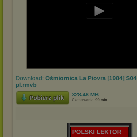
Play
Video
Download:
Ośmiornica La Piovra [1984] S04
pl.rmvb
328,48 MB
Pobierz plik
Czas trwania:
99 min
POLSKI LEKTOR