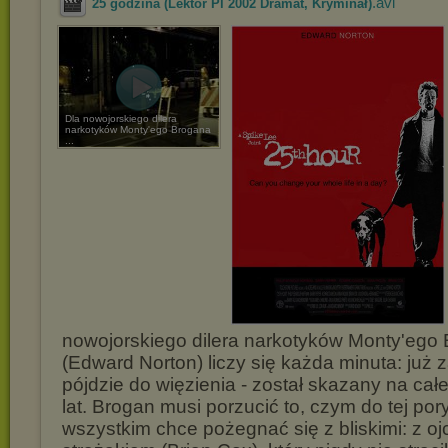
.avi
25 godzina (Lektor Pl 2002 Dramat, Kryminał)
Dla nowojorskiego dilera
narkotyków Monty'ego Brogana
...
nowojorskiego dilera narkotyków Monty'ego
(Edward Norton) liczy się każda minuta: już 
pójdzie do więzienia - został skazany na cał
lat. Brogan musi porzucić to, czym do tej por
wszystkim chce pożegnać się z bliskimi: z o