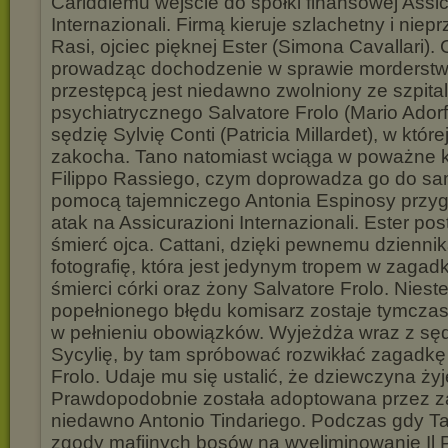
Cariddiemu wejście do spółki finansowej Assic
Internazionali. Firmą kieruje szlachetny i niep
Rasi, ojciec pięknej Ester (Simona Cavallari). 
prowadząc dochodzenie w sprawie morderstw
przestępcą jest niedawno zwolniony ze szpita
psychiatrycznego Salvatore Frolo (Mario Adorf
sędzię Sylvię Conti (Patricia Millardet), w któr
zakocha. Tano natomiast wciąga w poważne k
Filippo Rassiego, czym doprowadza go do sa
pomocą tajemniczego Antonia Espinosy przyg
atak na Assicurazioni Internazionali. Ester p
śmierć ojca. Cattani, dzięki pewnemu dziennik
fotografię, która jest jedynym tropem w zagadk
śmierci córki oraz żony Salvatore Frolo. Niest
popełnionego błędu komisarz zostaje tymcz
w pełnieniu obowiązków. Wyjeżdża wraz z sęd
Sycylię, by tam spróbować rozwikłać zagadkę 
Frolo. Udaje mu się ustalić, że dziewczyna żyj
Prawdopodobnie została adoptowana przez
niedawno Antonio Tindariego. Podczas gdy T
zgody mafijnych bosów na wyeliminowanie Il 