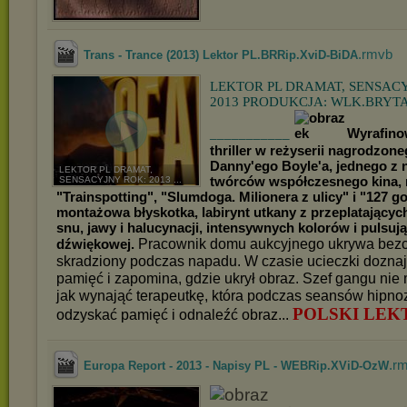
.rmvb
Trans - Trance (2013) Lektor PL.BRRip.XviD-BiDA
LEKTOR PL DRAMAT, SENSAC
2013 PRODUKCJA: WLK.BRYT
Wyrafin
___________
thriller w reżyserii nagrodzo
Danny'ego Boyle'a, jednego z 
LEKTOR PL DRAMAT,
twórców współczesnego kina, 
SENSACYJNY ROK: 2013 ...
"Trainspotting", "Slumdoga. Milionera z ulicy" i "127 
montażowa błyskotka, labirynt utkany z przeplatającyc
snu, jawy i halucynacji, intensywnych kolorów i pulsują
Pracownik domu aukcyjnego ukrywa bezc
dźwiękowej.
skradziony podczas napadu. W czasie ucieczki doznaje
pamięć i zapomina, gdzie ukrył obraz. Szef gangu nie
jak wynająć terapeutkę, która podczas seansów hipn
POLSKI LEK
odzyskać pamięć i odnaleźć obraz...
.r
Europa Report - 2013 - Napisy PL - WEBRip.XViD-OzW