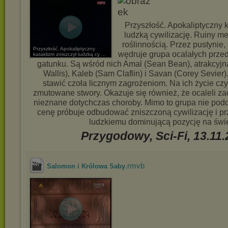
Przyszłość. Apokaliptyczny k
ludzką cywilizację. Ruiny met
roślinnością. Przez pustynie,
Przyszłość. Apokaliptyczny
wędruje grupa ocalałych przed
kataklizm zniszczył ludzką cy ...
gatunku. Są wśród nich Amal (Sean Bean), atrakcyjn
Wallis), Kaleb (Sam Claflin) i Savan (Corey Sevie
stawić czoła licznym zagrożeniom. Na ich życie cz
zmutowane stwory. Okazuje się również, że ocaleli z
nieznane dotychczas choroby. Mimo to grupa nie podd
cenę próbuje odbudować zniszczoną cywilizację i pr
ludzkiemu dominującą pozycję na świe
Przygodowy, Sci-Fi, 13.11
.rmvb
Salomon i Królowa Saby