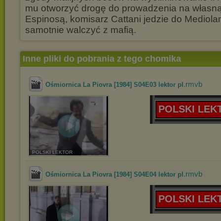
mu otworzyć drogę do prowadzenia na własną
Espinosą, komisarz Cattani jedzie do Mediol
samotnie walczyć z mafią.
Inne pliki do pobrania z tego chomika
.rmvb
Ośmiornica La Piovra [1984] S04E03 lektor pl
POLSKI LEK
POLSKI LEKTOR
.rmvb
Ośmiornica La Piovra [1984] S04E04 lektor pl
POLSKI LEK