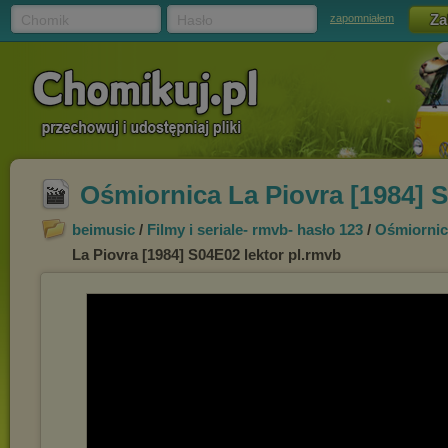
Chomik
Hasło
zapomniałem
Ośmiornica La Piovra [1984] S
beimusic
/
Filmy i seriale- rmvb- hasło 123
/
Ośmiornic
La Piovra [1984] S04E02 lektor pl.rmvb