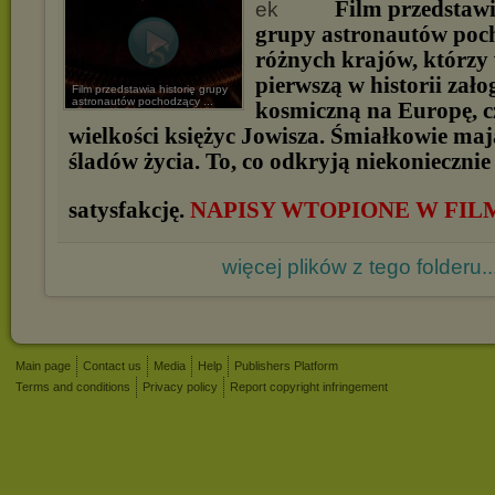
Film przedstawi
grupy astronautów poc
różnych krajów, którzy
pierwszą w historii za
Film przedstawia historię grupy
astronautów pochodzący ...
kosmiczną na Europę, c
wielkości księżyc Jowisza. Śmiałkowie maj
śladów życia. To, co odkryją niekoniecznie
satysfakcję.
NAPISY WTOPIONE W FIL
więcej plików z tego folderu..
Main page
Contact us
Media
Help
Publishers Platform
Terms and conditions
Privacy policy
Report copyright infringement