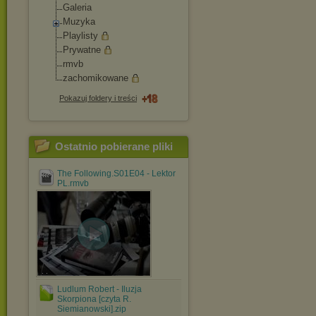
Galeria
Muzyka
Playlisty
Prywatne
rmvb
zachomikowane
Pokazuj foldery i treści
Ostatnio pobierane pliki
The Following.S01E04 - Lektor
PL.rmvb
. .
Ludlum Robert - Iluzja
Skorpiona [czyta R.
Siemianowski].zip