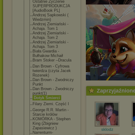
Ostatnie Życzenie
SUPERPRODUKCJA
[AudioBook PL]
Andrzej Sapkowski (
Wiedzmin)
Andrzej Ziemiański -
Achaja. Tom 1
Andrzej Ziemiański -
Achaja. Tom 2
Andrzej Ziemiański -
Achaja. Tom 3
Biała Gwardia -
Bułhakow Michaił
Bram Stoker --Dracula
Dan Brown - Cyfrowa
twierdza (czyta Jacek
Rozenek)
Dan Brown - Zwodniczy
Punkt
Dan Brown - Zwodniczy
Zaprzyjaźnion
punkt(1)
Dotyk Śmierci
Filary Ziemi. Część I
George R.R. Martin -
Starcie królów
KOMÓRKA - Stephen
King (Zbigniew
Zapasiewicz )
sklodz
Narrenturm-