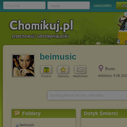
Chomik
Hasło
zapomniałem
beimusic
Bruno
widziany: 9.06.20
Prezent
Ulubiony
Wiadomość
Szukaj plików na tym chomiku
Foldery
Dotyk Śmierci
beimusic