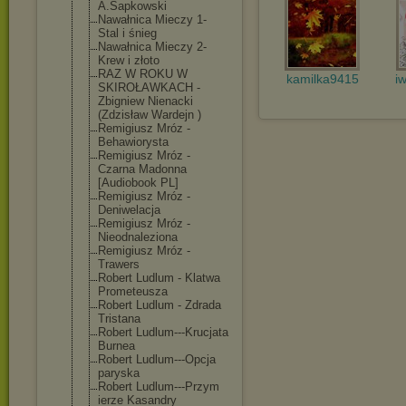
A.Sapkowski
Nawałnica Mieczy 1-
Stal i śnieg
Nawałnica Mieczy 2-
Krew i złoto
RAZ W ROKU W
kamilka9415
i
SKIROŁAWKACH -
Zbigniew Nienacki
(Zdzisław Wardejn )
Remigiusz Mróz -
Behawiorysta
Remigiusz Mróz -
Czarna Madonna
[Audiobook PL]
Remigiusz Mróz -
Deniwelacja
Remigiusz Mróz -
Nieodnaleziona
Remigiusz Mróz -
Trawers
Robert Ludlum - Klatwa
Prometeusza
Robert Ludlum - Zdrada
Tristana
Robert Ludlum---Krucj
ata
Burnea
Robert Ludlum---Opcja
paryska
Robert Ludlum---Przym
ierze Kasandry