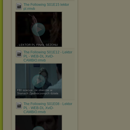
The Following S01E15 lektor
pl.rmvb
. LEKTOR PL FINAŁ SEZONU
The Following S01E12 - Lektor
PL - WEB-DL.XviD-
CAMBiO.rmvb
FBI szacuje, że obecnie w
Stanach Zjednoczonych działa
...
The Following S01E08 - Lektor
PL - WEB-DL.XviD-
CAMBiO.rmvb