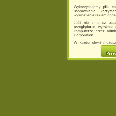
Wykorzystujemy pliki c
usprawnienia korzyst
wyświetlenia reklam dop
Jeśli nie zmienisz ust
przeglądarce, wyrażasz
komputerze przez admin
Corporation.
W każdej chwili możesz
cookies w swojej przeglą
w naszej Pol
Prze
http://chomikuj.pl/Polity
Jednocześnie informuje
może spowodować ogr
Chomikuj.pl.
W przypadku braku twojej
prosimy o opuszczenie se
Wykorzystanie plików c
(dostosowanie reklam do
działań marketingowych).
Wyrażenie sprzeciwu spo
będzie dopasowana do Tw
wyświetlona przypadkowo