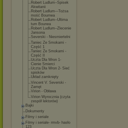
Robert Ludlum--Spisek
Akwitanii
Robert Ludlum---Tożsa
mość Bournea
Robert Ludlum--Ultima
tum Bounea
Robert Ludlum--Zlecen
ie
Jansona
Severski - Niesmiertelni
Taniec Ze Smokami -
Część 1
Taniec Ze Smokami -
Część II
Uczta Dla Wron 1-
Cienie Smierci
Uczta Dla Wron 2- Sieć
spisków
Układ zamknięty
Vincent V. Severski -
Zamęt
Virion - Obława
Virion Wyrocznia (czyta
zespół lektorów)
Bajki
Dokumenty
Filmy i seriale
Filmy i seriale- rmvb- hasło
123