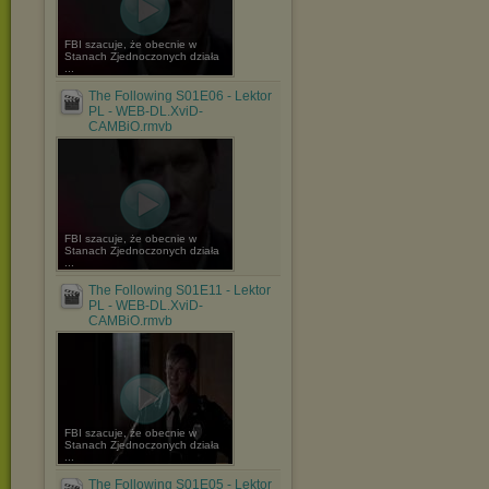
FBI szacuje, że obecnie w
Stanach Zjednoczonych działa
...
The Following S01E06 - Lektor
PL - WEB-DL.XviD-
CAMBiO.rmvb
FBI szacuje, że obecnie w
Stanach Zjednoczonych działa
...
The Following S01E11 - Lektor
PL - WEB-DL.XviD-
CAMBiO.rmvb
FBI szacuje, że obecnie w
Stanach Zjednoczonych działa
...
The Following S01E05 - Lektor