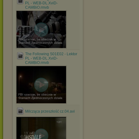
PL - WEB-DL.XviD-
CAMBiO.rmvb
FBI szacuje, że obecnie w
Stanach Zjednoczonych działa
...
The Following S01E02 - Lektor
PL - WEB-DL.XviD-
CAMBiO.rmvb
FBI szacuje, że obecnie w
Stanach Zjednoczonych działa
...
Milcząca przeszłość cz.04.avi