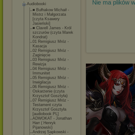
Nie ma plików w
Audiobooki
■ Bułhakow Michaił -
Mistrz i Małgorzata
[czyta Ksawery
Jasieński]
■ Clavell James - Król
szczurów (czyta Marek
Kondrat)
01 Remigiusz Mróz -
Kasacja
02 Remigiusz Mróz -
Zaginięcie
03 Remigiusz Mróz -
Rewizja
04 Remigiusz Mróz -
Immunitet
05 Remigiusz Mróz -
Inwigilacja
06 Remigiusz Mróz -
Oskarżenie (czyta
Krzysztof Gosztyła)
07 Remigiusz Mróz -
Testament czyta
Krzysztof Gosztyła
[audiobook PL]
ADWOKAT - Jonathan
Harr ( Henryk
Pijanowski)
Andrzej Sapkowski -