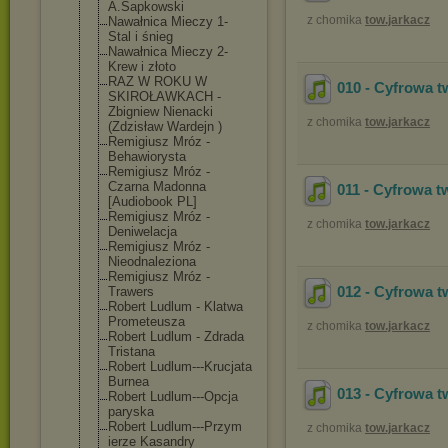
A.Sapkowski
z chomika
tow.jarkacz
Nawałnica Mieczy 1-
Stal i śnieg
Nawałnica Mieczy 2-
Krew i złoto
RAZ W ROKU W
010 - Cyfrowa t
SKIROŁAWKACH -
Zbigniew Nienacki
z chomika
tow.jarkacz
(Zdzisław Wardejn )
Remigiusz Mróz -
Behawiorysta
Remigiusz Mróz -
Czarna Madonna
011 - Cyfrowa t
[Audiobook PL]
Remigiusz Mróz -
z chomika
tow.jarkacz
Deniwelacja
Remigiusz Mróz -
Nieodnaleziona
Remigiusz Mróz -
012 - Cyfrowa t
Trawers
Robert Ludlum - Klatwa
Prometeusza
z chomika
tow.jarkacz
Robert Ludlum - Zdrada
Tristana
Robert Ludlum---Krucj
ata
Burnea
013 - Cyfrowa t
Robert Ludlum---Opcja
paryska
Robert Ludlum---Przym
z chomika
tow.jarkacz
ierze Kasandry