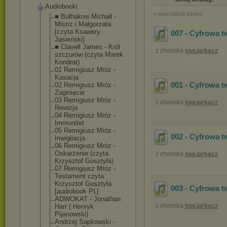
Audiobooki
« poprzednia strona
■ Bułhakow Michaił -
Mistrz i Małgorzata
[czyta Ksawery
007 - Cyfrowa t
Jasieński]
■ Clavell James - Król
z chomika
tow.jarkacz
szczurów (czyta Marek
Kondrat)
01 Remigiusz Mróz -
Kasacja
001 - Cyfrowa t
02 Remigiusz Mróz -
Zaginięcie
03 Remigiusz Mróz -
z chomika
tow.jarkacz
Rewizja
04 Remigiusz Mróz -
Immunitet
05 Remigiusz Mróz -
002 - Cyfrowa t
Inwigilacja
06 Remigiusz Mróz -
Oskarżenie (czyta
z chomika
tow.jarkacz
Krzysztof Gosztyła)
07 Remigiusz Mróz -
Testament czyta
Krzysztof Gosztyła
003 - Cyfrowa t
[audiobook PL]
ADWOKAT - Jonathan
z chomika
tow.jarkacz
Harr ( Henryk
Pijanowski)
Andrzej Sapkowski -