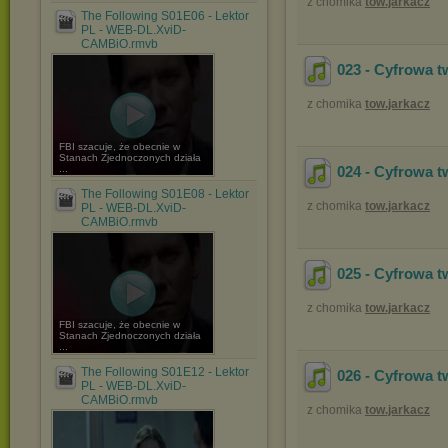
z chomika
tow.jarkacz
The Following S01E06 - Lektor
PL - WEB-DL.XviD-
CAMBiO.rmvb
023 - Cyfrowa t
z chomika
tow.jarkacz
FBI szacuje, że obecnie w
Stanach Zjednoczonych działa
...
024 - Cyfrowa t
The Following S01E08 - Lektor
z chomika
tow.jarkacz
PL - WEB-DL.XviD-
CAMBiO.rmvb
025 - Cyfrowa t
z chomika
tow.jarkacz
FBI szacuje, że obecnie w
Stanach Zjednoczonych działa
...
The Following S01E12 - Lektor
026 - Cyfrowa t
PL - WEB-DL.XviD-
CAMBiO.rmvb
z chomika
tow.jarkacz