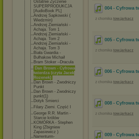
Ostatnie Życzenie
SUPERPRODUKCJA
004 - Cyfrowa t
[AudioBook PL]
Andrzej Sapkowski (
z chomika
tow.jarkacz
Wiedzmin)
Andrzej Ziemiański -
Achaja. Tom 1
Andrzej Ziemiański -
Achaja. Tom 2
005 - Cyfrowa t
Andrzej Ziemiański -
Achaja. Tom 3
z chomika
tow.jarkacz
Biała Gwardia -
Bułhakow Michaił
Bram Stoker --Dracula
Dan Brown - Cyfrowa
006 - Cyfrowa t
twierdza (czyta Jacek
Rozenek)
Dan Brown - Zwodniczy
z chomika
tow.jarkacz
Punkt
Dan Brown - Zwodniczy
punkt(1)
Dotyk Śmierci
008 - Cyfrowa t
Filary Ziemi. Część I
George R.R. Martin -
z chomika
tow.jarkacz
Starcie królów
KOMÓRKA - Stephen
King (Zbigniew
Zapasiewicz )
009 - Cyfrowa t
Narrenturm-