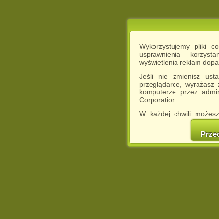
Wykorzystujemy pliki c
usprawnienia korzyst
wyświetlenia reklam dop
Jeśli nie zmienisz ust
przeglądarce, wyrażasz
komputerze przez admin
Corporation.
W każdej chwili możesz
cookies w swojej przeglą
w naszej Pol
Prze
http://chomikuj.pl/Polity
Jednocześnie informuje
może spowodować ogr
Chomikuj.pl.
W przypadku braku twojej
prosimy o opuszczenie se
Wykorzystanie plików c
(dostosowanie reklam do