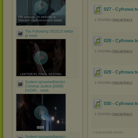
027 - Cyfrowa t
FBI szacuje, że obecnie w
z chomika
tow.jarkacz
Stanach Zjednoczonych działa
...
The Following S01E15 lektor
pl.rmvb
028 - Cyfrowa t
z chomika
tow.jarkacz
029 - Cyfrowa t
. LEKTOR PL FINAŁ SEZONU
System sprawiedliwości -
z chomika
tow.jarkacz
Criminal Justice [2008]
DVDRi....rmvb
030 - Cyfrowa t
z chomika
tow.jarkacz
« poprzednia strona
System sprawiedliwości -