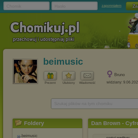
Chomik
Hasło
zapomniałem
beimusic
Bruno
widziany: 9.06.20
Prezent
Ulubiony
Wiadomość
Szukaj plików na tym chomiku
Foldery
Dan Brown - Cyfr
beimusic
sortuj według: