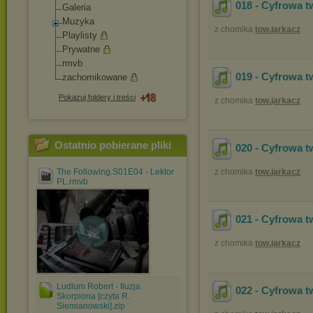
018 - Cyfrowa t
Galeria
Muzyka
z chomika
tow.jarkacz
Playlisty
Prywatne
rmvb
019 - Cyfrowa t
zachomikowane
Pokazuj foldery i treści
z chomika
tow.jarkacz
Ostatnio pobierane pliki
020 - Cyfrowa t
The Following.S01E04 - Lektor
z chomika
tow.jarkacz
PL.rmvb
021 - Cyfrowa t
z chomika
tow.jarkacz
. .
Ludlum Robert - Iluzja
022 - Cyfrowa t
Skorpiona [czyta R.
Siemianowski].zip