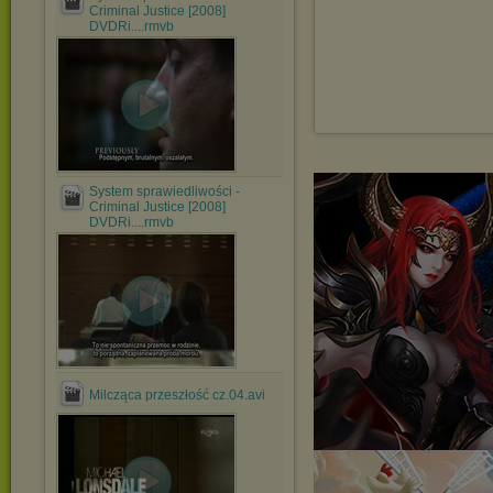
Criminal Justice [2008]
DVDRi....rmvb
System sprawiedliwości -
Criminal Justice [2008]
DVDRi....rmvb
Milcząca przeszłość cz.04.avi