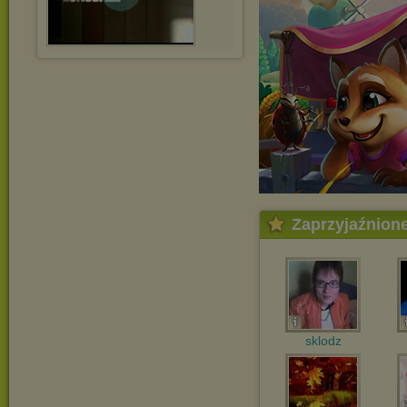
Zaprzyjaźnion
sklodz