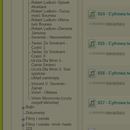
Robert Ludlum--Spisek
Akwitanii
Robert Ludlum---Tożsa
014 - Cyfrowa t
mość Bournea
Robert Ludlum--Ultima
z chomika
tow.jarkacz
tum Bounea
Robert Ludlum--Zlecen
ie
Jansona
Severski - Niesmiertelni
Taniec Ze Smokami -
015 - Cyfrowa t
Część 1
Taniec Ze Smokami -
z chomika
tow.jarkacz
Część II
Uczta Dla Wron 1-
Cienie Smierci
Uczta Dla Wron 2- Sieć
016 - Cyfrowa t
spisków
Układ zamknięty
z chomika
tow.jarkacz
Vincent V. Severski -
Zamęt
Virion - Obława
Virion Wyrocznia (czyta
017 - Cyfrowa t
zespół lektorów)
Bajki
Dokumenty
z chomika
tow.jarkacz
Filmy i seriale
Filmy i seriale- rmvb- hasło
123