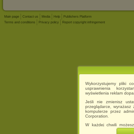
Main page
Contact us
Media
Help
Publishers Platform
Terms and conditions
Privacy policy
Report copyright infringement
Wykorzystujemy pliki c
usprawnienia korzyst
wyświetlenia reklam dop
Jeśli nie zmienisz ust
przeglądarce, wyrażasz
komputerze przez admin
Corporation.
W każdej chwili możesz
cookies w swojej przeglą