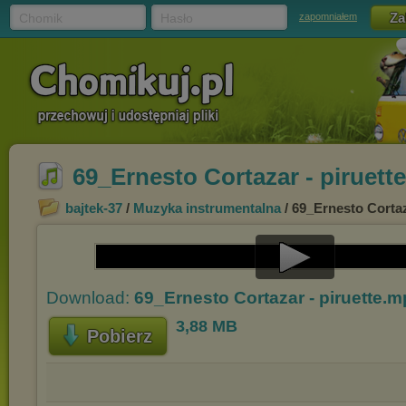
Chomik
Hasło
zapomniałem
69_Ernesto Cortazar - piruett
bajtek-37
/
Muzyka instrumentalna
/ 69_Ernesto Cortaz
Play
Download:
69_Ernesto Cortazar - piruette.
Video
3,88 MB
Pobierz