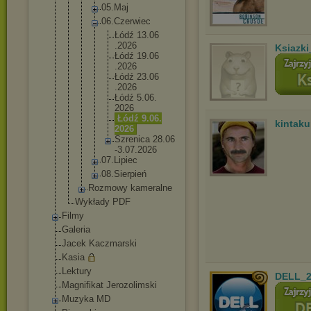
05.Maj
06.Czerw
iec
Łódź 13.06
.2026
Ksiazki
Łódź 19.06
.2026
Łódź 23.06
.2026
Łódź 5.06.
2026
Łódź 9.06.
kintak
2026
Szren
ica 28.06
-3.07
.2026
07.Lipie
c
08.Sierp
ień
Rozmowy kameralne
Wykłady PDF
Filmy
Galeria
Jacek Kaczmarski
Kasia
Lektury
DELL_2
Magnifikat Jerozolimski
Muzyka MD