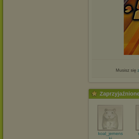
Musisz się
Zaprzyjaźnion
koal_jemens
ki