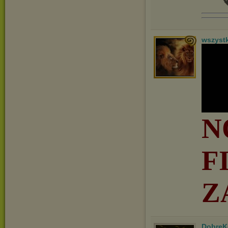

wszyst
N
F
Z
DobreK