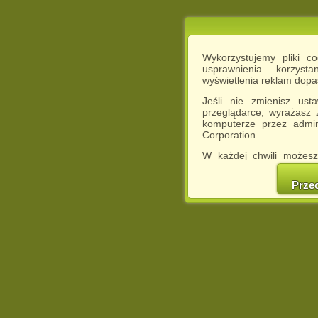
Wykorzystujemy pliki c
usprawnienia korzyst
wyświetlenia reklam dop
Jeśli nie zmienisz ust
przeglądarce, wyrażasz
komputerze przez admin
Corporation.
W każdej chwili możesz
cookies w swojej przeglą
w naszej Pol
Prze
http://chomikuj.pl/Polity
Jednocześnie informuje
może spowodować ogr
Chomikuj.pl.
W przypadku braku twojej
prosimy o opuszczenie se
Wykorzystanie plików c
(dostosowanie reklam do
działań marketingowych).