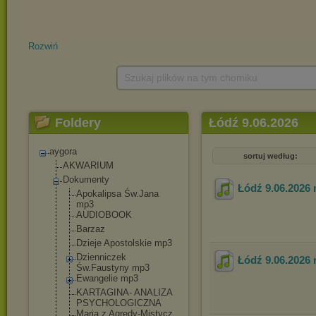
Rozwiń
Szukaj plików na tym chomiku
Foldery
Łódź 9.06.2026
aygora
sortuj według:
AKWARIUM
Dokumenty
Łódź 9.06.2026 
Apokalipsa Św.Jana
mp3
AUDIOBOOK
Barzaz
Dzieje Apostolskie mp3
Dzienniczek
Łódź 9.06.2026 
Św.Faustyny mp3
Ewangelie mp3
KARTAGINA- ANALIZA
PSYCHOLOGICZNA
Maria z Agredy-Mistycz