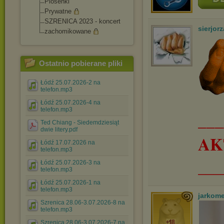
Piosenki
Prywatne
SZRENICA 2023 - koncert
sierjorz
zachomikowane
Ostatnio pobierane pliki
Łódź 25.07.2026-2 na
telefon.mp3
Łódź 25.07.2026-4 na
telefon.mp3
__
Ted Chiang - Siedemdziesiąt
dwie litery.pdf
AK
Łódź 17.07.2026 na
telefon.mp3
___
Łódź 25.07.2026-3 na
telefon.mp3
Łódź 25.07.2026-1 na
telefon.mp3
jarkom
Szrenica 28.06-3.07.2026-8 na
telefon.mp3
Szrenica 28.06-3.07.2026-7 na