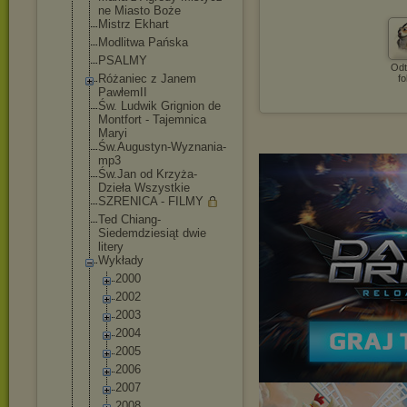
ne Miasto Boże
Mistrz Ekhart
Modlitwa Pańska
PSALMY
Odt
Różaniec z Janem
fo
PawłemII
Św. Ludwik Grignion de
Montfort - Tajemnica
Maryi
Św.Augustyn-Wy
znania-
mp3
Św.Jan od Krzyża-
Dzieła Wszystkie
SZRENICA - FILMY
Ted Chiang-
Siedemdziesiąt dwie
litery
Wykłady
2000
2002
2003
2004
2005
2006
2007
2008