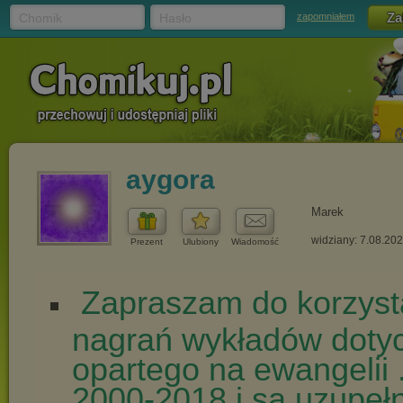
Chomik
Hasło
zapomniałem
aygora
Marek
widziany: 7.08.20
Prezent
Ulubiony
Wiadomość