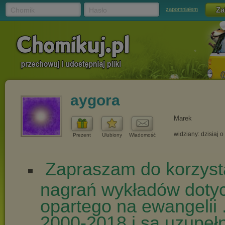
Chomik
Hasło
zapomniałem
aygora
Marek
widziany: dzisiaj o
Prezent
Ulubiony
Wiadomość