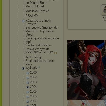
ne Miasto Boże
Mistrz Ekhart
Modlitwa Pańska
PSALMY
Odt
Różaniec z Janem
fo
PawłemII
Św. Ludwik Grignion de
Montfort - Tajemnica
Maryi
Św.Augustyn-Wy
znania-
mp3
Św.Jan od Krzyża-
Dzieła Wszystkie
SZRENICA - FILMY
Ted Chiang-
Siedemdziesiąt dwie
litery
Wykłady
2000
2002
2003
2004
2005
2006
2007
2008