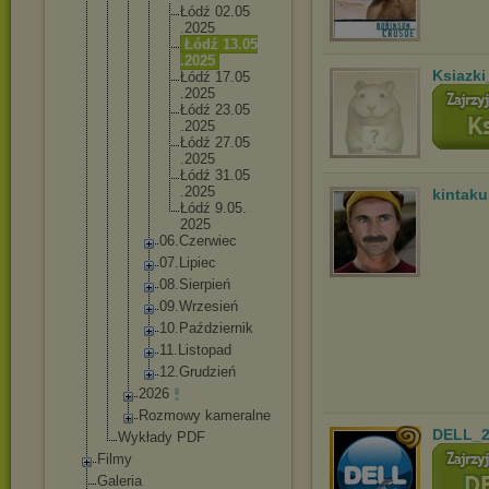
Łódź 02.05
.2025
Łódź 13.05
.2025
Ksiazki
Łódź 17.05
.2025
Łódź 23.05
.2025
Łódź 27.05
.2025
Łódź 31.05
.2025
kintak
Łódź 9.05.
2025
06.Czerw
iec
07.Lipie
c
08.Sierp
ień
09.Wrzes
ień
10.Paźdz
iernik
11.Listo
pad
12.Grudz
ień
2026
Rozmowy kameralne
DELL_2
Wykłady PDF
Filmy
Galeria