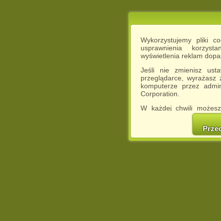
Wykorzystujemy pliki c
usprawnienia korzyst
wyświetlenia reklam dop
Jeśli nie zmienisz ust
przeglądarce, wyrażasz
komputerze przez admin
Corporation.
W każdej chwili możesz
cookies w swojej przeglą
w naszej Pol
Prze
http://chomikuj.pl/Polity
Jednocześnie informuje
może spowodować ogr
Chomikuj.pl.
W przypadku braku twojej
prosimy o opuszczenie se
Wykorzystanie plików c
(dostosowanie reklam do
działań marketingowych).