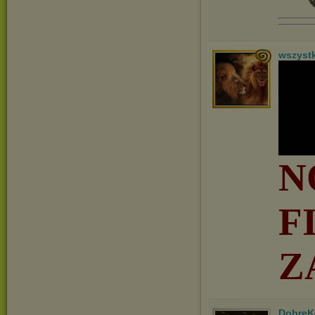

wszyst
N
F
Z
DobreK