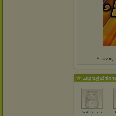
Musisz się
Zaprzyjaźnion
koal_jemens
ki