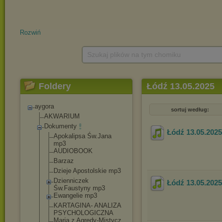
Rozwiń
Szukaj plików na tym chomiku
Foldery
Łódź 13.05.2025
aygora
sortuj według:
AKWARIUM
Dokumenty
Łódź 13.05.2025
Apokalipsa Św.Jana
mp3
AUDIOBOOK
Barzaz
Dzieje Apostolskie mp3
Dzienniczek
Łódź 13.05.2025
Św.Faustyny mp3
Ewangelie mp3
KARTAGINA- ANALIZA
PSYCHOLOGICZNA
Maria z Agredy-Mistycz