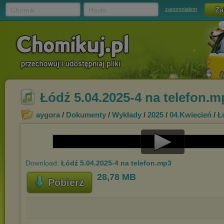
Chomik
Hasło
zapomniałem
Łódź 5.04.2025-4 na telefon.m
aygora
/
Dokumenty
/
Wykłady
/
2025
/
04.Kwiecień
/
Ł
Play
Download:
Łódź 5.04.2025-4 na telefon.mp3
Video
28,78 MB
Pobierz