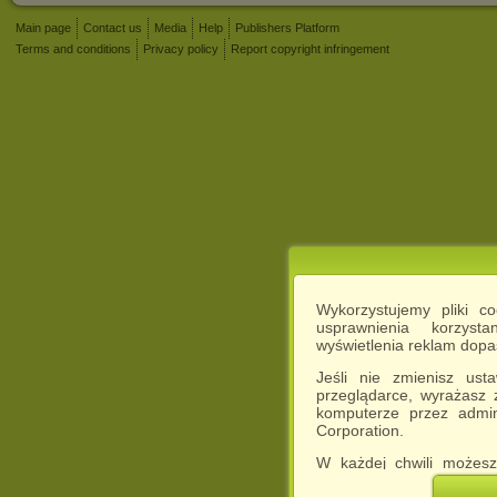
Main page
Contact us
Media
Help
Publishers Platform
Terms and conditions
Privacy policy
Report copyright infringement
Wykorzystujemy pliki c
usprawnienia korzyst
wyświetlenia reklam dop
Jeśli nie zmienisz ust
przeglądarce, wyrażasz
komputerze przez admin
Corporation.
W każdej chwili możesz
cookies w swojej przeglą