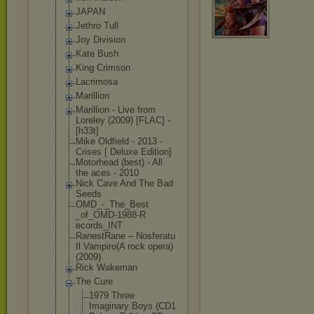
JAPAN
Jethro Tull
Joy Division
Kate Bush
King Crimson
Lacrimosa
Marillion
Marillion - Live from
Loreley (2009) [FLAC] -
[h33t]
Mike Oldfield - 2013 -
Crises [ Deluxe Edition]
Motorhead (best) - All
the aces - 2010
Nick Cave And The Bad
Seeds
OMD_-_The_Best
_of_OMD-1988-R
ecords_INT
RanestRane – Nosferatu
Il Vampiro(A rock opera)
(2009)
Rick Wakeman
The Cure
1979 Three
Imaginary Boys (CD1