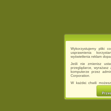
Wykorzystujemy pliki c
usprawnienia korzyst
wyświetlenia reklam dop
Jeśli nie zmienisz ust
przeglądarce, wyrażasz
komputerze przez admin
Corporation.
W każdej chwili możesz
cookies w swojej przeglą
w naszej Pol
Prze
http://chomikuj.pl/Polity
Jednocześnie informuje
może spowodować ogr
Chomikuj.pl.