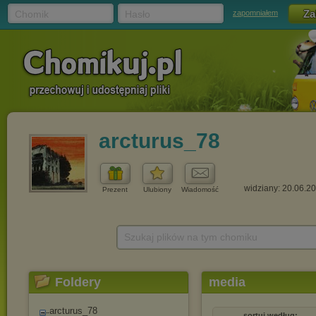
Chomik
Hasło
zapomniałem
arcturus_78
widziany: 20.06.2
Prezent
Ulubiony
Wiadomość
Szukaj plików na tym chomiku
Foldery
media
arcturus_78
sortuj według: