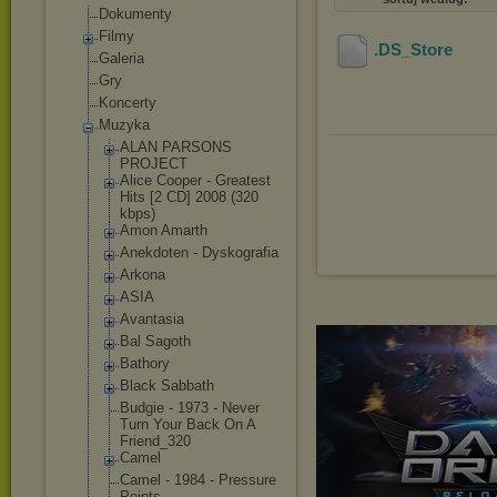
Dokumenty
Filmy
.DS_Store
Galeria
Gry
Koncerty
Muzyka
ALAN PARSONS
PROJECT
Alice Cooper - Greatest
Hits [2 CD] 2008 (320
kbps)
Amon Amarth
Anekdoten - Dyskografia
Arkona
ASIA
Avantasia
Bal Sagoth
Bathory
Black Sabbath
Budgie - 1973 - Never
Turn Your Back On A
Friend_320
Camel
Camel - 1984 - Pressure
Points