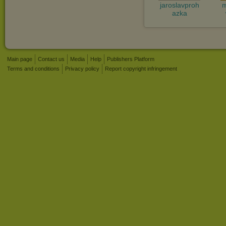
jaroslavproh
m
azka
Main page
Contact us
Media
Help
Publishers Platform
Terms and conditions
Privacy policy
Report copyright infringement