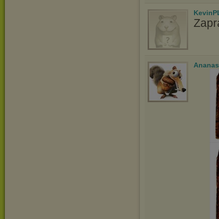
KevinP
Zapr
Ananas