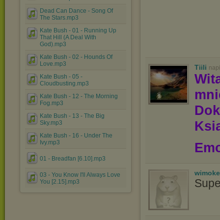
Dead Can Dance - Song Of
The Stars.mp3
Kate Bush - 01 - Running Up
That Hill (A Deal With
God).mp3
Kate Bush - 02 - Hounds Of
Love.mp3
Tiili
nap
Wit
Kate Bush - 05 -
Cloudbusting.mp3
mn
Kate Bush - 12 - The Morning
Fog.mp3
Dok
Kate Bush - 13 - The Big
Ksią
Sky.mp3
Kate Bush - 16 - Under The
Ivy.mp3
Emo
01 - Breadfan [6.10].mp3
wimoke
03 - You Know I'll Always Love
Supe
You [2.15].mp3