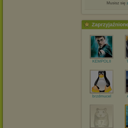
Musisz się
Zaprzyjaźnion
KEMPOLII
brzdmucel