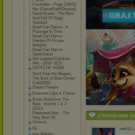
Coverdale - Page [1993)]
flac (GameEndHDmovi
e)
David Bowie - The Rise
And Fall Of Ziggy
Stardust
Dead Can Dance - A
Passage In Time
Dead Can Dance -
Garden Of Arcane
Delights
Dead Can Dance -
Spiritchaser
Def Leppard-Greate
st
Hits - 2010 -2CD
DEPECHE MODE
Don't Fear the Reaper;
The Best of Blue Öyster
Cult(2000)
Dream Theater
Emerson Lake & Palmer
Ennio Morricone The
Best, Volume 1 & 2
(2012)
Fleetwood Mac - The
Chomikowe r
Very Best Of
Genesis
IQ
irek11
n
Iron Maiden