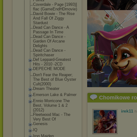
Coverdale - Page [1993)]
flac (GameEndHDmovi
e)
David Bowie - The Rise
And Fall Of Ziggy
Stardust
Dead Can Dance - A
Passage In Time
Dead Can Dance -
Garden Of Arcane
Delights
Dead Can Dance -
Spiritchaser
Def Leppard-Greate
st
Hits - 2010 -2CD
DEPECHE MODE
Don't Fear the Reaper;
The Best of Blue Öyster
Cult(2000)
Dream Theater
Emerson Lake & Palmer
Chomikowe r
Ennio Morricone The
Best, Volume 1 & 2
(2012)
irek11
n
Fleetwood Mac - The
Very Best Of
Genesis
IQ
Iron Maiden