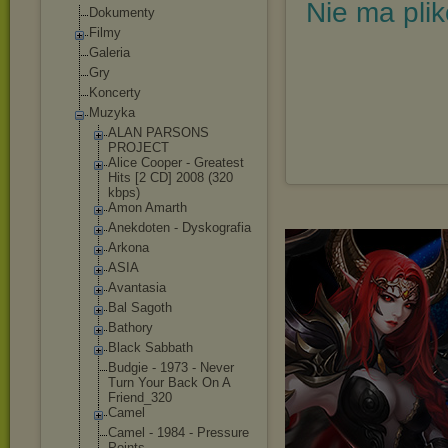
Nie ma pli
Dokumenty
Filmy
Galeria
Gry
Koncerty
Muzyka
ALAN PARSONS
PROJECT
Alice Cooper - Greatest
Hits [2 CD] 2008 (320
kbps)
Amon Amarth
Anekdoten - Dyskografia
Arkona
ASIA
Avantasia
Bal Sagoth
Bathory
Black Sabbath
Budgie - 1973 - Never
Turn Your Back On A
Friend_320
Camel
Camel - 1984 - Pressure
Points