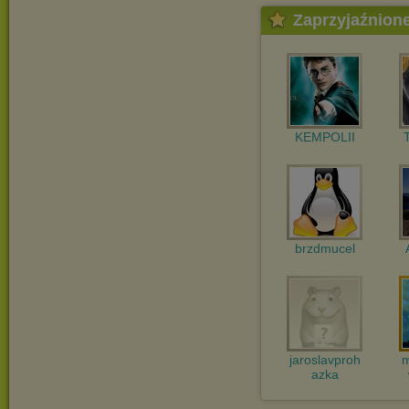
Zaprzyjaźnion
KEMPOLII
brzdmucel
jaroslavproh
m
azka