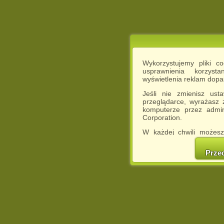
Wykorzystujemy pliki c
usprawnienia korzyst
wyświetlenia reklam dop
Jeśli nie zmienisz ust
przeglądarce, wyrażasz
komputerze przez admin
Corporation.
W każdej chwili możesz
cookies w swojej przeglą
w naszej Pol
Prze
http://chomikuj.pl/Polity
Jednocześnie informuje
może spowodować ogr
Chomikuj.pl.
W przypadku braku twojej
prosimy o opuszczenie se
Wykorzystanie plików c