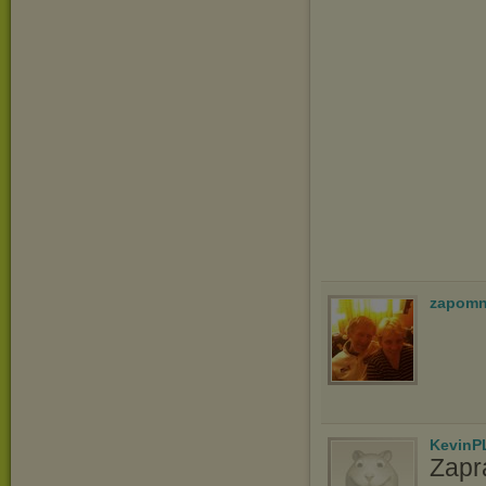
zapomn
KevinP
Zapr