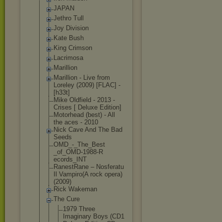
JAPAN
Jethro Tull
Joy Division
Kate Bush
King Crimson
Lacrimosa
Marillion
Marillion - Live from
Loreley (2009) [FLAC] -
[h33t]
Mike Oldfield - 2013 -
Crises [ Deluxe Edition]
Motorhead (best) - All
the aces - 2010
Nick Cave And The Bad
Seeds
OMD_-_The_Best
_of_OMD-1988-R
ecords_INT
RanestRane – Nosferatu
Il Vampiro(A rock opera)
(2009)
Rick Wakeman
The Cure
1979 Three
Imaginary Boys (CD1