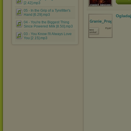
[2.42].mp3
05 - In the Grip of a Tyrefitter's
Hand [6.29].mp3
Ogladaj
04 - You're the Biggest Thing
Since Powered Milk [8.50].mp3
03 - You Know I'll Always Love
You [2.15].mp3