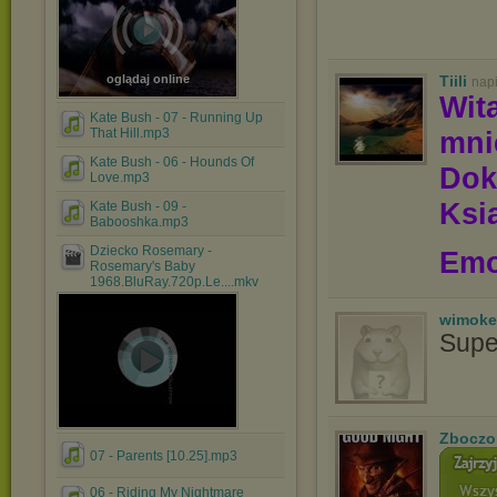
oglądaj online
Tiili
nap
Wit
Kate Bush - 07 - Running Up
That Hill.mp3
mn
Kate Bush - 06 - Hounds Of
Dok
Love.mp3
Ksią
Kate Bush - 09 -
Babooshka.mp3
Dziecko Rosemary -
Emo
Rosemary's Baby
1968.BluRay.720p.Le....mkv
wimoke
Supe
Zboczo
07 - Parents [10.25].mp3
06 - Riding My Nightmare