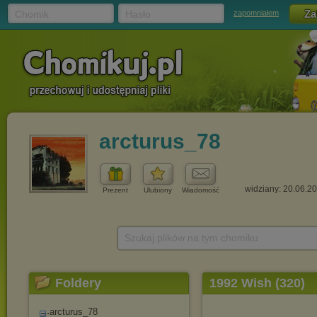
Chomik
Hasło
zapomniałem
arcturus_78
widziany: 20.06.2
Prezent
Ulubiony
Wiadomość
Szukaj plików na tym chomiku
Foldery
1992 Wish (320)
arcturus_78