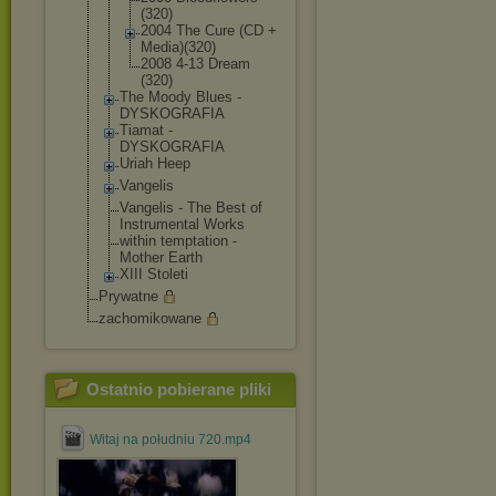
(320)
2004 The Cure (CD +
Media)(320)
2008 4-13 Dream
(320)
The Moody Blues -
DYSKOGRAFIA
Tiamat -
DYSKOGRAFIA
Uriah Heep
Vangelis
Vangelis - The Best of
Instrumental Works
within temptation -
Mother Earth
XIII Stoleti
Prywatne
zachomikowane
Ostatnio pobierane pliki
Witaj na południu 720.mp4