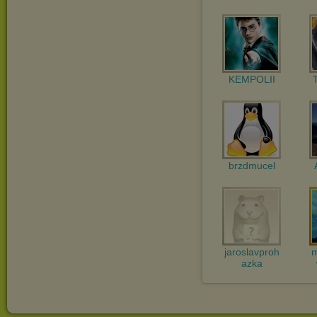
KEMPOLII
brzdmucel
jaroslavproh
m
azka