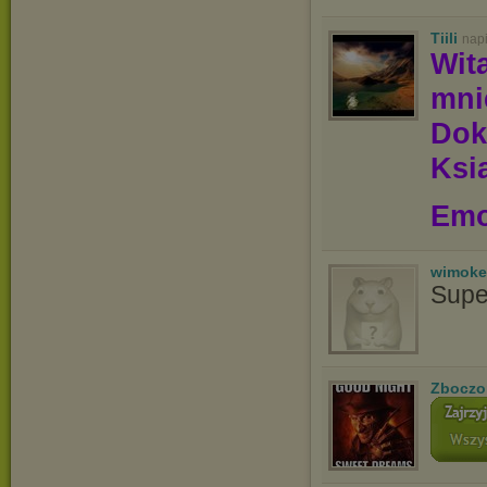
Tiili
nap
Wit
mn
Dok
Ksią
Emo
wimoke
Supe
Zboczo