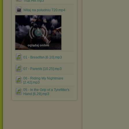
That Hill.mp3
Witaj na południu 720.mp4
oglądaj online
01 - Breadfan [6.10].mp3
07 - Parents [10.25].mp3
06 - Riding My Nightmare
[2.42].mp3
05 - In the Grip of a Tyrefitter's
Hand [6.29].mp3