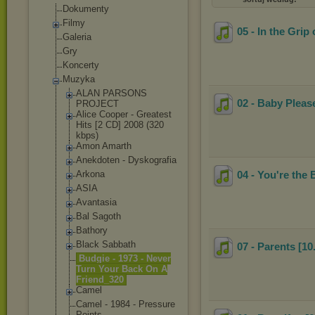
Dokumenty
Filmy
05 - In the Grip 
Galeria
Gry
Koncerty
Muzyka
ALAN PARSONS
02 - Baby Pleas
PROJECT
Alice Cooper - Greatest
Hits [2 CD] 2008 (320
kbps)
Amon Amarth
Anekdoten - Dyskografia
Arkona
04 - You're the
ASIA
Avantasia
Bal Sagoth
Bathory
Black Sabbath
07 - Parents [10
Budgie - 1973 - Never
Turn Your Back On A
Friend_320
Camel
Camel - 1984 - Pressure
Points