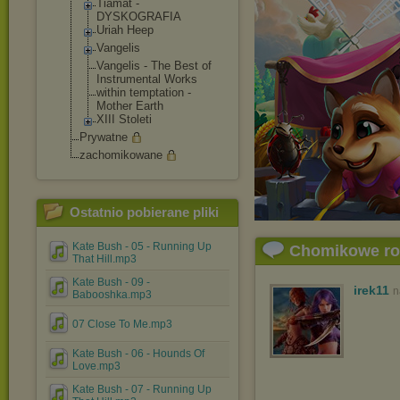
Tiamat -
DYSKOGRAFIA
Uriah Heep
Vangelis
Vangelis - The Best of
Instrumental Works
within temptation -
Mother Earth
XIII Stoleti
Prywatne
zachomikowane
Ostatnio pobierane pliki
Kate Bush - 05 - Running Up
Chomikowe r
That Hill.mp3
Kate Bush - 09 -
irek11
n
Babooshka.mp3
07 Close To Me.mp3
Kate Bush - 06 - Hounds Of
Love.mp3
Kate Bush - 07 - Running Up