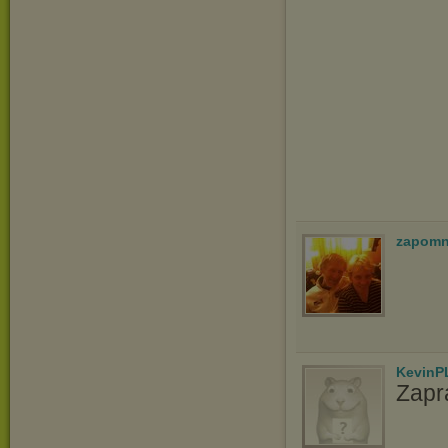
zapomn
KevinP
Zapr