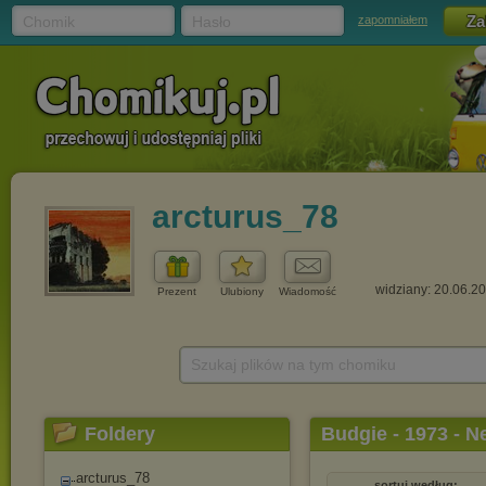
Chomik
Hasło
zapomniałem
arcturus_78
widziany: 20.06.2
Prezent
Ulubiony
Wiadomość
Szukaj plików na tym chomiku
Foldery
Budgie - 1973 - 
arcturus_78
sortuj według: