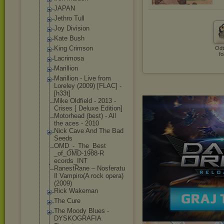
JAPAN
Jethro Tull
Joy Division
Kate Bush
King Crimson
Odt
fo
Lacrimosa
Marillion
Marillion - Live from
Loreley (2009) [FLAC] -
[h33t]
Mike Oldfield - 2013 -
Crises [ Deluxe Edition]
Motorhead (best) - All
the aces - 2010
Nick Cave And The Bad
Seeds
OMD_-_The_Best
_of_OMD-1988-R
ecords_INT
RanestRane – Nosferatu
Il Vampiro(A rock opera)
(2009)
Rick Wakeman
The Cure
The Moody Blues -
DYSKOGRAFIA