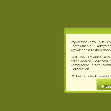
Wykorzystujemy pliki c
usprawnienia korzyst
wyświetlenia reklam dop
Jeśli nie zmienisz ust
przeglądarce, wyrażasz
komputerze przez admin
Corporation.
W każdej chwili możesz
cookies w swojej przeglą
w naszej Pol
Prze
http://chomikuj.pl/Polity
Jednocześnie informuje
może spowodować ogr
Chomikuj.pl.
W przypadku braku twojej