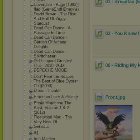
01 - Breadfan [6
Coverdale - Page [1993)]
flac (GameEndHDmovi
e)
David Bowie - The Rise
And Fall Of Ziggy
Stardust
Dead Can Dance - A
Passage In Time
03 - You Know I
Dead Can Dance -
Garden Of Arcane
Delights
Dead Can Dance -
Spiritchaser
Def Leppard-Greate
st
06 - Riding My 
Hits - 2010 -2CD
DEPECHE MODE
Don't Fear the Reaper;
The Best of Blue Öyster
Cult(2000)
Dream Theater
Emerson Lake & Palmer
Front
.jpg
Ennio Morricone The
Best, Volume 1 & 2
(2012)
Fleetwood Mac - The
Very Best Of
Genesis
IQ
Iron Maiden