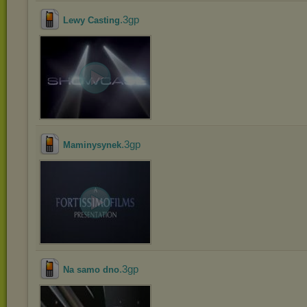
.3gp
Lewy Casting
.3gp
Maminysynek
.3gp
Na samo dno