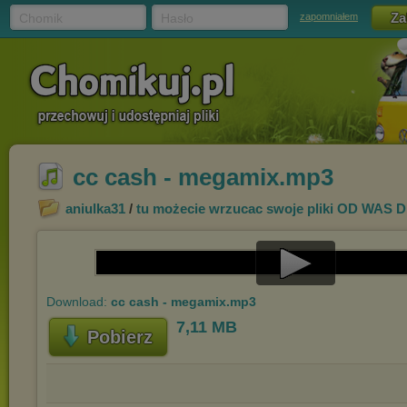
Chomik
Hasło
zapomniałem
cc cash - megamix.mp3
aniulka31
/
tu możecie wrzucac swoje pliki OD WAS
Play
Download:
cc cash - megamix.mp3
Video
7,11 MB
Pobierz