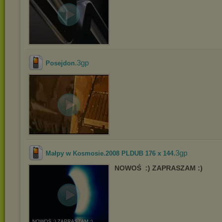
.3gp
Posejdon
.3gp
Małpy w Kosmosie.2008 PLDUB 176 x 144
NOWOŚ
:) ZAPRASZAM :)
NOWOŚ :) ZAPRASZAM :)