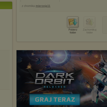
z chomika
mierzeja11
Pobierz
Zachomikuj
folder
folder