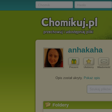
Chomik
Hasło
anhakaha
Prezent
Ulubiony
Wiadomość
Opis został ukryty.
Pokaż opis
Szukaj plików
Foldery