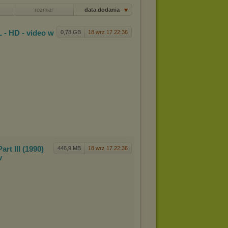
rozmiar
data dodania
L -
HD - video w
0,78 GB
18 wrz 17 22:36
Par
t III (1990)
446,9 MB
18 wrz 17 22:36
lv