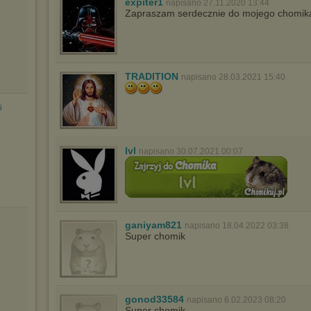
expiter1
napisano 27.11.2020 13:44
Zapraszam serdecznie do mojego chomi
Wyrażenie sprzeciwu spowoduje, że wyświetlana Ci reklama nie
będzie dopasowana do Twoich preferencji, a będzie to reklama
wyświetlona przypadkowo.
Istnieje możliwość zmiany ustawień przeglądarki internetowej w
sposób uniemożliwiający przechowywanie plików cookies na
urządzeniu końcowym. Można również usunąć pliki cookies,
TRADITION
napisano 28.03.2021 15:40
dokonując odpowiednich zmian w ustawieniach przeglądarki
internetowej.
i
Pełną informację na ten temat znajdziesz pod adresem
http://chomikuj.pl/PolitykaPrywatnosci.aspx
.
lvl
napisano 30.07.2021 00:07
ganiyam821
napisano 18.04.2022 03:38
Super chomik
gonod33584
napisano 6.02.2023 08:20
Super chomik