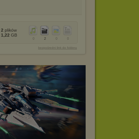
2
plików
1,22
GB
0
2
0
0
bezpośredni link do folderu