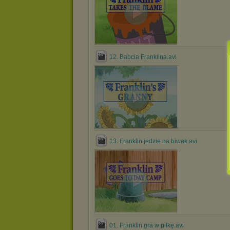
12. Babcia Franklina.avi
13. Franklin jedzie na biwak.avi
01. Franklin gra w piłkę.avi