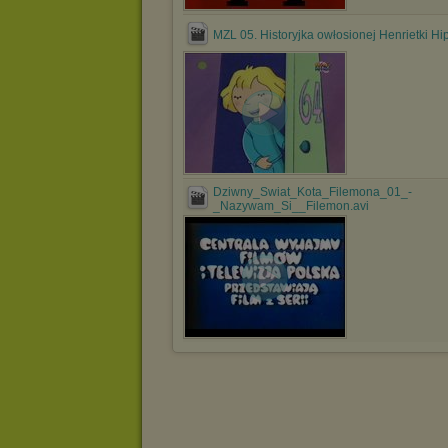
MZL 05. Historyjka owłosionej Henrietki Hi
Dziwny_Swiat_Kota_Filemona_01_-
_Nazywam_Si__Filemon.avi