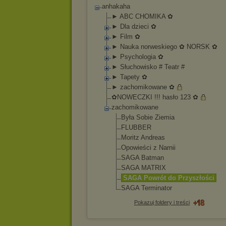
anhakaha
► ABC CHOMIKA ✿
► Dla dzieci ✿
► Film ✿
► Nauka norweskiego ✿ NORSK ✿
► Psychologia ✿
► Słuchowisko # Teatr #
► Tapety ✿
► zachomikowane ✿
✿NOWECZKI !!! hasło 123 ✿
zachomikowane
Była Sobie Ziemia
FLUBBER
Moritz Andreas
Opowieści z Narnii
SAGA Batman
SAGA MATRIX
SAGA Powrót do Przyszłości
SAGA Terminator
Pokazuj foldery i treści