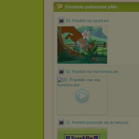
Ostatnio pobierane pliki
03. Franklin się zgubił.avi
02. Franklin nie ma humoru.avi
11. Franklin przyznaje się do winy.avi