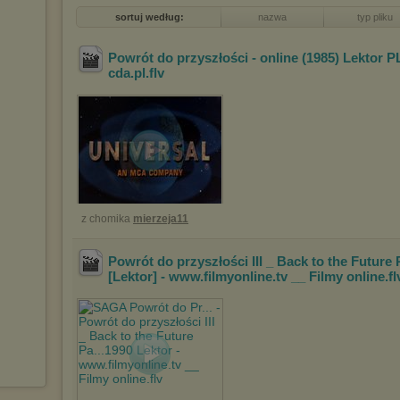
sortuj według:
nazwa
typ pliku
Powrót do przyszłości - online (1985) Lektor P
cda.pl
.flv
z chomika
mierzeja11
Powrót do przyszłości III _ Back to the Future 
[Lektor] - www.filmyonline.tv __ Film
y online
.f