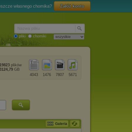
eszcze własnego chomika?
Załóż konto
Nazwa pliku
pliki
chomiki
19823
plików
3124,79
GB
4043
1476
7807
5671
Galeria