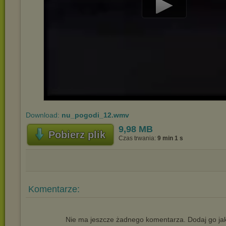
Play
Video
Download:
nu_pogodi_12.wmv
9,98 MB
Pobierz plik
Czas trwania:
9 min 1 s
Komentarze:
Nie ma jeszcze żadnego komentarza. Dodaj go jak