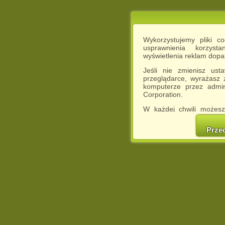
Wykorzystujemy pliki c
usprawnienia korzyst
wyświetlenia reklam dop
Jeśli nie zmienisz ust
przeglądarce, wyrażasz
komputerze przez admin
Corporation.
W każdej chwili możesz
cookies w swojej przeglą
w naszej Pol
Prze
http://chomikuj.pl/Polity
Jednocześnie informuje
może spowodować ogr
Chomikuj.pl.
W przypadku braku twojej
prosimy o opuszczenie se
Wykorzystanie plików c
(dostosowanie reklam do
działań marketingowych).