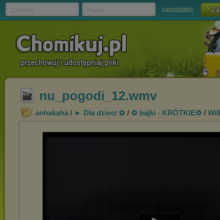
Chomik
Hasło
zapomniałem
nu_pogodi_12.wmv
anhakaha
/
► Dla dzieci ✿
/
✿ bajki - KRÓTKIE✿
/
Wil