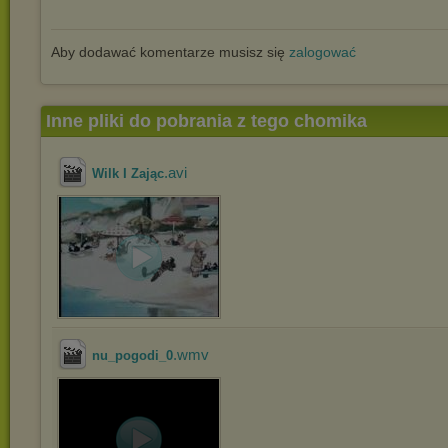
Aby dodawać komentarze musisz się
zalogować
Inne pliki do pobrania z tego chomika
.avi
Wilk I Zając
.wmv
nu_pogodi_0