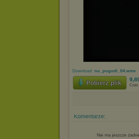
Download:
nu_pogodi_04.wmv
9,8
Pobierz plik
Czas 
Komentarze:
Nie ma jeszcze żadne