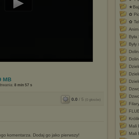
★Bajk
Play
✿ Pi
Video
✿ Tel
Animk
Była
Były 
Dolin
Doli
Dziel
Dziel
9 MB
Dziel
trwania:
8 min 57 s
Dzwo
Dzwo
0.0
/
5
(
0
głosów)
Filar
FLU
Króli
Mali 
Mali 
go komentarza. Dodaj go jako pierwszy!