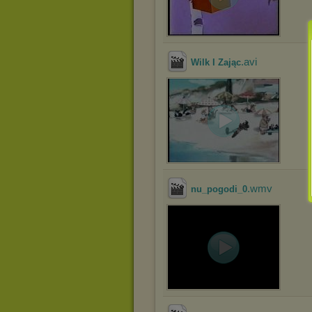
.avi
Wilk I Zając
.wmv
nu_pogodi_0