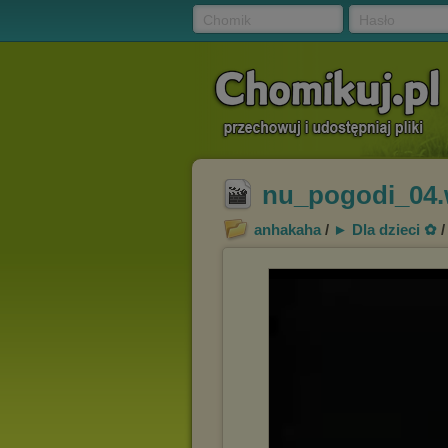
Chomik
Hasło
nu_pogodi_04
anhakaha
/
► Dla dzieci ✿