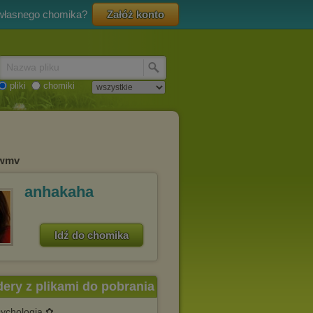
 własnego chomika?
Załóż konto
Nazwa pliku
pliki
chomiki
.wmv
anhakaha
Idź do chomika
dery z plikami do pobrania
ychologia ✿