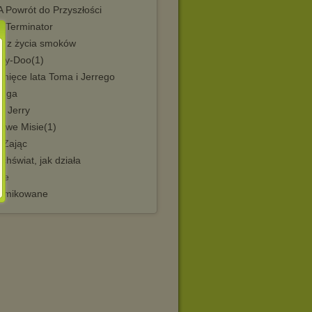
 Powrót do Przyszłości
 Terminator
y z życia smoków
by-Doo(1)
nięce lata Toma i Jerrego
luga
& Jerry
liwe Misie(1)
i Zając
hświat, jak działa
le
omikowane