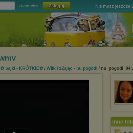
Nie masz jeszcze
zapomniałem
.wmv
/
✿ bajki - KRÓTKIE✿
/
Wilk i zZając - nu pogodi
/ nu_pogodi_04
Inne fol
► Ps