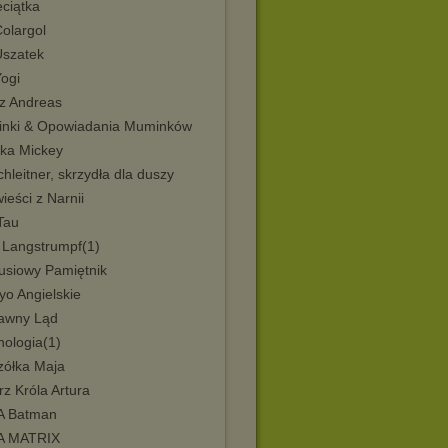
ciątka
olargol
Uszatek
Yogi
tz Andreas
nki & Opowiadania Muminków
ka Mickey
hleitner, skrzydła dla duszy
eści z Narnii
Tau
i Langstrumpf(1)
tusiowy Pamiętnik
yo Angielskie
awny Ląd
hologia(1)
zółka Maja
z Króla Artura
 Batman
A MATRIX