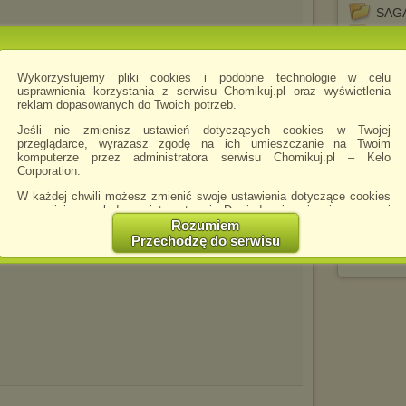
SAGA
SAGA
Scen
Wykorzystujemy pliki cookies i podobne technologie w celu
Scoo
usprawnienia korzystania z serwisu Chomikuj.pl oraz wyświetlenia
Szcze
reklam dopasowanych do Twoich potrzeb.
Taba
Jeśli nie zmienisz ustawień dotyczących cookies w Twojej
Tom 
przeglądarce, wyrażasz zgodę na ich umieszczanie na Twoim
komputerze przez administratora serwisu Chomikuj.pl – Kelo
Trosk
Corporation.
Wilk 
W każdej chwili możesz zmienić swoje ustawienia dotyczące cookies
Wszec
w swojej przeglądarce internetowej. Dowiedz się więcej w naszej
Polityce Prywatności -
http://chomikuj.pl/PolitykaPrywatnosci.aspx
.
Rozumiem
Wuzz
Przechodzę do serwisu
Jednocześnie informujemy że zmiana ustawień przeglądarki może
zach
spowodować ograniczenie korzystania ze strony Chomikuj.pl.
W przypadku braku twojej zgody na akceptację cookies niestety
prosimy o opuszczenie serwisu chomikuj.pl.
Wykorzystanie plików cookies
przez
Zaufanych Partnerów
(dostosowanie reklam do Twoich potrzeb, analiza skuteczności działań
marketingowych).
Wyrażenie sprzeciwu spowoduje, że wyświetlana Ci reklama nie
będzie dopasowana do Twoich preferencji, a będzie to reklama