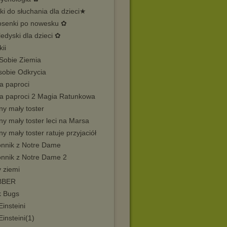
i do słuchania dla dzieci★
osenki po nowesku ✿
edyski dla dzieci ✿
ii
 Sobie Ziemia
sobie Odkrycia
a paproci
na paproci 2 Magia Ratunkowa
ny mały toster
ny mały toster leci na Marsa
ny mały toster ratuje przyjaciół
nnik z Notre Dame
nnik z Notre Dame 2
y ziemi
BBER
k Bugs
Einsteini
Einsteini(1)