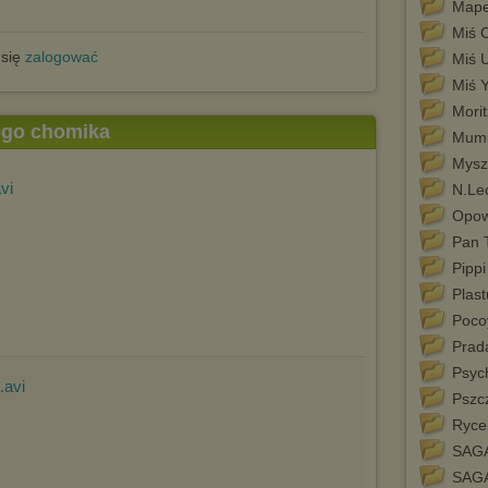
Mape
Miś C
 się
zalogować
Miś 
Miś 
Mori
tego chomika
Mumi
Mysz
avi
N.Lec
Opowi
Pan 
Pipp
Plas
Poco
Prad
Psyc
.avi
Pszc
Rycer
SAGA
SAG