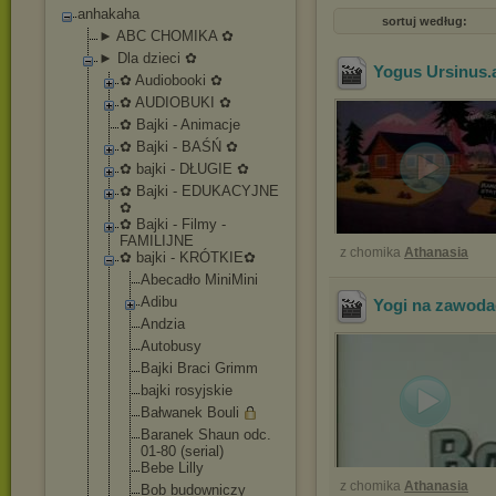
anhakaha
sortuj według:
► ABC CHOMIKA ✿
► Dla dzieci ✿
Yogus Ursinus
.
✿ Audiobooki ✿
✿ AUDIOBUKI ✿
✿ Bajki - Animacje
✿ Bajki - BAŚŃ ✿
✿ bajki - DŁUGIE ✿
✿ Bajki - EDUKACYJNE
✿
✿ Bajki - Filmy -
FAMILIJNE
z chomika
Athanasia
✿ bajki - KRÓTKIE✿
Abecadło MiniMini
Adibu
Yogi na zawod
Andzia
Autobusy
Bajki Braci Grimm
bajki rosyjskie
Bałwanek Bouli
Baranek Shaun odc.
01-80 (serial)
Bebe Lilly
z chomika
Athanasia
Bob budowniczy