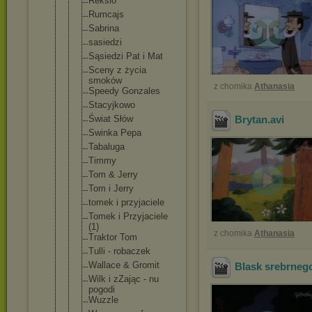
Reksio
Rumcajs
Sabrina
sasiedzi
Sąsiedzi Pat i Mat
Sceny z życia
smoków
z chomika
Athanasia
Speedy Gonzales
Stacyjkowo
Świat Słów
Brytan
.avi
Swinka Pepa
Tabaluga
Timmy
Tom & Jerry
Tom i Jerry
tomek i przyjaciele
Tomek i Przyjaciele
(1)
z chomika
Athanasia
Traktor Tom
Tulli - robaczek
Wallace & Gromit
Blask srebrneg
Wilk i zZając - nu
pogodi
Wuzzle