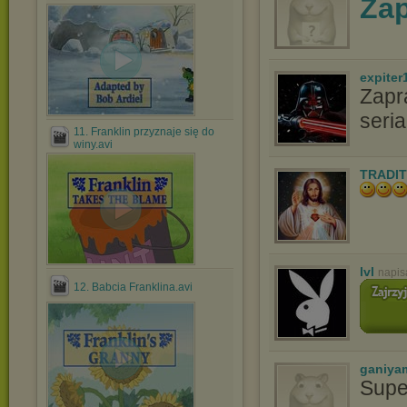
Za
expiter
Zapr
ser
11. Franklin przyznaje się do
winy.avi
TRADIT
lvl
napis
12. Babcia Franklina.avi
ganiya
Supe