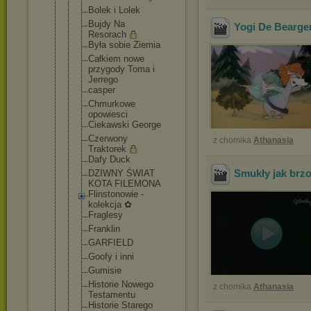
Bolek i Lolek
Bujdy Na
Yogi De Bearge
Resorach
Była sobie Ziemia
Całkiem nowe
przygody Toma i
Jerrego
casper
Chmurkowe
opowiesci
Ciekawski George
Czerwony
z chomika
Athanasia
Traktorek
Dafy Duck
Smukły jak brz
DZIWNY ŚWIAT
KOTA FILEMONA
Flinstonowi
e -
kolekcja ✿
Fraglesy
Franklin
GARFIELD
Goofy i inni
Gumisie
Historie Nowego
z chomika
Athanasia
Testamentu
Historie Starego