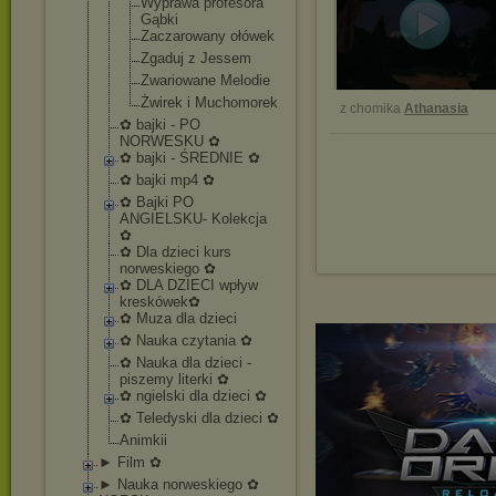
Wyprawa profesora
Gąbki
Zaczarowany ołówek
Zgaduj z Jessem
Zwariowane Melodie
Żwirek i Muchomorek
z chomika
Athanasia
✿ bajki - PO
NORWESKU ✿
✿ bajki - ŚREDNIE ✿
✿ bajki mp4 ✿
✿ Bajki PO
ANGIELSKU- Kolekcja
✿
✿ Dla dzieci kurs
norweskiego ✿
✿ DLA DZIECI wpływ
kreskówek✿
✿ Muza dla dzieci
✿ Nauka czytania ✿
✿ Nauka dla dzieci -
piszemy literki ✿
✿ ngielski dla dzieci ✿
✿ Teledyski dla dzieci ✿
Animkii
► Film ✿
► Nauka norweskiego ✿