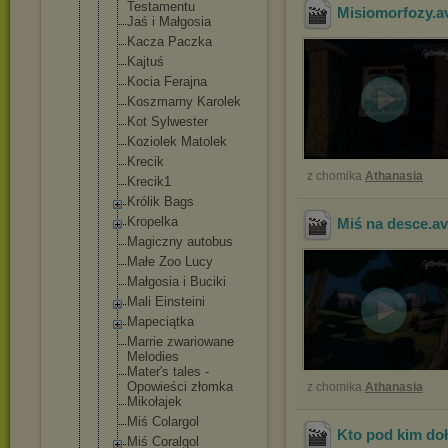
Testamentu
Misiomorfozy
.a
Jaś i Małgosia
Kacza Paczka
Kajtuś
Kocia Ferajna
Koszmarny Karolek
Kot Sylwester
Koziolek Matolek
Krecik
z chomika
Athanasia
Krecik1
Królik Bags
Kropelka
Miś na desce
.a
Magiczny autobus
Małe Zoo Lucy
Małgosia i Buciki
Mali Einsteini
Mapeciątka
Marrie zwariowane
Melodies
Mater's tales -
Opowieści złomka
z chomika
Athanasia
Mikołajek
Miś Colargol
Kto pod kim doł
Miś Coralgol