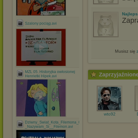
Najlep
Zapr
Szalony pociąg.avi
Musisz się
MZL 05. Historyjka owłosionej
Zaprzyjaźnion
Henrietki Hipek.avi
wto92
Dziwny_Swiat_Kota_Filemona_01_-
_Nazywam_Si__Filemon.avi