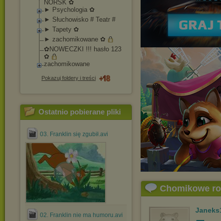
NORSK ✿
► Psychologia ✿
► Słuchowisko # Teatr #
► Tapety ✿
► zachomikowane ✿
✿NOWECZKI !!! hasło 123
✿
zachomikowane
Pokazuj foldery i treści
Ostatnio pobierane pliki
03. Franklin się zgubił.avi
Chomikowe r
Janeks
02. Franklin nie ma humoru.avi