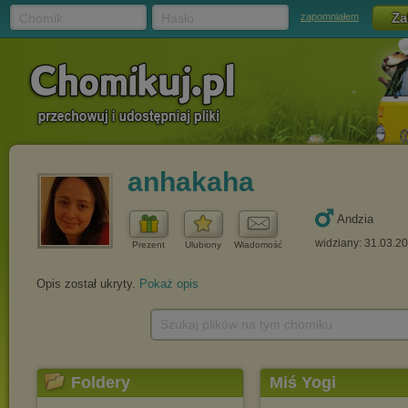
Chomik
Hasło
zapomniałem
anhakaha
Andzia
widziany: 31.03.2
Prezent
Ulubiony
Wiadomość
Opis został ukryty.
Pokaż opis
Szukaj plików na tym chomiku
Foldery
Miś Yogi