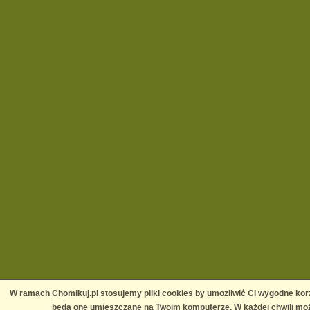
W ramach Chomikuj.pl stosujemy pliki cookies by umożliwić Ci wygodne korz
będą one umieszczane na Twoim komputerze. W każdej chwili moż