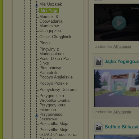
Miś Uszatek
Miś Yogi
Muminki &
Opowiadania
Muminków
Ola i jej zoo
Olinek Okrąglinek
Pingu
z chomika
Athanasia
Pingwiny z
Madagaskaru
Pixie, Dixie i Pan
Jajko Yogiego
.
Jinks
Plastusiowy
Pamiętnik
Pocoyo Angielskie
Pocoyo Polskie
Pomysłowy Dobromir
Przygód kilka
Wróbelka Ćwirka
Przygody kota
Filemona
z chomika
Athanasia
Przypowieśc
i
Jezusowe
Pszczółka Maja
Buffalo Billy
.av
Pszczółka Maja
6xDVD 64 odcinki rar