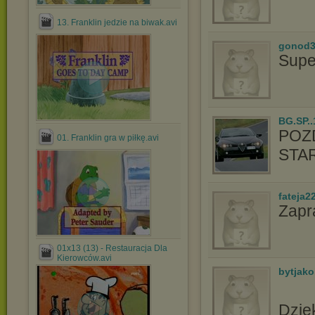
13. Franklin jedzie na biwak.avi
gonod3
Supe
BG.SP..
POZ
01. Franklin gra w piłkę.avi
STA
fateja2
Zapr
01x13 (13) - Restauracja Dla
Kierowców.avi
bytjako
Dzię