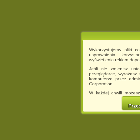
Wykorzystujemy pliki c
usprawnienia korzyst
wyświetlenia reklam dop
Jeśli nie zmienisz ust
przeglądarce, wyrażasz
komputerze przez admin
Corporation.
W każdej chwili możesz
cookies w swojej przeglą
w naszej Pol
Prze
http://chomikuj.pl/Polity
Jednocześnie informuje
może spowodować ogr
Chomikuj.pl.
W przypadku braku twojej