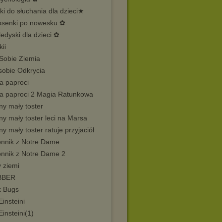
i do słuchania dla dzieci★
osenki po nowesku ✿
edyski dla dzieci ✿
ii
 Sobie Ziemia
sobie Odkrycia
a paproci
na paproci 2 Magia Ratunkowa
ny mały toster
ny mały toster leci na Marsa
ny mały toster ratuje przyjaciół
nnik z Notre Dame
nnik z Notre Dame 2
y ziemi
BBER
k Bugs
Einsteini
Einsteini(1)