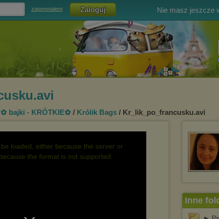
Nie masz jeszcze
zapomniałem
cusku.avi
/
✿ bajki - KRÓTKIE✿
/
Królik Bags
/ Kr_lik_po_francusku.avi
be loaded, either because the server or
 because the format is not supported.
Inne fol
► Ps