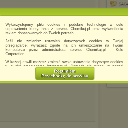
SAGA
SAGA
Scen
Wykorzystujemy pliki cookies i podobne technologie w celu
Scoo
usprawnienia korzystania z serwisu Chomikuj.pl oraz wyświetlenia
Szcze
reklam dopasowanych do Twoich potrzeb.
Taba
Jeśli nie zmienisz ustawień dotyczących cookies w Twojej
Tom 
przeglądarce, wyrażasz zgodę na ich umieszczanie na Twoim
komputerze przez administratora serwisu Chomikuj.pl – Kelo
Trosk
Corporation.
Wilk 
W każdej chwili możesz zmienić swoje ustawienia dotyczące cookies
Wszec
w swojej przeglądarce internetowej. Dowiedz się więcej w naszej
Polityce Prywatności -
http://chomikuj.pl/PolitykaPrywatnosci.aspx
.
Rozumiem
Wuzz
Przechodzę do serwisu
Jednocześnie informujemy że zmiana ustawień przeglądarki może
zach
spowodować ograniczenie korzystania ze strony Chomikuj.pl.
W przypadku braku twojej zgody na akceptację cookies niestety
prosimy o opuszczenie serwisu chomikuj.pl.
Wykorzystanie plików cookies
przez
Zaufanych Partnerów
(dostosowanie reklam do Twoich potrzeb, analiza skuteczności działań
marketingowych).
Wyrażenie sprzeciwu spowoduje, że wyświetlana Ci reklama nie
będzie dopasowana do Twoich preferencji, a będzie to reklama