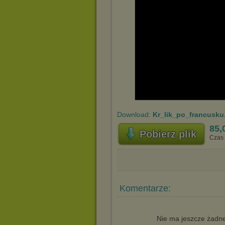
Download:
Kr_lik_po_francusku
85,
Pobierz plik
Czas 
Komentarze:
Nie ma jeszcze żadne