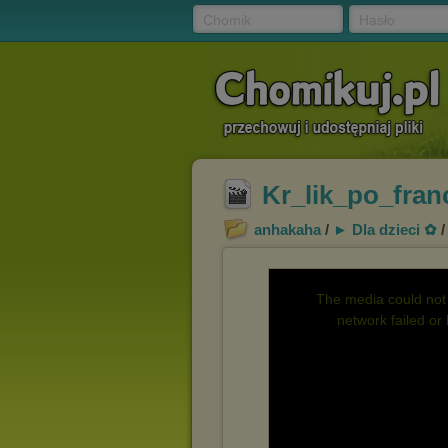
Chomik
Hasło
Kr_lik_po_fran
anhakaha
/
► Dla dzieci ✿
The media could not 
network failed or