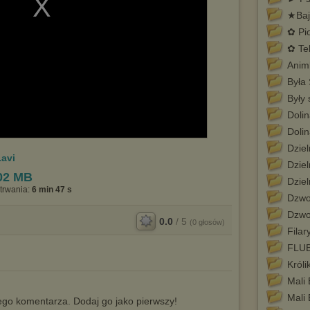
★Bajk
✿ Pi
✿ Tel
Animk
Była
Były 
Dolin
Doli
Dziel
.avi
Dziel
02 MB
Dziel
trwania:
6 min 47 s
Dzwo
Dzwo
0.0
/
5
(
0
głosów)
Filar
FLU
Króli
Mali 
Mali 
go komentarza. Dodaj go jako pierwszy!