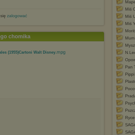
Mape
Miś C
 się
zalogować
Miś 
Miś 
Mori
tego chomika
Mumi
Mysz
.mpg
es (1955)Cartoni Walt Disney
N.Lec
Opowi
Pan 
Pipp
Plas
Poco
Prad
Psyc
Pszc
Rycer
SAGA
SAG