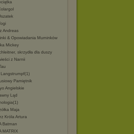
ciątka
olargol
Uszatek
Yogi
tz Andreas
nki & Opowiadania Muminków
ka Mickey
hleitner, skrzydła dla duszy
eści z Narnii
Tau
i Langstrumpf(1)
tusiowy Pamiętnik
yo Angielskie
awny Ląd
hologia(1)
zółka Maja
z Króla Artura
 Batman
A MATRIX