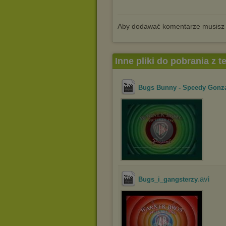
Aby dodawać komentarze musisz
Inne pliki do pobrania z 
Bugs Bunny - Speedy Gonzal
.avi
Bugs_i_gangsterzy