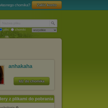
 własnego chomika?
Załóż konto
Nazwa pliku
pliki
chomiki
anhakaha
Idź do chomika
dery z plikami do pobrania
ychologia ✿