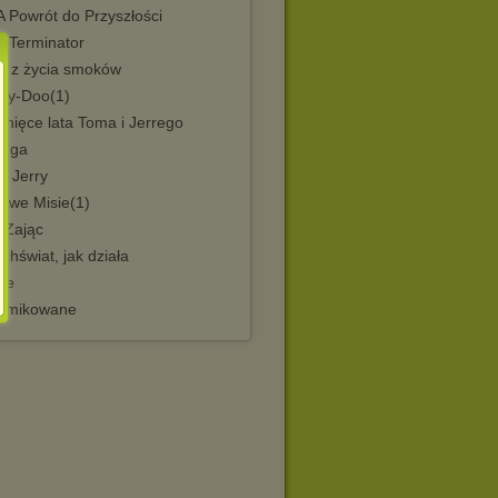
 Powrót do Przyszłości
 Terminator
y z życia smoków
by-Doo(1)
nięce lata Toma i Jerrego
luga
& Jerry
liwe Misie(1)
i Zając
hświat, jak działa
le
omikowane