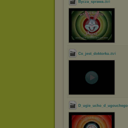
.avi
Bycza_sprawa
.avi
Co_jest_doktorku
D_ugie_ucho_d_ugouchego