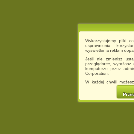
Wykorzystujemy pliki c
usprawnienia korzyst
wyświetlenia reklam dop
Jeśli nie zmienisz ust
przeglądarce, wyrażasz
komputerze przez admin
Corporation.
W każdej chwili możesz
cookies w swojej przeglą
w naszej Pol
Prze
http://chomikuj.pl/Polity
Jednocześnie informuje
może spowodować ogr
Chomikuj.pl.
W przypadku braku twojej
prosimy o opuszczenie se