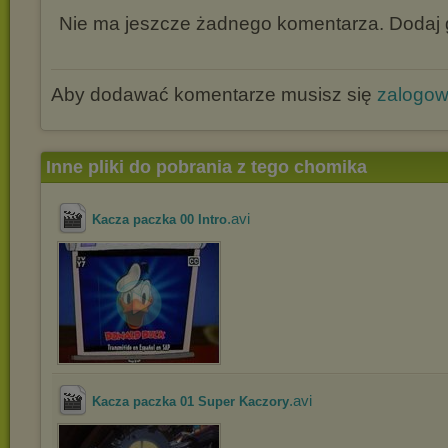
Nie ma jeszcze żadnego komentarza. Dodaj g
Aby dodawać komentarze musisz się
zalogo
Inne pliki do pobrania z tego chomika
.avi
Kacza paczka 00 Intro
.avi
Kacza paczka 01 Super Kaczory