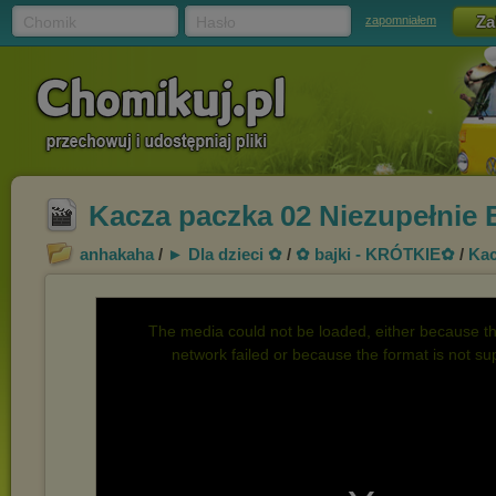
Chomik
Hasło
zapomniałem
Kacza paczka 02 Niezupełnie
anhakaha
/
► Dla dzieci ✿
/
✿ bajki - KRÓTKIE✿
/
Kac
The media could not be loaded, either because th
network failed or because the format is not su