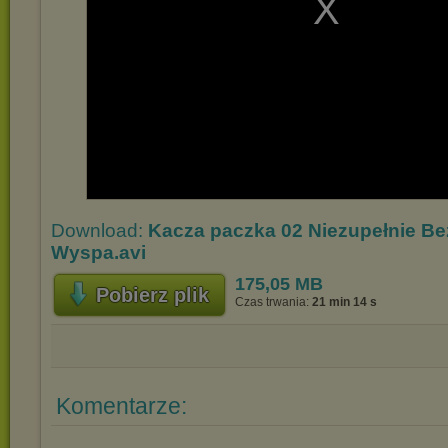
Download:
Kacza paczka 02 Niezupełnie Be
Wyspa.avi
175,05 MB
Pobierz plik
Czas trwania:
21 min 14 s
Komentarze: