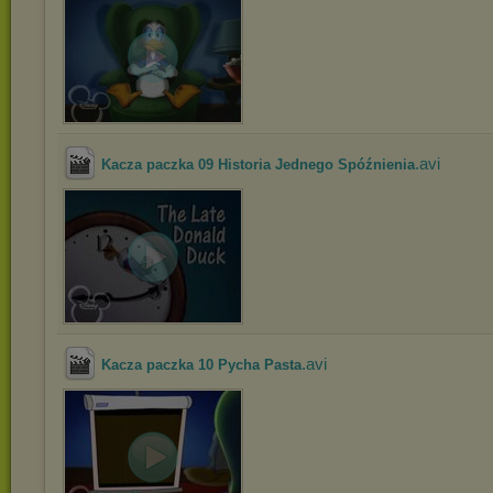
.avi
Kacza paczka 09 Historia Jednego Spóźnienia
.avi
Kacza paczka 10 Pycha Pasta