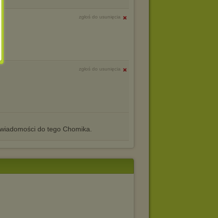
zgłoś do usunięcia
3
zgłoś do usunięcia
iadomości do tego Chomika.