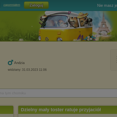
Nie masz j
zapomniałem
Andzia
widziany: 31.03.2023 11:06
 na tym chomiku
Dzielny mały toster ratuje przyjaciół