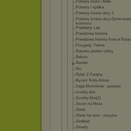
Potwory Duże i Małe
Potwory i spółka
Potwory kontra obcy 1
Potwory kontra obcy-Dynie-
muta
kosmosu
Pradawny Ląd
Prawdziwa historia
Prawdziwa historia Kota w Buta
Przygody Tintina
Ratunku jestem rybką
Reksio
Renifer
Rio
Rybki Z Ferajny
Rycerz Króla Artura
Saga Muminków - powieść
scooby-doo
Scooby-Doo(
1)
Sezon na Misia
Shrek
Shrek for ever - muzyka
Sindbad
Smerfy