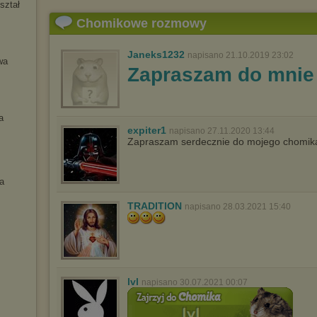
ształ
Chomikowe rozmowy
Janeks1232
napisano 21.10.2019 23:02
wa
Zapraszam do mni
a
expiter1
napisano 27.11.2020 13:44
Zapraszam serdecznie do mojego chomi
a
TRADITION
napisano 28.03.2021 15:40
lvl
napisano 30.07.2021 00:07