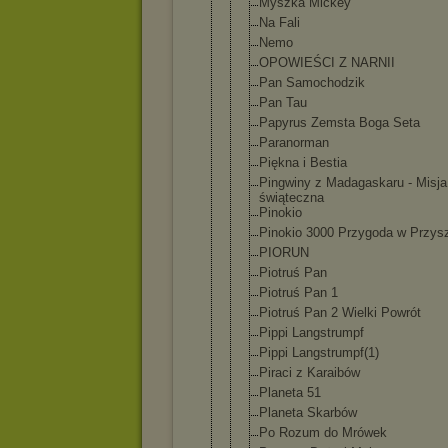
Myszka Mickey
Na Fali
Nemo
OPOWIEŚCI Z NARNII
Pan Samochodzik
Pan Tau
Papyrus Zemsta Boga Seta
Paranorman
Piękna i Bestia
Pingwiny z Madagaskaru - Misja
świąteczna
Pinokio
Pinokio 3000 Przygoda w Przysz
PIORUN
Piotruś Pan
Piotruś Pan 1
Piotruś Pan 2 Wielki Powrót
Pippi Langstrumpf
Pippi Langstrumpf
(1)
Piraci z Karaibów
Planeta 51
Planeta Skarbów
Po Rozum do Mrówek