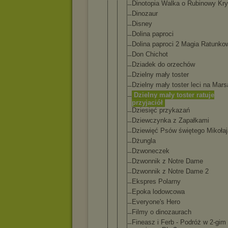
Dinotopia Walka o Rubinowy Kry
Dinozaur
Disney
Dolina paproci
Dolina paproci 2 Magia Ratunko
Don Chichot
Dziadek do orzechów
Dzielny mały toster
Dzielny mały toster leci na Mars
Dzielny mały toster ratuje
przyjaciół
Dziesięć przykazań
Dziewczynka z Zapałkami
Dziewięć Psów świętego Mikołaj
Dżungla
Dzwoneczek
Dzwonnik z Notre Dame
Dzwonnik z Notre Dame 2
Ekspres Polarny
Epoka lodowcowa
Everyone's Hero
Filmy o dinozaurach
Fineasz i Ferb - Podróż w 2-gim