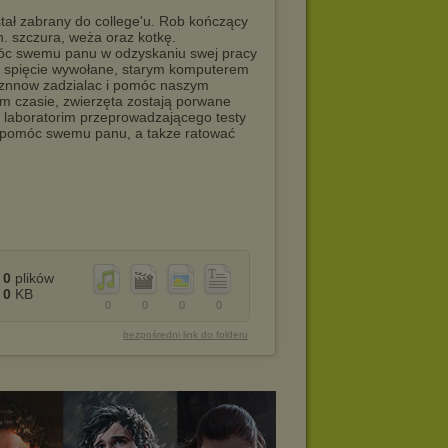
tał zabrany do college'u. Rob kończący
n. szczura, weża oraz kotkę.
móc swemu panu w odzyskaniu swej pracy
ez spięcie wywołane, starym komputerem
 znnow zadzialac i pomóc naszym
ym czasie, zwierzęta zostają porwane
 laboratorim przeprowadzającego testy
za pomóc swemu panu, a takze ratować
0
plików
0
KB
0
0
0
0
bezpośredni link do folderu