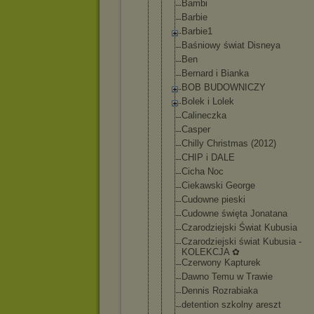
Bambi
Barbie
Barbie1
Baśniowy świat Disneya
Ben
Bernard i Bianka
BOB BUDOWNICZY
Bolek i Lolek
Calineczka
Casper
Chilly Christmas (2012)
CHIP i DALE
Cicha Noc
Ciekawski George
Cudowne pieski
Cudowne święta Jonatana
Czarodziejs
ki Świat Kubusia
Czarodziejs
ki świat Kubusia -
KOLEKCJA ✿
Czerwony Kapturek
Dawno Temu w Trawie
Dennis Rozrabiaka
detention szkolny areszt