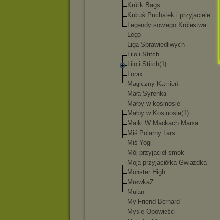
Królik Bags
Kubuś Puchatek i przyjaciele
Legendy sowiego Królestwa
Lego
Liga Sprawiedliw
ych
Lilo i Stitch
Lilo i Stitch(1)
Lorax
Magiczny Kamień
Mała Syrenka
Małpy w kosmosie
Małpy w Kosmosie(1)
Matki W Mackach Marsa
Miś Polarny Lars
Miś Yogi
Mój przyjaciel smok
Moja przyjaciółk
a Gwiazdka
Monster High
MrøwkaZ
Mulan
My Friend Bernard
Mysie Opowieści