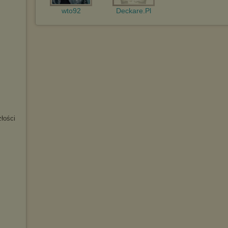
wto92
Deckare.Pl
łości