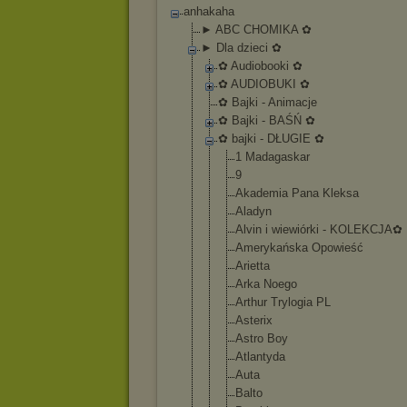
anhakaha
► ABC CHOMIKA ✿
► Dla dzieci ✿
✿ Audiobooki ✿
✿ AUDIOBUKI ✿
✿ Bajki - Animacje
✿ Bajki - BAŚŃ ✿
✿ bajki - DŁUGIE ✿
1 Madagaskar
9
Akademia Pana Kleksa
Aladyn
Alvin i wiewiórki - KOLEKCJA✿
Amerykańska Opowieść
Arietta
Arka Noego
Arthur Trylogia PL
Asterix
Astro Boy
Atlantyda
Auta
Balto