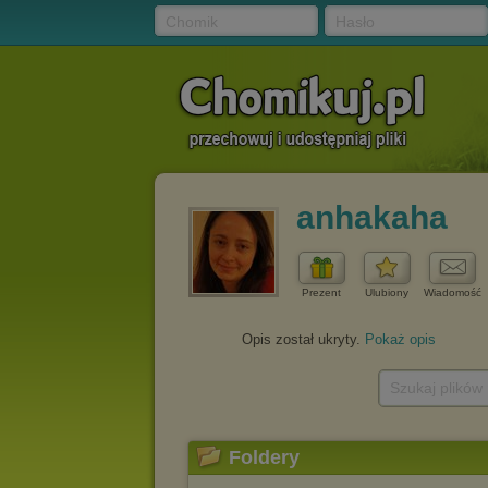
Chomik
Hasło
anhakaha
Prezent
Ulubiony
Wiadomość
Opis został ukryty.
Pokaż opis
Szukaj plików
Foldery