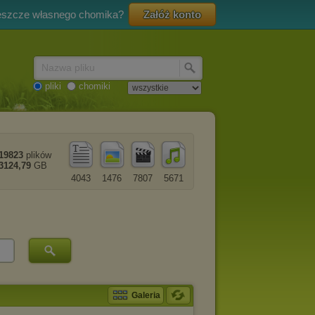
eszcze własnego chomika?
Załóż konto
Nazwa pliku
pliki
chomiki
19823
plików
3124,79
GB
4043
1476
7807
5671
Galeria