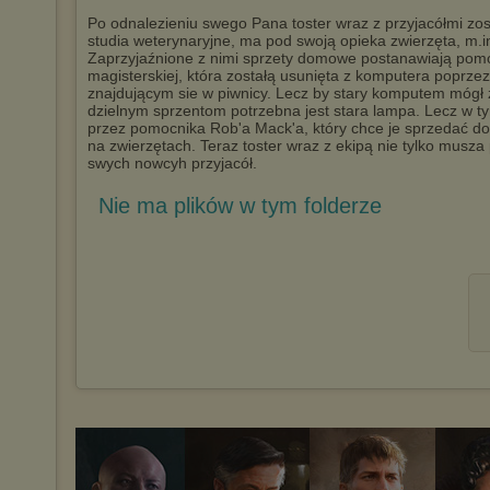
Po odnalezieniu swego Pana toster wraz z przyjacółmi zos
studia weterynaryjne, ma pod swoją opieka zwierzęta, m.i
Zaprzyjaźnione z nimi sprzety domowe postanawiają po
magisterskiej, która zostałą usunięta z komputera poprz
znajdującym sie w piwnicy. Lecz by stary komputem mógł
dzielnym sprzentom potrzebna jest stara lampa. Lecz w t
przez pomocnika Rob'a Mack'a, który chce je sprzedać do
na zwierzętach. Teraz toster wraz z ekipą nie tylko mus
swych nowcyh przyjacół.
Nie ma plików w tym folderze