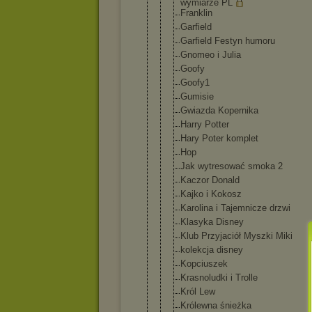
wymiarze PL
Franklin
Garfield
Garfield Festyn humoru
Gnomeo i Julia
Goofy
Goofy1
Gumisie
Gwiazda Kopernika
Harry Potter
Hary Poter komplet
Hop
Jak wytresować smoka 2
Kaczor Donald
Kajko i Kokosz
Karolina i Tajemnicze drzwi
Klasyka Disney
Klub Przyjaciół Myszki Miki
kolekcja disney
Kopciuszek
Krasnoludki i Trolle
Król Lew
Królewna śnieżka