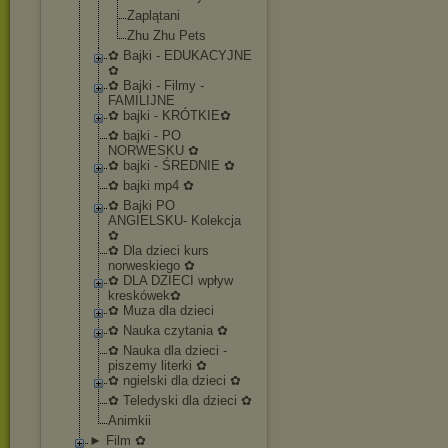
Zaplątani
Zhu Zhu Pets
✿ Bajki - EDUKACYJNE
✿
✿ Bajki - Filmy -
FAMILIJNE
✿ bajki - KRÓTKIE✿
✿ bajki - PO
NORWESKU ✿
✿ bajki - ŚREDNIE ✿
✿ bajki mp4 ✿
✿ Bajki PO
ANGIELSKU- Kolekcja
✿
✿ Dla dzieci kurs
norweskiego ✿
✿ DLA DZIECI wpływ
kreskówek✿
✿ Muza dla dzieci
✿ Nauka czytania ✿
✿ Nauka dla dzieci -
piszemy literki ✿
✿ ngielski dla dzieci ✿
✿ Teledyski dla dzieci ✿
Animkii
► Film ✿