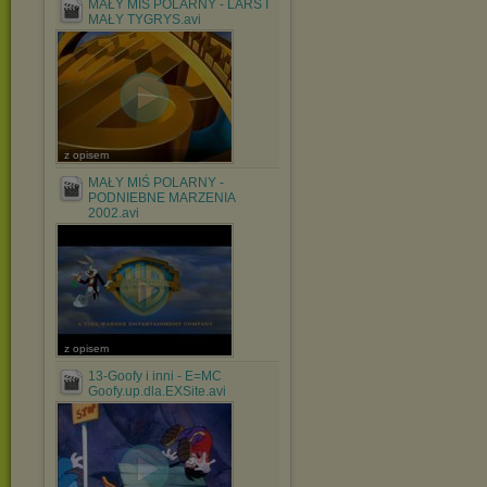
MAŁY MIŚ POLARNY - LARS I
MAŁY TYGRYS.avi
z opisem
MAŁY MIŚ POLARNY -
PODNIEBNE MARZENIA
2002.avi
z opisem
13-Goofy i inni - E=MC
Goofy.up.dla.EXSite.avi