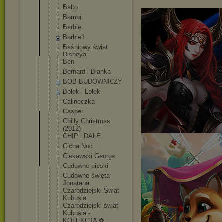
Balto
Bambi
Barbie
Barbie1
Baśniowy świat
Disneya
Ben
Bernard i Bianka
BOB BUDOWNICZY
Bolek i Lolek
Calineczka
Casper
Chilly Christmas
(2012)
CHIP i DALE
Cicha Noc
Ciekawski George
Cudowne pieski
Cudowne święta
Jonatana
Czarodziejs
ki Świat
Kubusia
Czarodziejs
ki świat
Kubusia -
KOLEKCJA ✿