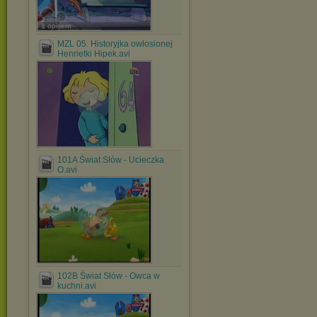
z opisem
MZL 05. Historyjka owłosionej
Henrietki Hipek.avi
101A Świat Słów - Ucieczka
O.avi
102B Świat Słów - Owca w
kuchni.avi