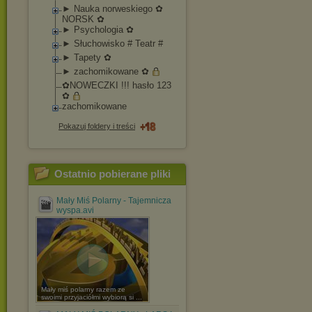
► Nauka norweskiego ✿
NORSK ✿
► Psychologia ✿
► Słuchowisko # Teatr #
► Tapety ✿
► zachomikowane ✿
✿NOWECZKI !!! hasło 123
✿
zachomikowane
Pokazuj foldery i treści
Ostatnio pobierane pliki
Mały Miś Polarny - Tajemnicza
wyspa.avi
Mały miś polarny razem ze
swoimi przyjaciółmi wybiorą si ...