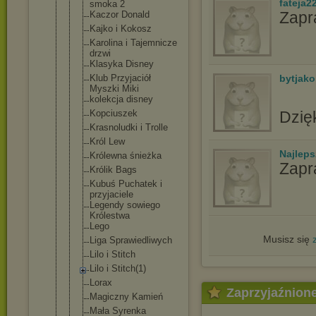
fateja2
smoka 2
Zapr
Kaczor Donald
Kajko i Kokosz
Karolina i Tajemnicze
drzwi
Klasyka Disney
Klub Przyjaciół
bytjako
Myszki Miki
kolekcja disney
Kopciuszek
Dzię
Krasnoludki i Trolle
Król Lew
Najlep
Królewna śnieżka
Zapr
Królik Bags
Kubuś Puchatek i
przyjaciele
Legendy sowiego
Królestwa
Lego
Musisz się
Liga Sprawiedliw
ych
Lilo i Stitch
Lilo i Stitch(1)
Lorax
Zaprzyjaźnion
Magiczny Kamień
Mała Syrenka