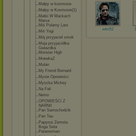
Małpy w kosmosie
Małpy w Kosmosie(1)
Matki W Mackach
Marsa
Miś Polarny Lars
wto92
Miś Yogi
Mój przyjaciel smok
Moja przyjaciółk
a
Gwiazdka
Monster High
MrøwkaZ
Mulan
My Friend Bernard
Mysie Opowieści
Myszka Mickey
Na Fali
Nemo
OPOWIEŚCI Z
NARNII
Pan Samochodzik
Pan Tau
Papyrus Zemsta
Boga Seta
Paranorman