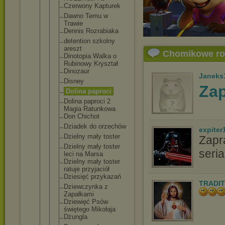
Czerwony Kapturek
Dawno Temu w
Trawie
Dennis Rozrabiaka
detention szkolny
areszt
Chomikowe r
Dinotopia Walka o
Rubinowy Kryształ
Dinozaur
Janeks
Disney
Za
Dolina paproci
Dolina paproci 2
Magia Ratunkowa
Don Chichot
Dziadek do orzechów
expiter
Dzielny mały toster
Zapr
Dzielny mały toster
ser
leci na Marsa
Dzielny mały toster
ratuje przyjaciół
Dziesięć przykazań
TRADIT
Dziewczynka z
Zapałkami
Dziewięć Psów
świętego Mikołaja
Dżungla