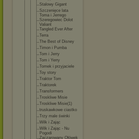
Stalowy Gigant
Szczenięce lata
Toma i Jerrego
Szeregowiec Dolot
Valiant
Tangled Ever After
Terra
The Best of Disney
Timon i Pumba
Tom i Jerry
Tom i Yerry
Tomek i przyjaciele
Toy story
Traktor Tom
Traktorek
Transformer
s
Troskliwe Misie
Troskliwe Misie(1)
truskawkowe ciastko
Trzy male świnki
Wilk i Zając
Wilk i Zając - Nu
Pogodi
Zaczarowany Ołówek