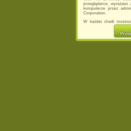
przeglądarce, wyrażasz
komputerze przez admin
Corporation.
W każdej chwili możesz
cookies w swojej przeglą
w naszej Pol
Prze
http://chomikuj.pl/Polity
Jednocześnie informuje
może spowodować ogr
Chomikuj.pl.
W przypadku braku twojej
prosimy o opuszczenie se
Wykorzystanie plików c
(dostosowanie reklam do
działań marketingowych).
Wyrażenie sprzeciwu spo
będzie dopasowana do Tw
wyświetlona przypadkowo
Istnieje możliwość zmian
sposób uniemożliwiając
urządzeniu końcowym. M
dokonując odpowiednich
internetowej.