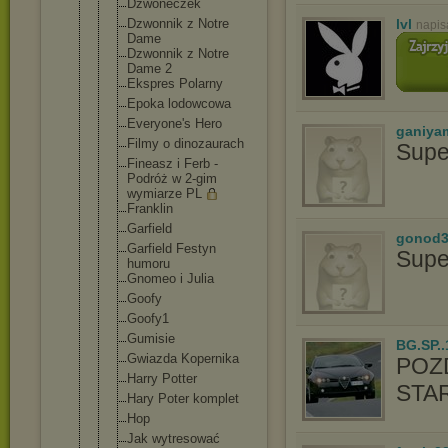
Dzwoneczek
Dzwonnik z Notre
lvl
napis
Dame
Dzwonnik z Notre
Dame 2
Ekspres Polarny
Epoka lodowcowa
Everyone's Hero
ganiya
Filmy o dinozaurach
Supe
Fineasz i Ferb -
Podróż w 2-gim
wymiarze PL
Franklin
Garfield
gonod3
Garfield Festyn
Supe
humoru
Gnomeo i Julia
Goofy
Goofy1
Gumisie
BG.SP..
Gwiazda Kopernika
POZ
Harry Potter
STA
Hary Poter komplet
Hop
Jak wytresować