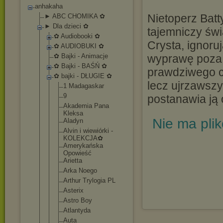
anhakaha
Nietoperz Batt
► ABC CHOMIKA ✿
► Dla dzieci ✿
tajemniczy św
✿ Audiobooki ✿
Crysta, ignoru
✿ AUDIOBUKI ✿
✿ Bajki - Animacje
wyprawę poza 
✿ Bajki - BAŚŃ ✿
prawdziwego c
✿ bajki - DŁUGIE ✿
lecz ujrzawszy
1 Madagaskar
9
postanawia ją 
Akademia Pana
Kleksa
Nie ma pli
Aladyn
Alvin i wiewiórki -
KOLEKCJA✿
Amerykańska
Opowieść
Arietta
Arka Noego
Arthur Trylogia PL
Asterix
Astro Boy
Atlantyda
Auta