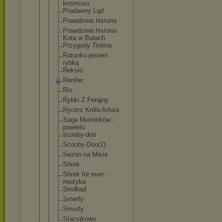
kosmosu
Pradawny Ląd
Prawdziwa historia
Prawdziwa historia
Kota w Butach
Przygody Tintina
Ratunku jestem
rybką
Reksio
Renifer
Rio
Rybki Z Ferajny
Rycerz Króla Artura
Saga Muminków -
powieść
scooby-doo
Scooby-Doo(
1)
Sezon na Misia
Shrek
Shrek for ever -
muzyka
Sindbad
Smerfy
Smurfy
Stacyjkowo