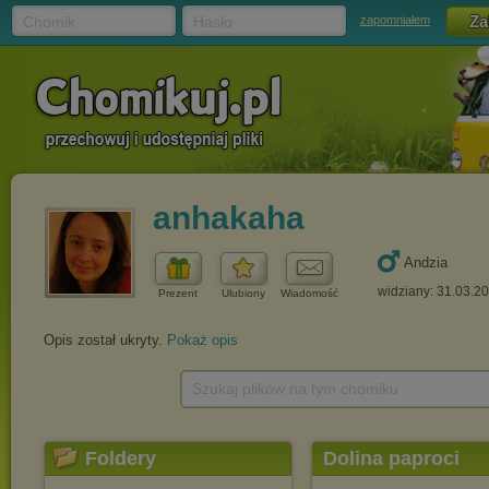
Chomik
Hasło
zapomniałem
anhakaha
Andzia
widziany: 31.03.2
Prezent
Ulubiony
Wiadomość
Opis został ukryty.
Pokaż opis
Szukaj plików na tym chomiku
Foldery
Dolina paproci