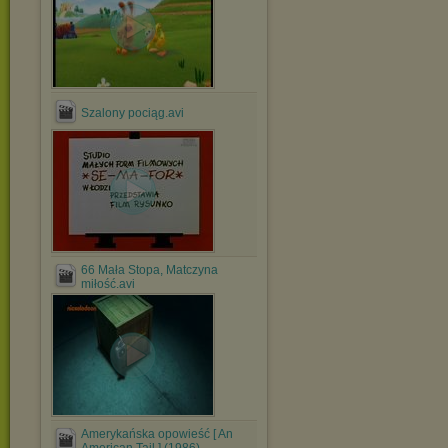
Szalony pociąg.avi
66 Mała Stopa, Matczyna
miłość.avi
Amerykańska opowieść [ An