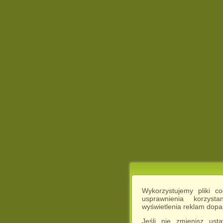
Wykorzystujemy pliki c
usprawnienia korzyst
wyświetlenia reklam dop
Jeśli nie zmienisz ust