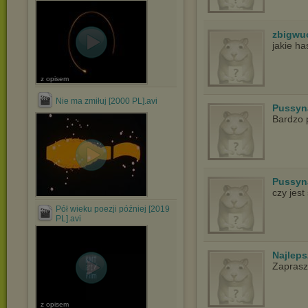
zbigwu
jakie h
z opisem
Nie ma zmiłuj [2000 PL].avi
Pussyn
Bardzo p
Pussyn
czy jest
Pół wieku poezji później [2019
PL].avi
Najlep
Zapras
z opisem