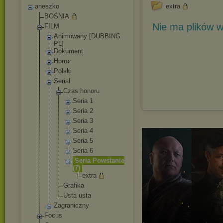
aneszko
extra
BOŚNIA
Nie ma plików w
FILM
Animowany [DUBBING
PL]
Dokument
Horror
Polski
Serial
Czas honoru
Seria 1
Seria 2
Seria 3
Seria 4
Seria 5
Seria 6
Seria Powstani
e
(7)
extra
Grafika
Usta usta
Zagraniczny
Focus