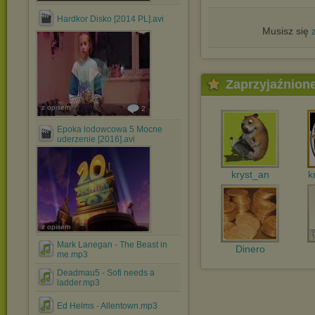
Hardkor Disko [2014 PL].avi
Musisz się
Zaprzyjaźnion
z opisem
2
Epoka lodowcowa 5 Mocne
uderzenie [2016].avi
kryst_an
k
z opisem
Mark Lanegan - The Beast in
Dinero
me.mp3
Deadmau5 - Sofi needs a
ladder.mp3
Ed Helms - Allentown.mp3