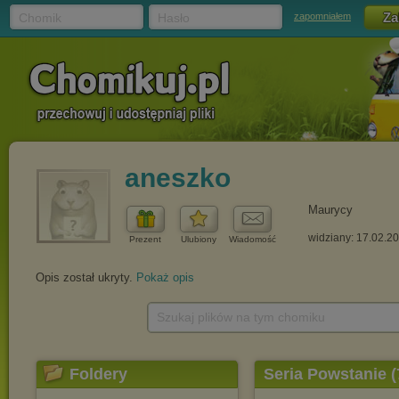
Chomik
Hasło
zapomniałem
aneszko
Maurycy
widziany: 17.02.2
Prezent
Ulubiony
Wiadomość
Opis został ukryty.
Pokaż opis
Szukaj plików na tym chomiku
Foldery
Seria Powstanie (