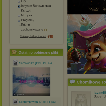
Gry
Inżynier Budownictwa
Książki
Muzyka
Programy
Różne
zachomikowane
Pokazuj foldery i treści
Ostatnio pobierane pliki
Samowolka [1993 PL].avi
Chomikowe r
jayami
z opisem
Super c
Skorumpowani [2008 PL].avi