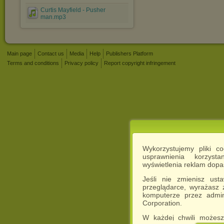
Curtis Mayfield - Pusher
man.mp3
Main page
Contact us
Media
Help
Publishers Platform
Terms and conditions
Privacy policy
Report copyright infringement
Wykorzystujemy pliki c
usprawnienia korzyst
wyświetlenia reklam dop
Jeśli nie zmienisz ust
przeglądarce, wyrażasz
komputerze przez admin
Corporation.
W każdej chwili możesz