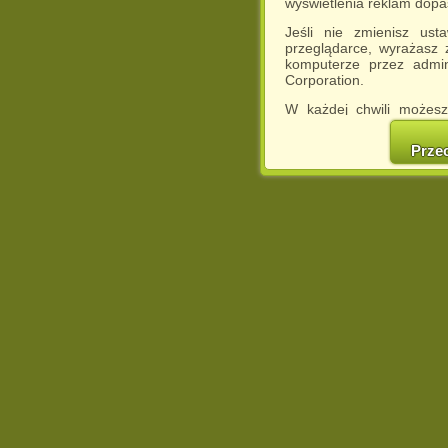
wyświetlenia reklam dop
Jeśli nie zmienisz ust
przeglądarce, wyrażasz
komputerze przez admin
Corporation.
W każdej chwili możesz
cookies w swojej przeglą
w naszej Pol
Prze
http://chomikuj.pl/Polity
Jednocześnie informuje
może spowodować ogr
Chomikuj.pl.
W przypadku braku twojej
prosimy o opuszczenie se
Wykorzystanie plików c
(dostosowanie reklam do
działań marketingowych).
Wyrażenie sprzeciwu spo
będzie dopasowana do Tw
wyświetlona przypadkowo
Istnieje możliwość zmian
sposób uniemożliwiając
urządzeniu końcowym. M