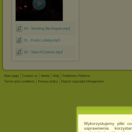
04 - Sending Me Angels.mp3
01 - Fools Lullaby.mp3
02 - Take A Chance.mp3
Main page
Contact us
Media
Help
Publishers Platform
Terms and conditions
Privacy policy
Report copyright infringement
Wykorzystujemy pliki c
usprawnienia korzyst