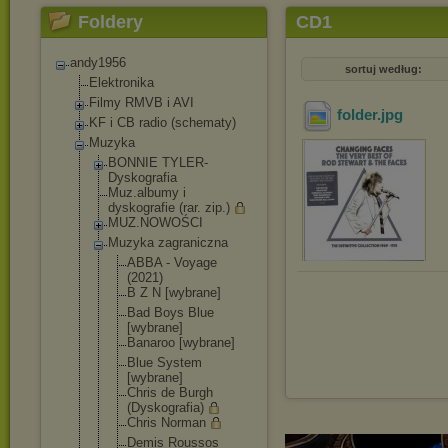
Foldery
CD1
andy1956
sortuj według:
Elektronika
Filmy RMVB i AVI
folder
.jpg
KF i CB radio (schematy)
Muzyka
BONNIE TYLER-
Dyskografia
Muz.albumy i
dyskografie (rar. zip.)
MUZ.NOWOŚCI
Muzyka zagraniczna
ABBA - Voyage
(2021)
B Z N [wybrane]
Bad Boys Blue
[wybrane]
Banaroo [wybrane]
Blue System
[wybrane]
Chris de Burgh
(Dyskografi
a)
Chris Norman
Demis Roussos