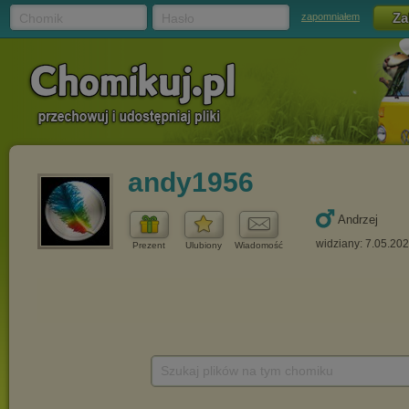
Chomik
Hasło
zapomniałem
andy1956
Andrzej
widziany: 7.05.20
Prezent
Ulubiony
Wiadomość
Szukaj plików na tym chomiku