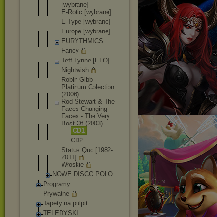
[wybrane]
E-Rotic [wybrane]
E-Type [wybrane]
Europe [wybrane]
EURYTHMICS
Fancy
Jeff Lynne [ELO]
Nightwish
Robin Gibb -
Platinum Colection
(2006)
Rod Stewart & The
Faces Changing
Faces - The Very
Best Of (2003)
CD1
CD2
Status Quo [1982-
2011]
Włoskie
NOWE DISCO POLO
Programy
Prywatne
Tapety na pulpit
TELEDYSKI