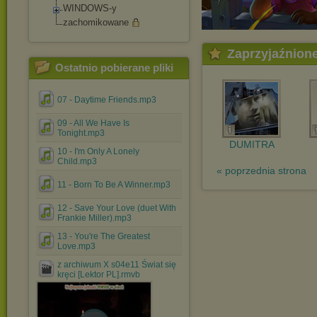
WINDOWS-y
zachomikowane
Zaprzyjaźnion
Ostatnio pobierane pliki
07 - Daytime Friends.mp3
09 - All We Have Is
Tonight.mp3
DUMITRA
10 - I'm Only A Lonely
Child.mp3
« poprzednia strona
11 - Born To Be A Winner.mp3
12 - Save Your Love (duet With
Frankie Miller).mp3
13 - You're The Greatest
Love.mp3
z archiwum X s04e11 Świat się
kręci [Lektor PL].rmvb